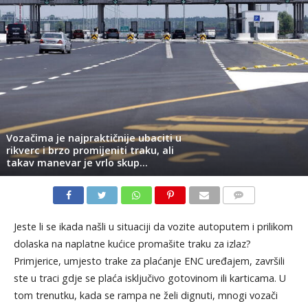
Vozačima je najpraktičnije ubaciti u
rikverc i brzo promijeniti traku, ali
takav manevar je vrlo skup…
KOMENTARI
Jeste li se ikada našli u situaciji da vozite autoputem i prilikom
dolaska na naplatne kućice promašite traku za izlaz?
Primjerice, umjesto trake za plaćanje ENC uređajem, završili
ste u traci gdje se plaća isključivo gotovinom ili karticama. U
tom trenutku, kada se rampa ne želi dignuti, mnogi vozači