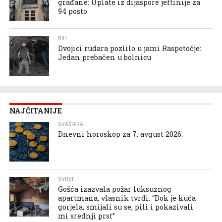
građane: Uplate iz dijaspore jeftinije za
94 posto
BIH
Dvojici rudara pozlilo u jami Raspotočje:
Jedan prebačen u bolnicu
NAJČITANIJE
SVAŠTARA
Dnevni horoskop za 7. avgust 2026.
SVIJET
Gošća izazvala požar luksuznog
apartmana, vlasnik tvrdi: “Dok je kuća
gorjela, smijali su se, pili i pokazivali
mi srednji prst”