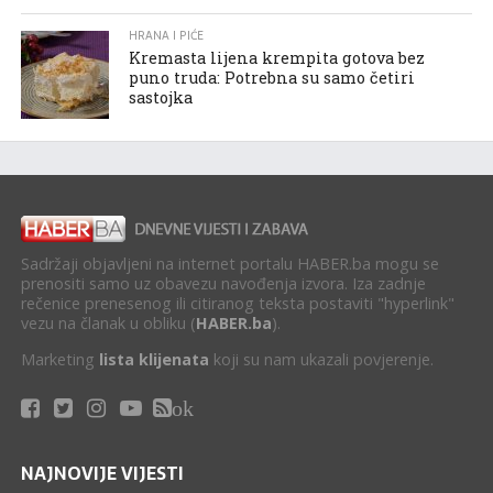
HRANA I PIĆE
Kremasta lijena krempita gotova bez
puno truda: Potrebna su samo četiri
sastojka
Sadržaji objavljeni na internet portalu HABER.ba mogu se
prenositi samo uz obavezu navođenja izvora. Iza zadnje
rečenice prenesenog ili citiranog teksta postaviti "hyperlink"
vezu na članak u obliku (
HABER.ba
).
Marketing
lista klijenata
koji su nam ukazali povjerenje.
ok
NAJNOVIJE VIJESTI