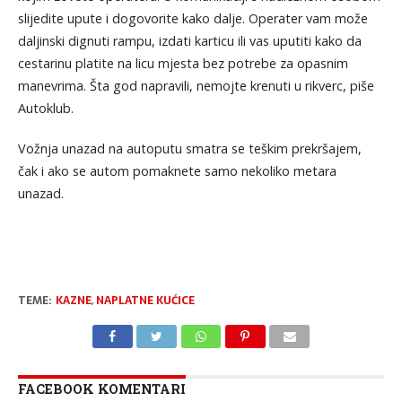
slijedite upute i dogovorite kako dalje. Operater vam može
daljinski dignuti rampu, izdati karticu ili vas uputiti kako da
cestarinu platite na licu mjesta bez potrebe za opasnim
manevrima. Šta god napravili, nemojte krenuti u rikverc, piše
Autoklub.
Vožnja unazad na autoputu smatra se teškim prekršajem,
čak i ako se autom pomaknete samo nekoliko metara
unazad.
TEME:
KAZNE
,
NAPLATNE KUĆICE
FACEBOOK KOMENTARI