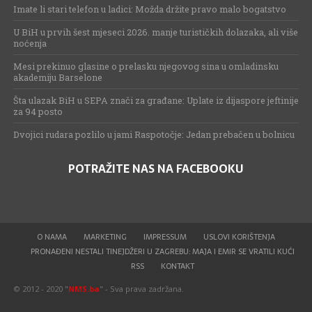
Imate li stari telefon u ladici: Možda držite pravo malo bogatstvo
U BiH u prvih šest mjeseci 2026. manje turističkih dolazaka, ali više
noćenja
Mesi prekinuo glasine o prelasku njegovog sina u omladinsku
akademiju Barselone
Šta ulazak BiH u SEPA znači za građane: Uplate iz dijaspore jeftinije
za 94 posto
Dvojici rudara pozlilo u jami Raspotočje: Jedan prebačen u bolnicu
POTRAŽITE NAS NA FACEBOOKU
O NAMA
MARKETING
IMPRESSUM
USLOVI KORIŠTENJA
PRONAĐENI NESTALI TINEJDŽERI U ZAGREBU: MAJA I EMIR SE VRATILI KUĆI
RSS
KONTAKT
© 2012 - 2020 "
NMS.ba
" - Sva prava zadržana.