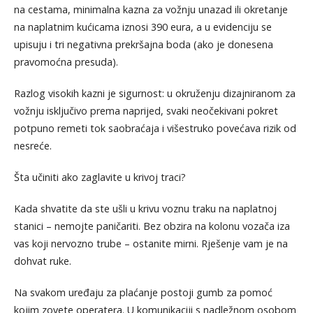
na cestama, minimalna kazna za vožnju unazad ili okretanje
na naplatnim kućicama iznosi 390 eura, a u evidenciju se
upisuju i tri negativna prekršajna boda (ako je donesena
pravomoćna presuda).
Razlog visokih kazni je sigurnost: u okruženju dizajniranom za
vožnju isključivo prema naprijed, svaki neočekivani pokret
potpuno remeti tok saobraćaja i višestruko povećava rizik od
nesreće.
Šta učiniti ako zaglavite u krivoj traci?
Kada shvatite da ste ušli u krivu voznu traku na naplatnoj
stanici – nemojte paničariti. Bez obzira na kolonu vozača iza
vas koji nervozno trube – ostanite mirni. Rješenje vam je na
dohvat ruke.
Na svakom uređaju za plaćanje postoji gumb za pomoć
kojim zovete operatera. U komunikaciji s nadležnom osobom