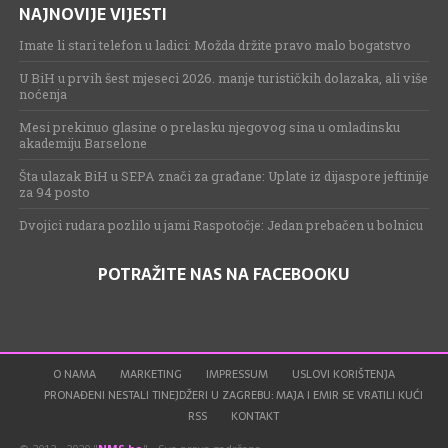
NAJNOVIJE VIJESTI
Imate li stari telefon u ladici: Možda držite pravo malo bogatstvo
U BiH u prvih šest mjeseci 2026. manje turističkih dolazaka, ali više
noćenja
Mesi prekinuo glasine o prelasku njegovog sina u omladinsku
akademiju Barselone
Šta ulazak BiH u SEPA znači za građane: Uplate iz dijaspore jeftinije
za 94 posto
Dvojici rudara pozlilo u jami Raspotočje: Jedan prebačen u bolnicu
POTRAŽITE NAS NA FACEBOOKU
O NAMA
MARKETING
IMPRESSUM
USLOVI KORIŠTENJA
PRONAĐENI NESTALI TINEJDŽERI U ZAGREBU: MAJA I EMIR SE VRATILI KUĆI
RSS
KONTAKT