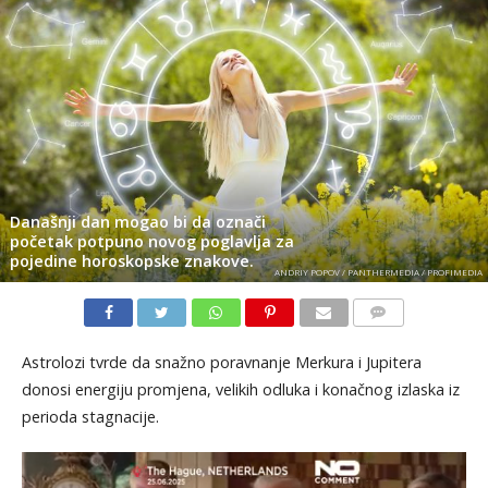
Današnji dan mogao bi da označi
početak potpuno novog poglavlja za
pojedine horoskopske znakove.
ANDRIY POPOV / PANTHERMEDIA / PROFIMEDIA
KOMENTARI
Astrolozi tvrde da snažno poravnanje Merkura i Jupitera
donosi energiju promjena, velikih odluka i konačnog izlaska iz
perioda stagnacije.