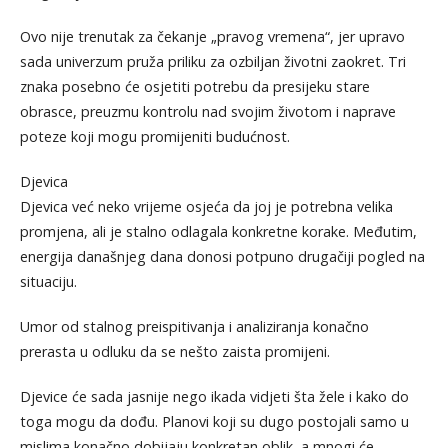
Ovo nije trenutak za čekanje „pravog vremena“, jer upravo
sada univerzum pruža priliku za ozbiljan životni zaokret. Tri
znaka posebno će osjetiti potrebu da presijeku stare
obrasce, preuzmu kontrolu nad svojim životom i naprave
poteze koji mogu promijeniti budućnost.
Djevica
Djevica već neko vrijeme osjeća da joj je potrebna velika
promjena, ali je stalno odlagala konkretne korake. Međutim,
energija današnjeg dana donosi potpuno drugačiji pogled na
situaciju.
Umor od stalnog preispitivanja i analiziranja konačno
prerasta u odluku da se nešto zaista promijeni.
Djevice će sada jasnije nego ikada vidjeti šta žele i kako do
toga mogu da dođu. Planovi koji su dugo postojali samo u
mislima konačno dobijaju konkretan oblik, a mnogi će