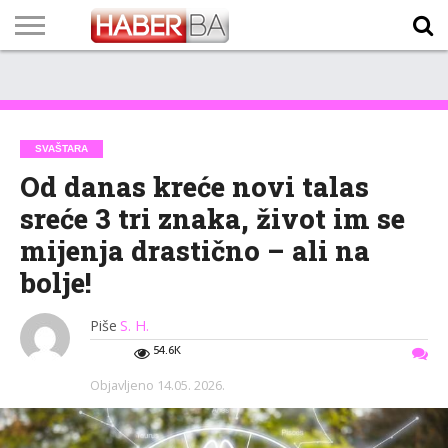
VIJESTI
BIZNIS
SPORT
SHOWBIZ
LIFESTYLE
SCI-
AUTO
ZANIMLJIVOSTI
FOTO
VIDEO
TV
VREMENSKA
STANJE NA
KURSNA
O
MARKETING
IMPRESSUM
KONTAKT
TECH
PROGRAM
PROGNOZA
PUTEVIMA
LISTA
NAMA
SVAŠTARA
Od danas kreće novi talas
sreće 3 tri znaka, život im se
mijenja drastično – ali na
bolje!
Piše
S. H.
54.6K
Objavljeno
14.05. 2026.