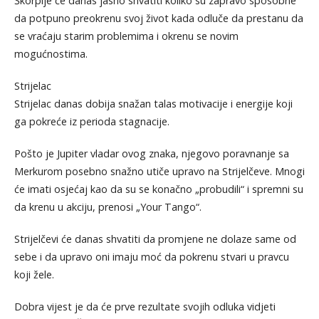
Škorpije će danas jasno shvatiti koliko su zapravo sposobne
da potpuno preokrenu svoj život kada odluče da prestanu da
se vraćaju starim problemima i okrenu se novim
mogućnostima.
Strijelac
Strijelac danas dobija snažan talas motivacije i energije koji
ga pokreće iz perioda stagnacije.
Pošto je Jupiter vladar ovog znaka, njegovo poravnanje sa
Merkurom posebno snažno utiče upravo na Strijelčeve. Mnogi
će imati osjećaj kao da su se konačno „probudili“ i spremni su
da krenu u akciju, prenosi „Your Tango“.
Strijelčevi će danas shvatiti da promjene ne dolaze same od
sebe i da upravo oni imaju moć da pokrenu stvari u pravcu
koji žele.
Dobra vijest je da će prve rezultate svojih odluka vidjeti