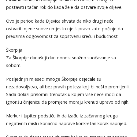
postaviti i tačan rok do kada žele da ostvare svoje ciljeve.
Ovo je period kada Djevica shvata da niko drugi neće
ostvariti njene snove umjesto nje. Upravo zato počinje da
preuzima odgovornost za sopstvenu sreću i budućnost.
Škorpija
Za Škorpije današnji dan donosi snažno suočavanje sa
sobom.
Posljednjih mjeseci mnoge Škorpije osjećale su
nezadovoljstvo, ali bez pravih poteza koji bi nešto promijenili.
Sada dolazi prelomni trenutak u kojem više neće moći da
ignorišu činjenicu da promjene moraju krenuti upravo od njih.
Merkur i Jupiter podstiču ih da izađu iz začaranog kruga
negativnih misli i konačno naprave konkretan korak naprijed.