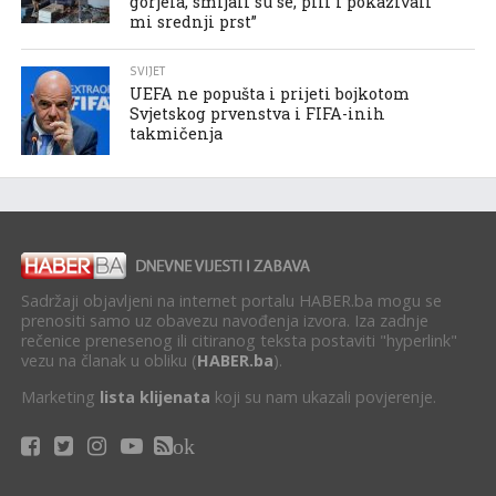
gorjela, smijali su se, pili i pokazivali
mi srednji prst”
SVIJET
UEFA ne popušta i prijeti bojkotom
Svjetskog prvenstva i FIFA-inih
takmičenja
Sadržaji objavljeni na internet portalu HABER.ba mogu se
prenositi samo uz obavezu navođenja izvora. Iza zadnje
rečenice prenesenog ili citiranog teksta postaviti "hyperlink"
vezu na članak u obliku (
HABER.ba
).
Marketing
lista klijenata
koji su nam ukazali povjerenje.
ok