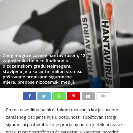
Zbog moguće zaraze hantavirusom, 12
zaposlenika bolnice Radboud u
nizozemskom gradu Najmegenu
stavljeno je u karantin nakon što nisu
poštovane propisane sigurnosne
mjere, prenose nizozemski mediji.
KOMENTARI
Prema navodima bolnice, tokom rukovanja krvlju i urinom
zaraženog pacijenta nije u potpunosti ispoštovan strogi
sigurnosni protokol. Iako je procijenjeno da je rizik od zaraze
nizak, iz predostrožnosti će svi ostati u karantinu narednih