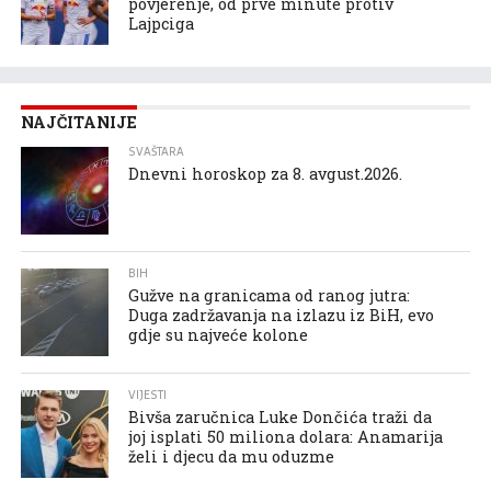
povjerenje, od prve minute protiv
Lajpciga
NAJČITANIJE
SVAŠTARA
Dnevni horoskop za 8. avgust.2026.
BIH
Gužve na granicama od ranog jutra:
Duga zadržavanja na izlazu iz BiH, evo
gdje su najveće kolone
VIJESTI
Bivša zaručnica Luke Dončića traži da
joj isplati 50 miliona dolara: Anamarija
želi i djecu da mu oduzme