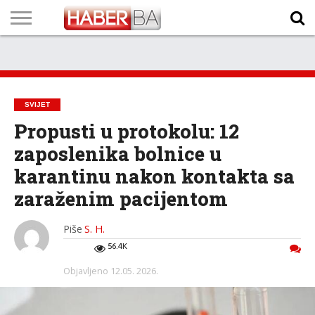
VIJESTI
BIZNIS
SPORT
SHOWBIZ
LIFESTYLE
SCI-
AUTO
ZANIMLJIVOSTI
FOTO
VIDEO
TV
VREMENSKA
STANJE NA
KURSNA
O
MARKETING
IMPRESSUM
KONTAKT
TECH
PROGRAM
PROGNOZA
PUTEVIMA
LISTA
NAMA
SVIJET
Propusti u protokolu: 12
zaposlenika bolnice u
karantinu nakon kontakta sa
zaraženim pacijentom
Piše
S. H.
56.4K
Objavljeno
12.05. 2026.