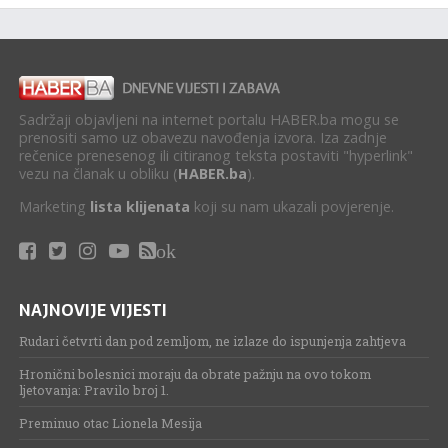
Sadržaji objavljeni na internet portalu HABER.ba mogu se
prenositi samo uz obavezu navođenja izvora. Iza zadnje
rečenice prenesenog ili citiranog teksta postaviti "hyperlink"
vezu na članak u obliku (
HABER.ba
).
Marketing
lista klijenata
koji su nam ukazali povjerenje.
ok
NAJNOVIJE VIJESTI
Rudari četvrti dan pod zemljom, ne izlaze do ispunjenja zahtjeva
Hronični bolesnici moraju da obrate pažnju na ovo tokom
ljetovanja: Pravilo broj 1.
Preminuo otac Lionela Mesija