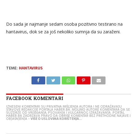
Do sada je najmanje sedam osoba pozitivno testirano na
hantavirus, dok se za još nekoliko sumnja da su zaraženi.
TEME:
HANTAVIRUS
FACEBOOK KOMENTARI
IZNESENI KOMENTARI SU PRIVATNA MIŠLJENJA AUTORA I NE ODRAŽAVAJU
STAVOVE REDAKCIJE PORTALA HABER.BA. MOLIMO AUTORE KOMENTARA DA SE
SUZDRŽE OD VRIJEĐANJA, PSOVANJA I VULGARNOG IZRAŽAVANJA. PORTAL
HABER.BA ZADRŽAVA PRAVO DA OBRIŠE KOMENTAR BEZ PRETHODNE NAJAVE I
OBJAŠNJENJA -
VIŠE O USLOVIMA KORIŠTENJA...