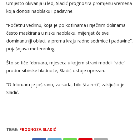
Umjesto okivanja u led, Sladić prognozira promjenu vremena
koja donosi naoblaku i padavine.
“Početnu vedrinu, koja je po kotlinama i riječnim dolinama
često maskirana u nisku naoblaku, mijenjat će sve
dominantniji oblaci, a prema kraju radne sedmice i padavine”,
pojašnjava meteorolog.
Što se tiče februara, mjeseca u kojem strani modeli “vide”
prodor sibirske hladnoće, Sladić ostaje oprezan.
“O februaru je još rano, za sada, bilo šta reći”, zaključio je
Sladić.
TEME:
PROGNOZA
,
SLADIĆ