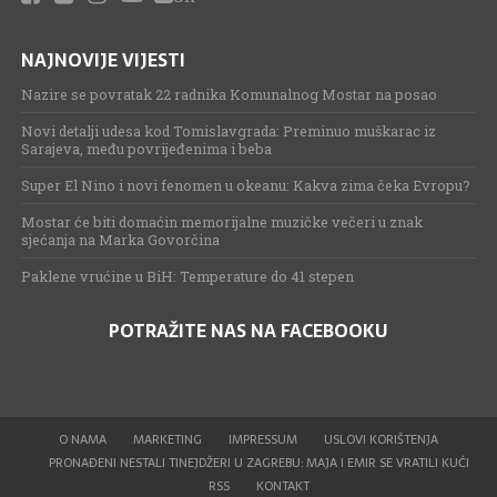
NAJNOVIJE VIJESTI
Nazire se povratak 22 radnika Komunalnog Mostar na posao
Novi detalji udesa kod Tomislavgrada: Preminuo muškarac iz
Sarajeva, među povrijeđenima i beba
Super El Nino i novi fenomen u okeanu: Kakva zima čeka Evropu?
Mostar će biti domaćin memorijalne muzičke večeri u znak
sjećanja na Marka Govorčina
Paklene vrućine u BiH: Temperature do 41 stepen
POTRAŽITE NAS NA FACEBOOKU
O NAMA
MARKETING
IMPRESSUM
USLOVI KORIŠTENJA
PRONAĐENI NESTALI TINEJDŽERI U ZAGREBU: MAJA I EMIR SE VRATILI KUĆI
RSS
KONTAKT