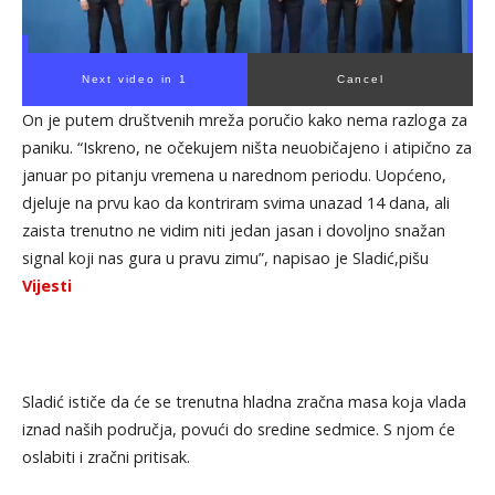
Next video in 1
Cancel
On je putem društvenih mreža poručio kako nema razloga za
paniku. “Iskreno, ne očekujem ništa neuobičajeno i atipično za
januar po pitanju vremena u narednom periodu. Uopćeno,
djeluje na prvu kao da kontriram svima unazad 14 dana, ali
zaista trenutno ne vidim niti jedan jasan i dovoljno snažan
signal koji nas gura u pravu zimu”, napisao je Sladić,pišu
Vijesti
Sladić ističe da će se trenutna hladna zračna masa koja vlada
iznad naših područja, povući do sredine sedmice. S njom će
oslabiti i zračni pritisak.