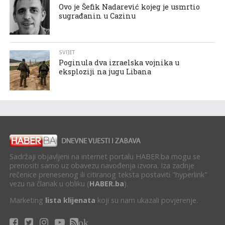
Ovo je Šefik Nadarević kojeg je usmrtio
sugrađanin u Cazinu
SVIJET
Poginula dva izraelska vojnika u
eksploziji na jugu Libana
Sadržaji objavljeni na internet portalu HABER.ba mogu se
prenositi samo uz obavezu navođenja izvora. Iza zadnje
rečenice prenesenog ili citiranog teksta postaviti "hyperlink"
vezu na članak u obliku (
HABER.ba
).
Marketing
lista klijenata
koji su nam ukazali povjerenje.
ok