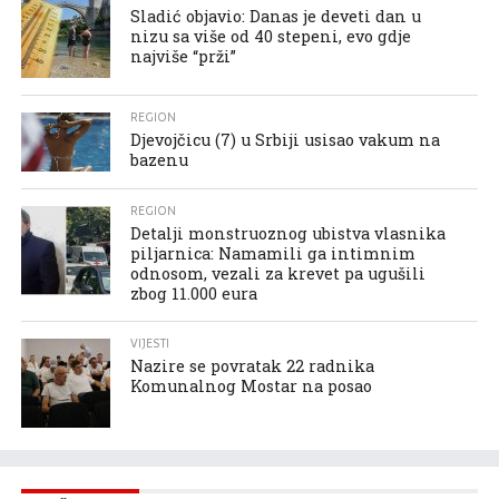
Sladić objavio: Danas je deveti dan u
nizu sa više od 40 stepeni, evo gdje
najviše “prži”
REGION
Djevojčicu (7) u Srbiji usisao vakum na
bazenu
REGION
Detalji monstruoznog ubistva vlasnika
piljarnica: Namamili ga intimnim
odnosom, vezali za krevet pa ugušili
zbog 11.000 eura
VIJESTI
Nazire se povratak 22 radnika
Komunalnog Mostar na posao