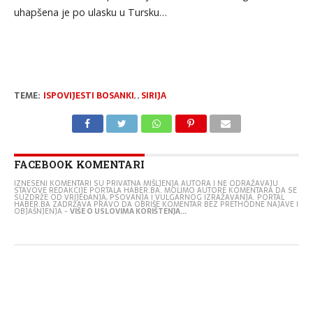
uhapšena je po ulasku u Tursku…
TEME:
ISPOVIJESTI BOSANKI
,
,
SIRIJA
FACEBOOK KOMENTARI
IZNESENI KOMENTARI SU PRIVATNA MIŠLJENJA AUTORA I NE ODRAŽAVAJU
STAVOVE REDAKCIJE PORTALA HABER.BA. MOLIMO AUTORE KOMENTARA DA SE
SUZDRŽE OD VRIJEĐANJA, PSOVANJA I VULGARNOG IZRAŽAVANJA. PORTAL
HABER.BA ZADRŽAVA PRAVO DA OBRIŠE KOMENTAR BEZ PRETHODNE NAJAVE I
OBJAŠNJENJA -
VIŠE O USLOVIMA KORIŠTENJA...