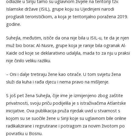
odlazile u Siriju tamo su uglavnom živjele na teritoriji tzv.
Islamske države (ISIL), grupe koju su Ujedinjeni narodi
proglasili terorističkom, a koja je teritorijalno poražena 2019.
godine.
Suhejla, međutim, ističe da ona nije bila u ISIL-u, te da je njen
muž bio borac Al-Nusre, grupe koja je ranije bila ogranak Al-
Kaide od koje se deklarativno udaljila, mada to za nju u praksi
nije činilo veliku razliku.
– Oni i dalje tretiraju žene kao otirače. U tom svijetu žena
služi da kuha i rađa djecu i nema pravo na mišljenje.
S još pet žena Suhejla, čije ime je izmijenjeno zbog zaštite
privatnosti, svoju priču podijelila je s istraživačima Atlantske
inicijative. Ova publikacija pruža rijedak uvid u stvarnost s
kojom su se suočile žene u Siriji koje su uglavnom bile online
radikalizirane i regrutirane i potragom za novim životom po
povratku u Bosnu.