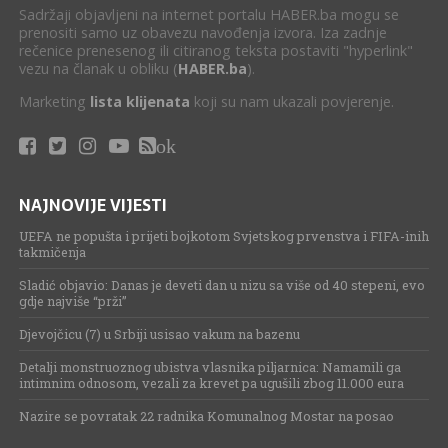
Sadržaji objavljeni na internet portalu HABER.ba mogu se
prenositi samo uz obavezu navođenja izvora. Iza zadnje
rečenice prenesenog ili citiranog teksta postaviti "hyperlink"
vezu na članak u obliku (
HABER.ba
).
Marketing
lista klijenata
koji su nam ukazali povjerenje.
ok
NAJNOVIJE VIJESTI
UEFA ne popušta i prijeti bojkotom Svjetskog prvenstva i FIFA-inih
takmičenja
Sladić objavio: Danas je deveti dan u nizu sa više od 40 stepeni, evo
gdje najviše “prži”
Djevojčicu (7) u Srbiji usisao vakum na bazenu
Detalji monstruoznog ubistva vlasnika piljarnica: Namamili ga
intimnim odnosom, vezali za krevet pa ugušili zbog 11.000 eura
Nazire se povratak 22 radnika Komunalnog Mostar na posao