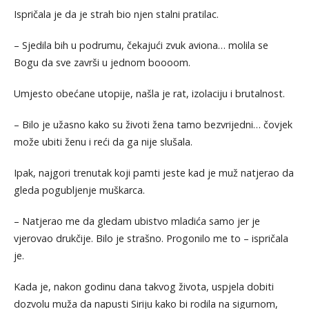
Ispričala je da je strah bio njen stalni pratilac.
– Sjedila bih u podrumu, čekajući zvuk aviona… molila se
Bogu da sve završi u jednom boooom.
Umjesto obećane utopije, našla je rat, izolaciju i brutalnost.
– Bilo je užasno kako su životi žena tamo bezvrijedni… čovjek
može ubiti ženu i reći da ga nije slušala.
Ipak, najgori trenutak koji pamti jeste kad je muž natjerao da
gleda pogubljenje muškarca.
– Natjerao me da gledam ubistvo mladića samo jer je
vjerovao drukčije. Bilo je strašno. Progonilo me to – ispričala
je.
Kada je, nakon godinu dana takvog života, uspjela dobiti
dozvolu muža da napusti Siriju kako bi rodila na sigurnom,