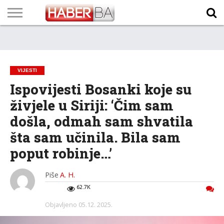
VIJESTI
BIZNIS
SPORT
SHOWBIZ
LIFESTYLE
SCI-
AUTO
ZANIMLJIVOSTI
FOTO
VIDEO
TV
VREMENSKA
STANJE NA
KURSNA
O
MARKETING
IMPRESSUM
KONTAKT
TECH
PROGRAM
PROGNOZA
PUTEVIMA
LISTA
NAMA
VIJESTI
Ispovijesti Bosanki koje su
živjele u Siriji: ‘Čim sam
došla, odmah sam shvatila
šta sam učinila. Bila sam
poput robinje…’
Piše
A. H.
62.7K
Objavljeno
05.12. 2025.