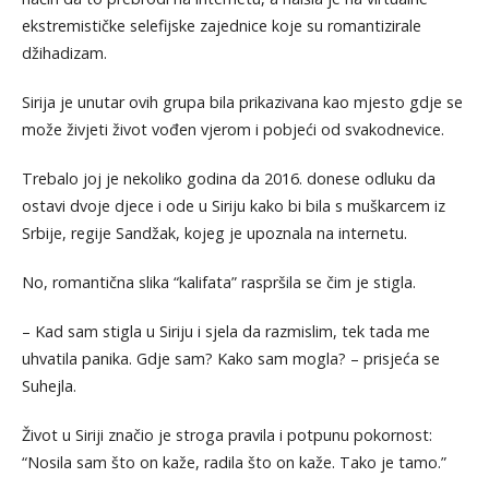
ekstremističke selefijske zajednice koje su romantizirale
džihadizam.
Sirija je unutar ovih grupa bila prikazivana kao mjesto gdje se
može živjeti život vođen vjerom i pobjeći od svakodnevice.
Trebalo joj je nekoliko godina da 2016. donese odluku da
ostavi dvoje djece i ode u Siriju kako bi bila s muškarcem iz
Srbije, regije Sandžak, kojeg je upoznala na internetu.
No, romantična slika “kalifata” raspršila se čim je stigla.
– Kad sam stigla u Siriju i sjela da razmislim, tek tada me
uhvatila panika. Gdje sam? Kako sam mogla? – prisjeća se
Suhejla.
Život u Siriji značio je stroga pravila i potpunu pokornost:
“Nosila sam što on kaže, radila što on kaže. Tako je tamo.”