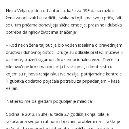
Nejra Veljan, jedna od autorica, kaže za RSE da su razlozi
žena za odlazak bili različiti, svaka od njih ima svoju priču, “ali
se u tim pričama ponavljaju slične emocije, praznine i duboka
potreba da njihov život ima značenje”.
– Kod nekih žena taj put je bio vođen idealima o pravednijem
društvu i duhovnoj čistoći. Druge su odlazile prateći muževe ili
partnere, tražeći sigurnost kroz emocionalnu vezu. Treće su
bile uvučene kroz manipulaciju i zavisnost, u kontekstu u
kojem su njihova ranija iskustva nasilja, patrijarhalne kontrole
ili gubitka dodatno pojačala potrebu za pripadanjem – kaže
Veljan.
‘Natjerao me da gledam pogubljenje mladića’
Godina je 2013. i Suhejla, tada 27-godišnjakinja, bila je
razočarana svojom rutinom i bračnim problemima. Tražila je
način da to prebrodi na internetu, a naišla je na virtualne