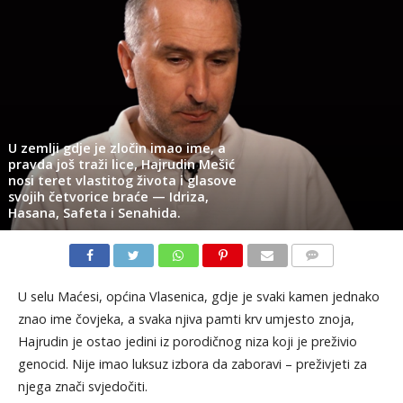
U zemlji gdje je zločin imao ime, a
pravda još traži lice, Hajrudin Mešić
nosi teret vlastitog života i glasove
svojih četvorice braće — Idriza,
Hasana, Safeta i Senahida.
KOMENTARI
U selu Maćesi, općina Vlasenica, gdje je svaki kamen jednako
znao ime čovjeka, a svaka njiva pamti krv umjesto znoja,
Hajrudin je ostao jedini iz porodičnog niza koji je preživio
genocid. Nije imao luksuz izbora da zaboravi – preživjeti za
njega znači svjedočiti.