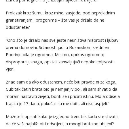
Prolazak kroz šumu, kroz mine, zasjede, pod neprekidnim
granatiranjem i progonima – šta vas je držalo da ne
odustanete?
“Ono što je držalo nas sve jeste neuništiva hrabrost i ljubav
prema domovini. Srčanost ljudi u Bosanskom srednjem
Podrinju bila je ogromna. Mi smo, uprkos ogromnoj
disproporciji snaga, opstali zahvaljujući nepokolebljivosti i
vjeri.
Znao sam da ako odustanem, neće biti pravde ni za koga.
Gubitak četiri brata bio je nemjerljiv bol, ali sam shvatio da
moram nastaviti živjeti, boriti se i pričati istinu. Moja odiseja
trajala je 17 dana; pokušali su me ubiti, ali nisu uspjeli.”
Možete li opisati kako je izgledao trenutak kada ste shvatili
da će vaši najbliži biti odvojeni, a mnogi brutalno ubijeni?