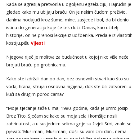
Kada se agresija pretvorila u ogoljenu egzekuciju, Hajrudin je
gledao kako mu ubijaju braću. On je nekim čudom preživio,
danima hodajući kroz šume, mine, zasjede i bol, da bi donio
istinu do generacija koje će tek doći. Danas, kao učitelj
historije, on ne prenosi lekcije iz udžbenika. Predaje iz vlastitih
kostiju,pišu
Vijesti
Njegova riječ je molitva za budućnost u kojoj niko više neće
brojati braću po grobnicama.
Kako ste izdržali dan po dan, bez osnovnih stvari kao što su
voda, hrana, struja i osnovna higijena, dok ste bili zatvoreni u
kući sa drugim porodicama?
“Moje sjećanje seže u maj 1980. godine, kada je umro Josip
Broz Tito. Sjećam se kako su moja sela i komšije nosili
zabrinutost, a u susjednim selima gdje su živjeli Srbi, znalo se
pjevati: ‘Muslimani, Muslimani, došli su vam crni dani, nema