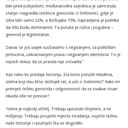
bile pred pobjedom, međunarodna zajednica je zamrznula
stanje i nagradila izvršioce genocida. U Srebrenici, gdje je
Srba bilo samo 22%, a Bošnjaka 75%, napravljena je politika
da Srbi budu dominantni. Ta poruka je ružna i pogubna –
genocid je legitimiziran.
Danas se još uvijek suočavamo s negiranjem, sa političkim
pritiscima, uskraćivanjem prava i negiranjem identiteta. To je
najteži dokaz da se pravda nije ostvarila.”
Kao neko ko predaje historiju, šta biste poručili mladima,
onima koji nisu lično doživjeli rat, a uče o Srebrenici? Kako im
prenijeti težinu genocida i odgovornost da se ovakve stvari
nikada više ne ponove?
“Istina je najbolji učitelj. Trebaju upoznati činjenice, a ne
mišljenja. Trebaju posjetiti mjesta stradanja, osjetiti težinu
naše historije i razumjeti šta se dogodilo.