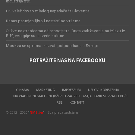
industrija trpi
FK Velež doveo mladog napadača iz Slovenije
Danas promjenjljivo i nestabilno vrijeme
Gužve na granicama od ranog jutra: Duga zadržavanja na izlazu iz
BiH, evo gdje su najveće kolone
Moskva se sprema izazvati potpuni haos u Evropi
POTRAŽITE NAS NA FACEBOOKU
O NAMA
MARKETING
IMPRESSUM
USLOVI KORIŠTENJA
PRONAĐENI NESTALI TINEJDŽERI U ZAGREBU: MAJA I EMIR SE VRATILI KUĆI
RSS
KONTAKT
© 2012 - 2020 "
NMS.ba
" - Sva prava zadržana.