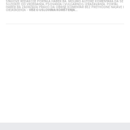
STAVOVE REDAKCIJE PORTALA HABER.BA. MOLIMO AUTORE KOMENTARA DA SE
SUZDRŽE OD VRIJEĐANJA, PSOVANJA I VULGARNOG IZRAŽAVANJA. PORTAL
HABER.BA ZADRŽAVA PRAVO DA OBRIŠE KOMENTAR BEZ PRETHODNE NAJAVE I
OBJAŠNJENJA -
VIŠE O USLOVIMA KORIŠTENJA...