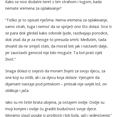
Kako se nosi dodatni teret s tim strahom i tugom, kada
nemate vremena za oplakivanje?
“Teško je to opisati riječima. Nema vremena za oplakivanje,
samo strah, tuga i nemoć da se spriječi ono što dolazi. Srce ti
se para dok gledaš kako odvode ljude, razdvajaju porodice,
dok znaš da je za mnoge to presuda smrti. Međutim, tada
shvatiš da ne smiješ stati, da moraš biti jak i nastaviti dalje,
jer zaustaviti genocid nije bilo moguće. Ta bol prati cijeli
život.”
Snaga dolazi iz svijesti da moram živjeti za svoju djecu, za
one koji su otišli, ali i za djecu koja dolaze. Vjerujem da
dijamant nastaje pod pritiskom – pritisak nije uvijek loš, on
oblikuje i jača.
Iako su mi četiri brata ubijena, ja ostajem ovdje. Ovdje su
moji korijeni i ovdje ću graditi budućnost svoje djece.
Moramo izvući pouke iz prošlosti i biti bolji, jači i jedinstveniji.”