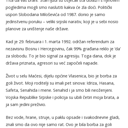
Tita da vas brani.’ Stari ljudi su osjećali šta dolazi i s njihovim
pogledima mogli smo naslutiti kakva će zla doći. Politički
uspon Slobodana Miloševića od 1987. donio je samo
jedinstvenu poruku – veliki srpski narativ, koji je u sebi nosio
planove za uništenje naše države.
Kad je 29. februara i 1. marta 1992. održan referendum za
nezavisnu Bosnu i Hercegovinu, čak 99% građana reklo je ‘da’
za slobodu. To je bio signal za agresiju. Toga dana, dok je
država priznata, agresori su već započeli napade.
Život u selu Maćesi, dijelu općine Vlasenica, bio je borba za
goli život. Moji roditelji su imali pet sinova: Idriza, Hasana,
Safeta, Senahida i mene. Senahid i ja smo bili neoženjeni.
Vojska Republike Srpske i policija su ubili četiri moja brata, a
ja sam jedini preživio.
Bez vode, hrane, struje, u paklu opsade i svakodnevne gladi,
znali smo da ovo nije samo rat. Ovo je bila borba za goli