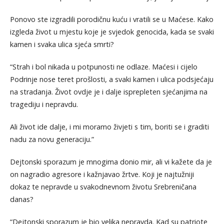
Ponovo ste izgradili porodičnu kuću i vratili se u Maćese. Kako
izgleda život u mjestu koje je svjedok genocida, kada se svaki
kamen i svaka ulica sjeća smrti?
“Strah i bol nikada u potpunosti ne odlaze. Maćesi i cijelo
Podrinje nose teret prošlosti, a svaki kamen i ulica podsjećaju
na stradanja. Život ovdje je i dalje isprepleten sjećanjima na
tragediju i nepravdu.
Ali život ide dalje, i mi moramo živjeti s tim, boriti se i graditi
nadu za novu generaciju.”
Dejtonski sporazum je mnogima donio mir, ali vi kažete da je
on nagradio agresore i kažnjavao žrtve. Koji je najtužniji
dokaz te nepravde u svakodnevnom životu Srebreničana
danas?
“Dejtonski sporazum je bio velika nepravda. Kad su patriote