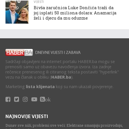
VIJESTI
Bivša zaručnica Luke Dončića traži da
joj isplati 50 miliona dolara: Anamarija
želi i djecu da mu oduzme
Sadržaji objavljeni na internet portalu HABER.ba mogu se
prenositi samo uz obavezu navođenja izvora. Iza zadnje
rečenice prenesenog ili citiranog teksta postaviti "hyperlink"
vezu na članak u obliku (
HABER.ba
).
Marketing
lista klijenata
koji su nam ukazali povjerenje.
ok
NAJNOVIJE VIJESTI
Dunav sve niži, problemi sve veći: Elektrane smanjuju proizvodnju,