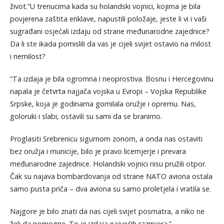
život.”U trenucima kada su holandski vojnici, kojima je bila
povjerena zaštita enklave, napustili položaje, jeste li vi i vaši
sugrađani osjećali izdaju od strane međunarodne zajednice?
Da li ste ikada pomislili da vas je cijeli svijet ostavio na milost
i nemilost?
“Ta izdaja je bila ogromna i neoprostiva. Bosnu i Hercegovinu
napala je četvrta najjača vojska u Evropi – Vojska Republike
Srpske, koja je godinama gomilala oružje i opremu. Nas,
goloruki i slabi, ostavili su sami da se branimo.
Proglasiti Srebrenicu sigurnom zonom, a onda nas ostaviti
bez oružja i municije, bilo je pravo licemjerje i prevara
međunarodne zajednice. Holandski vojnici nisu pružili otpor.
Čak su najava bombardovanja od strane NATO aviona ostala
samo pusta priča – dva aviona su samo proletjela i vratila se.
Najgore je bilo znati da nas cijeli svijet posmatra, a niko ne
želi da pomogne. To je izdaja najvećih razmjera.”