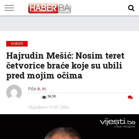
VIJESTI
BIZNIS
SPORT
SHOWBIZ
LIFESTYLE
SCI-
AUTO
ZANIMLJIVOSTI
FOTO
VIDEO
TV
VREMENSKA
STANJE NA
KURSNA
O
MARKETING
IMPRESSUM
KONTAKT
TECH
PROGRAM
PROGNOZA
PUTEVIMA
LISTA
NAMA
VIJESTI
Hajrudin Mešić: Nosim teret
četvorice braće koje su ubili
pred mojim očima
Piše
A. H.
56.3K
Objavljeno
11.07. 2025.