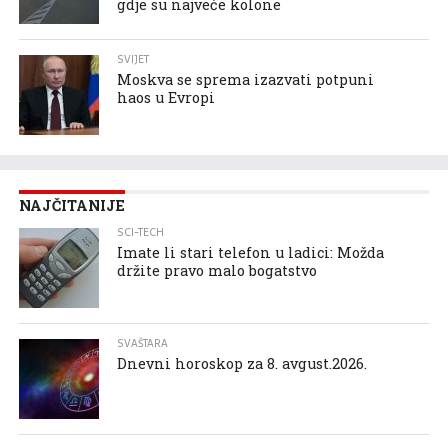
gdje su najveće kolone
SVIJET
Moskva se sprema izazvati potpuni
haos u Evropi
NAJČITANIJE
SCI-TECH
Imate li stari telefon u ladici: Možda
držite pravo malo bogatstvo
SVAŠTARA
Dnevni horoskop za 8. avgust.2026.