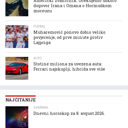
Američki zvaničnik: Očekujemo uskoro
dogovor Irana i Omana o Hormuškom
moreuzu
FUDBAL
Muharemović ponovo dobio veliko
povjerenje, od prve minute protiv
Lajpciga
AUTO
Stotine miliona za uvezena auta:
Ferrari najskuplji, hibrida sve više
NAJČITANIJE
SVAŠTARA
Dnevni horoskop za 8. avgust.2026.