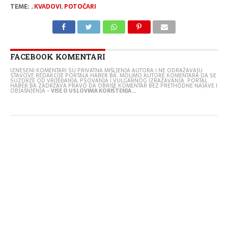
TEME:
,
KVADOVI
,
POTOČARI
FACEBOOK KOMENTARI
IZNESENI KOMENTARI SU PRIVATNA MIŠLJENJA AUTORA I NE ODRAŽAVAJU
STAVOVE REDAKCIJE PORTALA HABER.BA. MOLIMO AUTORE KOMENTARA DA SE
SUZDRŽE OD VRIJEĐANJA, PSOVANJA I VULGARNOG IZRAŽAVANJA. PORTAL
HABER.BA ZADRŽAVA PRAVO DA OBRIŠE KOMENTAR BEZ PRETHODNE NAJAVE I
OBJAŠNJENJA -
VIŠE O USLOVIMA KORIŠTENJA...