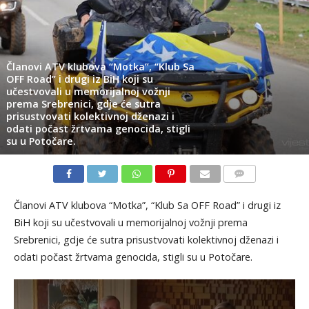
Članovi ATV klubova “Motka”, “Klub Sa
OFF Road” i drugi iz BiH koji su
učestvovali u memorijalnoj vožnji
prema Srebrenici, gdje će sutra
prisustvovati kolektivnoj dženazi i
odati počast žrtvama genocida, stigli
su u Potočare.
KOMENTARI
Članovi ATV klubova “Motka”, “Klub Sa OFF Road” i drugi iz
BiH koji su učestvovali u memorijalnoj vožnji prema
Srebrenici, gdje će sutra prisustvovati kolektivnoj dženazi i
odati počast žrtvama genocida, stigli su u Potočare.