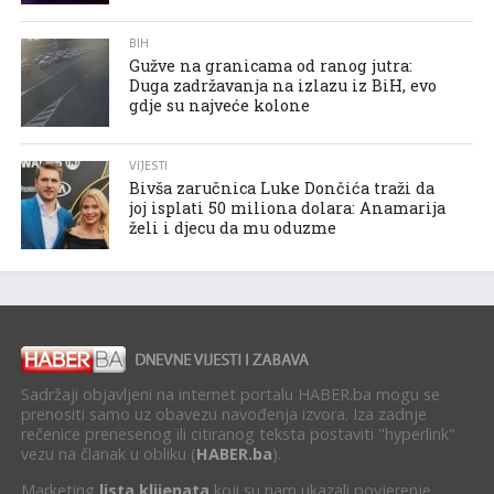
BIH
Gužve na granicama od ranog jutra:
Duga zadržavanja na izlazu iz BiH, evo
gdje su najveće kolone
VIJESTI
Bivša zaručnica Luke Dončića traži da
joj isplati 50 miliona dolara: Anamarija
želi i djecu da mu oduzme
Sadržaji objavljeni na internet portalu HABER.ba mogu se
prenositi samo uz obavezu navođenja izvora. Iza zadnje
rečenice prenesenog ili citiranog teksta postaviti "hyperlink"
vezu na članak u obliku (
HABER.ba
).
Marketing
lista klijenata
koji su nam ukazali povjerenje.