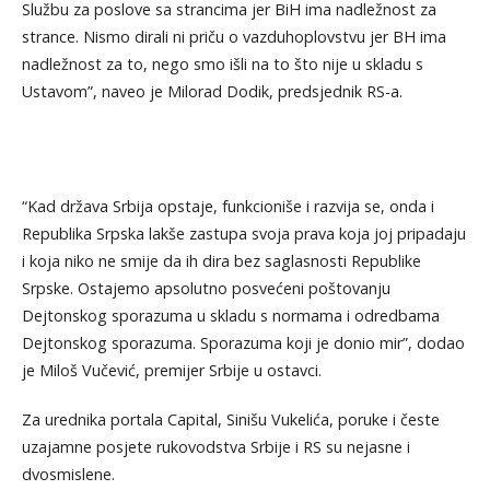
Službu za poslove sa strancima jer BiH ima nadležnost za
strance. Nismo dirali ni priču o vazduhoplovstvu jer BH ima
nadležnost za to, nego smo išli na to što nije u skladu s
Ustavom”, naveo je Milorad Dodik, predsjednik RS-a.
“Kad država Srbija opstaje, funkcioniše i razvija se, onda i
Republika Srpska lakše zastupa svoja prava koja joj pripadaju
i koja niko ne smije da ih dira bez saglasnosti Republike
Srpske. Ostajemo apsolutno posvećeni poštovanju
Dejtonskog sporazuma u skladu s normama i odredbama
Dejtonskog sporazuma. Sporazuma koji je donio mir”, dodao
je Miloš Vučević, premijer Srbije u ostavci.
Za urednika portala Capital, Sinišu Vukelića, poruke i česte
uzajamne posjete rukovodstva Srbije i RS su nejasne i
dvosmislene.