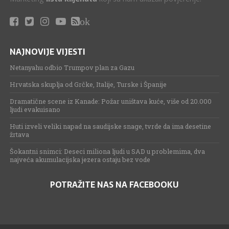
ok
NAJNOVIJE VIJESTI
Netanyahu odbio Trumpov plan za Gazu
Hrvatska skuplja od Grčke, Italije, Turske i Španije
Dramatične scene iz Kanade: Požar uništava kuće, više od 20.000
ljudi evakuisano
Huti izveli veliki napad na saudijske snage, tvrde da ima desetine
žrtava
Šokantni snimci: Deseci miliona ljudi u SAD u problemima, dva
najveća akumulacijska jezera ostaju bez vode
POTRAŽITE NAS NA FACEBOOKU