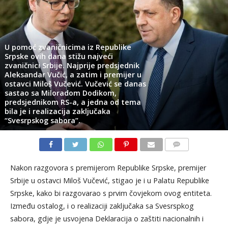
U pomoć zvaničnicima iz Republike
Srpske ovih dana stižu najveći
zvaničnici Srbije. Najprije predsjednik
Aleksandar Vučić, a zatim i premijer u
ostavci Miloš Vučević. Vučević se danas
sastao sa Miloradom Dodikom,
predsjednikom RS-a, a jedna od tema
bila je i realizacija zaključaka
“Svesrpskog sabora”.
KOMENTARI
Nakon razgovora s premijerom Republike Srpske, premijer
Srbije u ostavci Miloš Vučević, stigao je i u Palatu Republike
Srpske, kako bi razgovarao s prvim čovjekom ovog entiteta.
Između ostalog, i o realizaciji zaključaka sa Svesrspkog
sabora, gdje je usvojena Deklaracija o zaštiti nacionalnih i