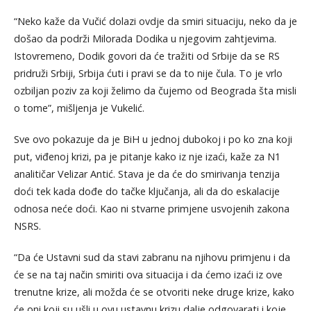
“Neko kaže da Vučić dolazi ovdje da smiri situaciju, neko da je
došao da podrži Milorada Dodika u njegovim zahtjevima.
Istovremeno, Dodik govori da će tražiti od Srbije da se RS
pridruži Srbiji, Srbija ćuti i pravi se da to nije čula. To je vrlo
ozbiljan poziv za koji želimo da čujemo od Beograda šta misli
o tome”, mišljenja je Vukelić.
Sve ovo pokazuje da je BiH u jednoj dubokoj i po ko zna koji
put, viđenoj krizi, pa je pitanje kako iz nje izaći, kaže za N1
analitičar Velizar Antić. Stava je da će do smirivanja tenzija
doći tek kada dođe do tačke ključanja, ali da do eskalacije
odnosa neće doći. Kao ni stvarne primjene usvojenih zakona
NSRS.
“Da će Ustavni sud da stavi zabranu na njihovu primjenu i da
će se na taj način smiriti ova situacija i da ćemo izaći iz ove
trenutne krize, ali možda će se otvoriti neke druge krize, kako
će oni koji su ušli u ovu ustavnu krizu dalje odgovarati i koje