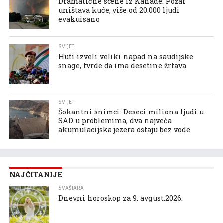
Dramatične scene iz Kanade: Požar
uništava kuće, više od 20.000 ljudi
evakuisano
SVIJET
Huti izveli veliki napad na saudijske
snage, tvrde da ima desetine žrtava
SVIJET
Šokantni snimci: Deseci miliona ljudi u
SAD u problemima, dva najveća
akumulacijska jezera ostaju bez vode
NAJČITANIJE
SVAŠTARA
Dnevni horoskop za 9. avgust.2026.