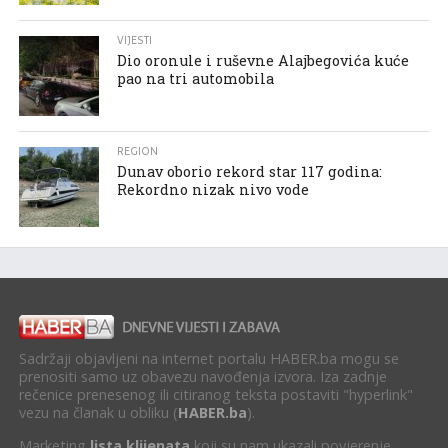
VIJESTI
Dio oronule i ruševne Alajbegovića kuće
pao na tri automobila
REGION
Dunav oborio rekord star 117 godina:
Rekordno nizak nivo vode
Sadržaji objavljeni na internet portalu HABER.ba mogu se
prenositi samo uz obavezu navođenja izvora. Iza zadnje
rečenice prenesenog ili citiranog teksta postaviti "hyperlink"
vezu na članak u obliku (
HABER.ba
).
Marketing
lista klijenata
koji su nam ukazali povjerenje.