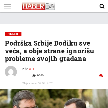
VIJESTI
BIZNIS
SPORT
SHOWBIZ
LIFESTYLE
SCI-
AUTO
ZANIMLJIVOSTI
FOTO
VIDEO
TV
VREMENSKA
STANJE NA
KURSNA
O
MARKETING
IMPRESSUM
KONTAKT
TECH
PROGRAM
PROGNOZA
PUTEVIMA
LISTA
NAMA
VIJESTI
Podrška Srbije Dodiku sve
veća, a obje strane ignorišu
probleme svojih građana
Piše
A. H.
60.3K
Objavljeno
07.03. 2025.