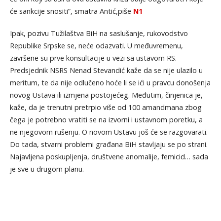
će sankcije snositi”, smatra Antić,piše
N1
Ipak, pozivu Tužilaštva BiH na saslušanje, rukovodstvo
Republike Srpske se, neće odazvati. U međuvremenu,
završene su prve konsultacije u vezi sa ustavom RS.
Predsjednik NSRS Nenad Stevandić kaže da se nije ulazilo u
meritum, te da nije odlučeno hoće li se ići u pravcu donošenja
novog Ustava ili izmjena postojećeg. Međutim, činjenica je,
kaže, da je trenutni pretrpio više od 100 amandmana zbog
čega je potrebno vratiti se na izvorni i ustavnom poretku, a
ne njegovom rušenju. O novom Ustavu još će se razgovarati.
Do tada, stvarni problemi građana BiH stavljaju se po strani.
Najavljena poskupljenja, društvene anomalije, femicid… sada
je sve u drugom planu.