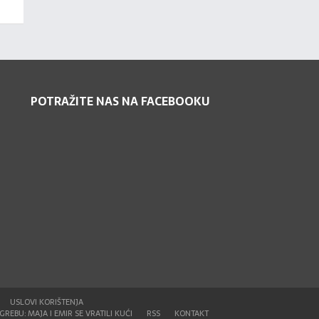
POTRAŽITE NAS NA FACEBOOKU
USLOVI KORIŠTENJA
REBU: MAJA I EMIR SE VRATILI KUĆI
RSS
KONTAKT