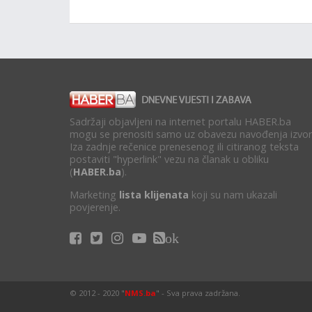
Sadržaji objavljeni na internet portalu HABER.ba
mogu se prenositi samo uz obavezu navođenja izvor
Iza zadnje rečenice prenesenog ili citiranog teksta
postaviti "hyperlink" vezu na članak u obliku
(
HABER.ba
).
Marketing
lista klijenata
koji su nam ukazali
povjerenje.
ok
© 2012 - 2020 "
NMS.ba
" - Sva prava zadržana.