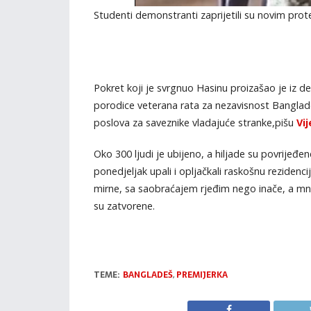
Studenti demonstranti zaprijetili su novim prot
Pokret koji je svrgnuo Hasinu proizašao je iz d
porodice veterana rata za nezavisnost Bangladeša
poslova za saveznike vladajuće stranke,pišu
Vij
Oko 300 ljudi je ubijeno, a hiljade su povrijeđe
ponedjeljak upali i opljačkali raskošnu reziden
mirne, sa saobraćajem rjeđim nego inače, a mno
su zatvorene.
TEME:
BANGLADEŠ
,
PREMIJERKA