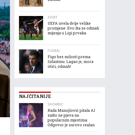
SVIJET
UEFA uvela dvije velike
promjene: Evo šta se odmah
mijenja u Ligi prvaka
FUDBAL
Figo bez milosti prema
Infantinu: Lagao je, mora
otići, odmah!
NAJČITANIJE
SHOWBIZ
Rada Manojlović pitala AI
zašto ne pjeva na
popularnim mjestima:
Odgovor je surovo realan