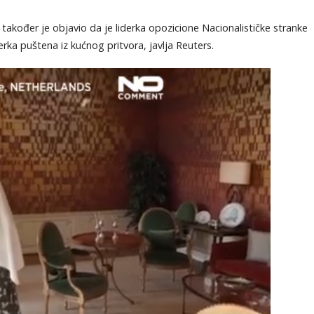
KOMENTARI
đer je objavio da je liderka opozicione Nacionalističke stranke
ka puštena iz kućnog pritvora, javlja Reuters.