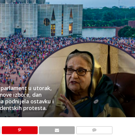
 parlament u utorak,
 nove izbore, dan
a podnijela ostavku i
dentskih protesta.