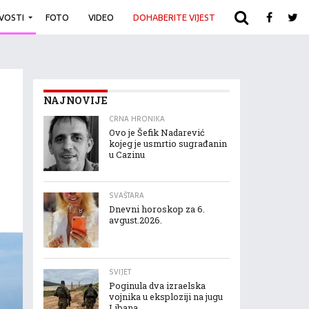
IVOSTI
FOTO
VIDEO
DOHABERITE VIJEST
ARHIVA
NAJNOVIJE
CRNA HRONIKA
Ovo je Šefik Nadarević
kojeg je usmrtio sugrađanin
u Cazinu
SVAŠTARA
Dnevni horoskop za 6.
avgust.2026.
SVIJET
Poginula dva izraelska
vojnika u eksploziji na jugu
Libana