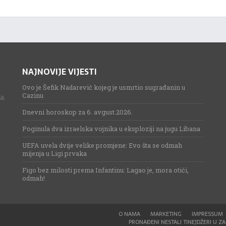
NAJNOVIJE VIJESTI
Ovo je Šefik Nadarević kojeg je usmrtio sugrađanin u
Cazinu
a.
Dnevni horoskop za 6. avgust.2026.
Poginula dva izraelska vojnika u eksploziji na jugu Libana
UEFA uvela dvije velike promjene: Evo šta se odmah
mijenja u Ligi prvaka
Figo bez milosti prema Infantinu: Lagao je, mora otići,
odmah!
O NAMA
MARKETING
IMPRESSUM
PRONAĐENI NESTALI TINEJDŽERI U ZAG