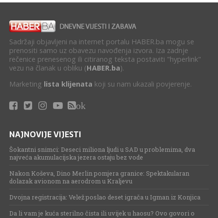
Sadržaji objavljeni na internet portalu HABER.ba mogu se
prenositi samo uz obavezu navođenja izvora. Iza zadnje
rečenice prenesenog ili citiranog teksta postaviti "hyperlink"
vezu na članak u obliku (
HABER.ba
).
Marketing
lista klijenata
koji su nam ukazali povjerenje.
ok
NAJNOVIJE VIJESTI
Šokantni snimci: Deseci miliona ljudi u SAD u problemima, dva
najveća akumulacijska jezera ostaju bez vode
Nakon Koševa, Dino Merlin pomjera granice: Spektakularan
dolazak avionom na aerodrom u Kraljevu
Dvojna registracija: Velež poslao deset igrača u Igman iz Konjica
Da li vam je kuća sterilno čista ili uvijek u haosu? Ovo govori o