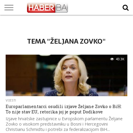
VIJESTI
BIZNIS
SPORT
SHOWBIZ
LIFESTYLE
SCI-
AUTO
ZANIMLJIVOSTI
FOTO
VIDEO
TV
VREMENSKA
STANJE NA
KURSNA
O
MARKETING
IMPRESSUM
KONTAKT
TECH
PROGRAM
PROGNOZA
PUTEVIMA
LISTA
NAMA
TEMA "ŽELJANA ZOVKO"
43.3K
VIJESTI
Europarlamentarci osudili izjave Željane Zovko o BiH:
To nije stav EU, retorika joj je poput Dodikove
Izjave hrvatske zastupnice u Evropskom parlamentu Željane
Zovko o visokom predstavniku u Bosni i Hercegovini
Christianu Schmidtu i potrebi za federalizacijom BiH...