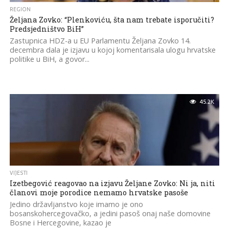
REGION
Željana Zovko: “Plenkoviću, šta nam trebate isporučiti?
Predsjedništvo BiH”
Zastupnica HDZ-a u EU Parlamentu Željana Zovko 14.
decembra dala je izjavu u kojoj komentarisala ulogu hrvatske
politike u BiH, a govor...
45.2K
VIJESTI
Izetbegović reagovao na izjavu Željane Zovko: Ni ja, niti
članovi moje porodice nemamo hrvatske pasoše
Jedino državljanstvo koje imamo je ono
bosanskohercegovačko, a jedini pasoš onaj naše domovine
Bosne i Hercegovine, kazao je