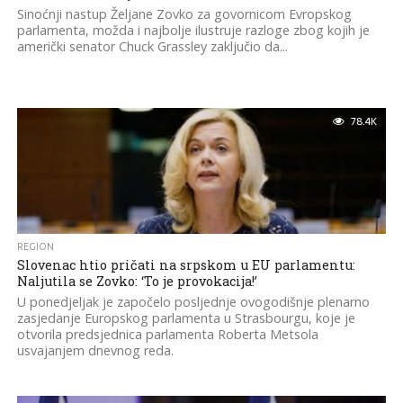
Sinoćnji nastup Željane Zovko za govornicom Evropskog
parlamenta, možda i najbolje ilustruje razloge zbog kojih je
američki senator Chuck Grassley zaključio da...
78.4K
REGION
Slovenac htio pričati na srpskom u EU parlamentu:
Naljutila se Zovko: ‘To je provokacija!’
U ponedjeljak je započelo posljednje ovogodišnje plenarno
zasjedanje Europskog parlamenta u Strasbourgu, koje je
otvorila predsjednica parlamenta Roberta Metsola
usvajanjem dnevnog reda.