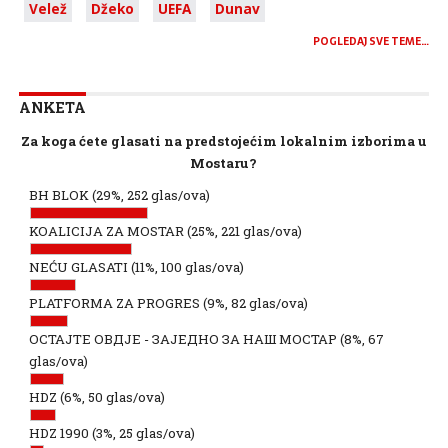
Velež
Džeko
UEFA
Dunav
POGLEDAJ SVE TEME…
ANKETA
Za koga ćete glasati na predstojećim lokalnim izborima u
Mostaru?
BH BLOK
(29%, 252 glas/ova)
KOALICIJA ZA MOSTAR
(25%, 221 glas/ova)
NEĆU GLASATI
(11%, 100 glas/ova)
PLATFORMA ZA PROGRES
(9%, 82 glas/ova)
ОСТАЈТЕ ОВДЈЕ - ЗАЈЕДНО ЗА НАШ МОСТАР
(8%, 67
glas/ova)
HDZ
(6%, 50 glas/ova)
HDZ 1990
(3%, 25 glas/ova)