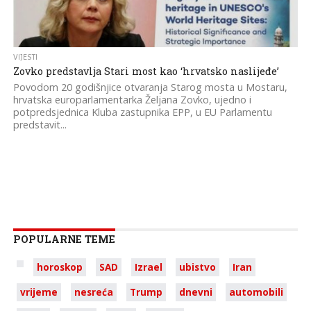
VIJESTI
Zovko predstavlja Stari most kao ‘hrvatsko naslijeđe’
Povodom 20 godišnjice otvaranja Starog mosta u Mostaru,
hrvatska europarlamentarka Željana Zovko, ujedno i
potpredsjednica Kluba zastupnika EPP, u EU Parlamentu
predstavit...
POPULARNE TEME
horoskop
SAD
Izrael
ubistvo
Iran
vrijeme
nesreća
Trump
dnevni
automobili