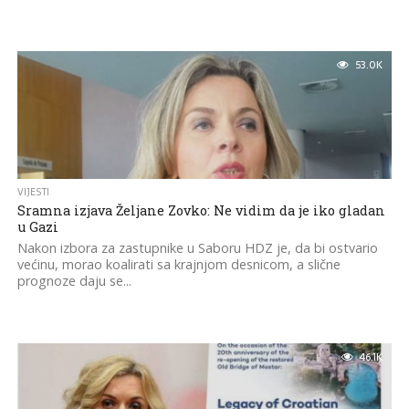
53.0K
VIJESTI
Sramna izjava Željane Zovko: Ne vidim da je iko gladan
u Gazi
Nakon izbora za zastupnike u Saboru HDZ je, da bi ostvario
većinu, morao koalirati sa krajnjom desnicom, a slične
prognoze daju se...
46.1K