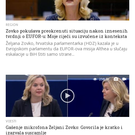
REGION
Zovko pokušava preokrenuti situaciju nakon iznesenih
tvrdnji o EUFOR-u: Moje riječi su izvučene iz konteksta
Željana Zovko, hrvatska parlamentarka (HDZ) kazala je u
Evropskom parlamentu da EUFOR-ova misija Althea u slučaju
eskalacije u BiH štiti samo strane...
238.9K
VIJESTI
Gašenje mikrofona Željani Zovko: Govorila je kratko i
izazvala susramlje