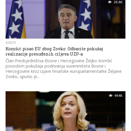
28.8K
VIJESTI
Komšić pisao EU zbog Zovko: Odbacite pokušaj
realizacije presuđenih ciljeva UZP-a
Član Predsjedništva Bosne i Hercegovine Željko Komšić
povodom pokušaja podrivanja suvereniteta Bosne i
Hercegovine kroz izjave hrvatske europarlamentarke Željane
Zovko, uputio je...
49.4K