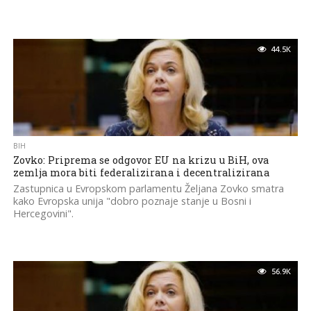
44.5K
BIH
Zovko: Priprema se odgovor EU na krizu u BiH, ova
zemlja mora biti federalizirana i decentralizirana
Zastupnica u Evropskom parlamentu Željana Zovko smatra
kako Evropska unija "dobro poznaje stanje u Bosni i
Hercegovini".
56.9K