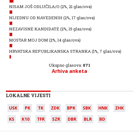
NISAM JOŠ ODLUČILA/O
(2%, 21 glas/ova)
NIJEDNU OD NAVEDENIH
(2%, 17 glas/ova)
NEZAVISNE KANDIDATE
(2%, 15 glas/ova)
MOSTAR MOJ DOM
(2%, 14 glas/ova)
HRVATSKA REPUBLIKANSKA STRANKA
(1%, 7 glas/ova)
Ukupno glasova:
871
Arhiva anketa
LOKALNE VIJESTI
USK
PK
TK
ZDK
BPK
SBK
HNK
ZHK
KS
K10
TFR
SZR
DBR
BLR
BD