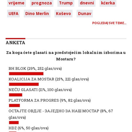
vrijeme
prognoza
Trump
dnevni
kćerka
UEFA
Dino Merlin
Koševo
Dunav
POGLEDAJ SVE TEME…
ANKETA
Za koga ćete glasati na predstojećim lokalnim izborima u
Mostaru?
BH BLOK
(29%, 252 glas/ova)
KOALICIJA ZA MOSTAR
(25%, 221 glas/ova)
NEĆU GLASATI
(11%, 100 glas/ova)
PLATFORMA ZA PROGRES
(9%, 82 glas/ova)
ОСТАЈТЕ ОВДЈЕ - ЗАЈЕДНО ЗА НАШ МОСТАР
(8%, 67
glas/ova)
HDZ
(6%, 50 glas/ova)