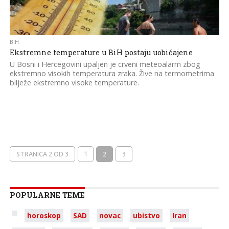
BIH
Ekstremne temperature u BiH postaju uobičajene
U Bosni i Hercegovini upaljen je crveni meteoalarm zbog
ekstremno visokih temperatura zraka. Žive na termometrima
bilježe ekstremno visoke temperature.
STRANICA 2 OD 3
1
2
3
POPULARNE TEME
horoskop
SAD
novac
ubistvo
Iran