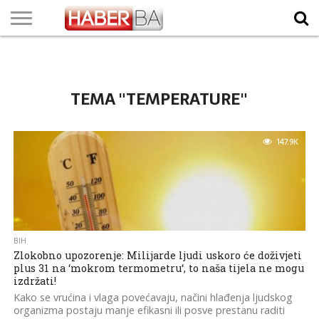
VIJESTI
BIZNIS
SPORT
SHOWBIZ
LIFESTYLE
SCI-
AUTO
ZANIMLJIVOSTI
FOTO
VIDEO
TV
VREMENSKA
STANJE NA
KURSNA
O
MARKETING
IMPRESSUM
KONTAKT
TECH
PROGRAM
PROGNOZA
PUTEVIMA
LISTA
NAMA
TEMA "TEMPERATURE"
147.9K
BIH
Zlokobno upozorenje: Milijarde ljudi uskoro će doživjeti
plus 31 na ‘mokrom termometru‘, to naša tijela ne mogu
izdržati!
Kako se vrućina i vlaga povećavaju, načini hlađenja ljudskog
organizma postaju manje efikasni ili posve prestanu raditi