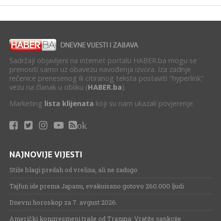
Sadržaji objavljeni na internet portalu HABER.ba mogu se
prenositi samo uz obavezu navođenja izvora. Iza zadnje
rečenice prenesenog ili citiranog teksta postaviti "hyperlink"
vezu na članak u obliku (
HABER.ba
).
Marketing
lista klijenata
koji su nam ukazali povjerenje.
ok
NAJNOVIJE VIJESTI
Stiže blagi predah od vrelina, ali ne zadugo
Tajfun ide prema Japanu, evakuisano gotovo 260.000 ljudi
Dnevni horoskop za 7. avgust 2026.
Američki kongresmeni traže od Trampa: Vratite sankcije