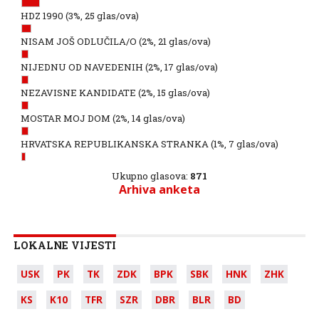
HDZ 1990
(3%, 25 glas/ova)
NISAM JOŠ ODLUČILA/O
(2%, 21 glas/ova)
NIJEDNU OD NAVEDENIH
(2%, 17 glas/ova)
NEZAVISNE KANDIDATE
(2%, 15 glas/ova)
MOSTAR MOJ DOM
(2%, 14 glas/ova)
HRVATSKA REPUBLIKANSKA STRANKA
(1%, 7 glas/ova)
Ukupno glasova:
871
Arhiva anketa
LOKALNE VIJESTI
USK
PK
TK
ZDK
BPK
SBK
HNK
ZHK
KS
K10
TFR
SZR
DBR
BLR
BD