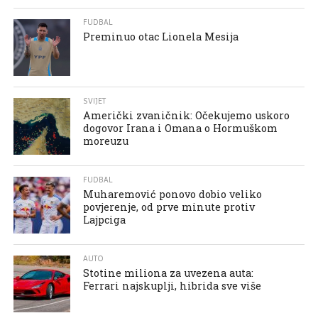
FUDBAL
Preminuo otac Lionela Mesija
SVIJET
Američki zvaničnik: Očekujemo uskoro
dogovor Irana i Omana o Hormuškom
moreuzu
FUDBAL
Muharemović ponovo dobio veliko
povjerenje, od prve minute protiv
Lajpciga
AUTO
Stotine miliona za uvezena auta:
Ferrari najskuplji, hibrida sve više