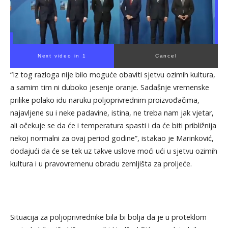
Next video in 1
Cancel
“Iz tog razloga nije bilo moguće obaviti sjetvu ozimih kultura,
a samim tim ni duboko jesenje oranje. Sadašnje vremenske
prilike polako idu naruku poljoprivrednim proizvođačima,
najavljene su i neke padavine, istina, ne treba nam jak vjetar,
ali očekuje se da će i temperatura spasti i da će biti približnija
nekoj normalni za ovaj period godine”, istakao je Marinković,
dodajući da će se tek uz takve uslove moći ući u sjetvu ozimih
kultura i u pravovremenu obradu zemljišta za proljeće.
Situacija za poljoprivrednike bila bi bolja da je u proteklom