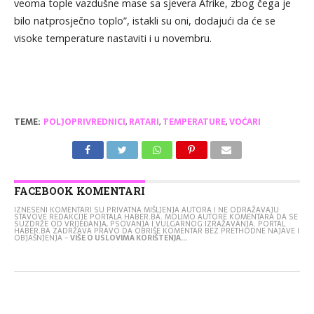
veoma tople vazdušne mase sa sjevera Afrike, zbog čega je
bilo natprosječno toplo”, istakli su oni, dodajući da će se
visoke temperature nastaviti i u novembru.
TEME:
POLJOPRIVREDNICI
,
RATARI
,
TEMPERATURE
,
VOĆARI
FACEBOOK KOMENTARI
IZNESENI KOMENTARI SU PRIVATNA MIŠLJENJA AUTORA I NE ODRAŽAVAJU
STAVOVE REDAKCIJE PORTALA HABER.BA. MOLIMO AUTORE KOMENTARA DA SE
SUZDRŽE OD VRIJEĐANJA, PSOVANJA I VULGARNOG IZRAŽAVANJA. PORTAL
HABER.BA ZADRŽAVA PRAVO DA OBRIŠE KOMENTAR BEZ PRETHODNE NAJAVE I
OBJAŠNJENJA -
VIŠE O USLOVIMA KORIŠTENJA...