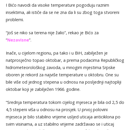
I Bićo navodi da visoke temperature pogoduju raznim
insektima, ali ističe da se ne zna da li su zbog toga stvoreni
problemi.
“Još se niko sa terena nije žalio”, rekao je Bićo za
“
Nezavisne
”.
Inače, u cijelom regionu, pa tako i u BiH, zabilježen je
natprosječno topao oktobar, a prema podacima Republičkog
hidrometeorološkog zavoda, u mnogim mjestima Srpske
oboren je rekord za najviše temperature u oktobru. One su
bile više od jednog stepena u odnosu na posljednji najtopliji
oktobar koji je zabilježen 1966. godine.
“Srednja temperatura tokom cijelog mjeseca je bila od 2,5 do
4,5 stepeni viša u odnosu na prosjek. U prvoj polovini
mjeseca je bilo stabilno vrijeme usljed uticaja anticiklona po
svim visinama, a uz stabilno vrijeme zadržavao se i uticaj