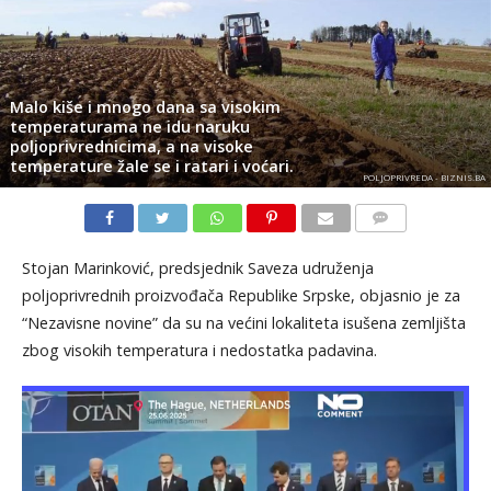
Malo kiše i mnogo dana sa visokim
temperaturama ne idu naruku
poljoprivrednicima, a na visoke
temperature žale se i ratari i voćari.
POLJOPRIVREDA - BIZNIS.BA
KOMENTARI
Stojan Marinković, predsjednik Saveza udruženja
poljoprivrednih proizvođača Republike Srpske, objasnio je za
“Nezavisne novine” da su na većini lokaliteta isušena zemljišta
zbog visokih temperatura i nedostatka padavina.