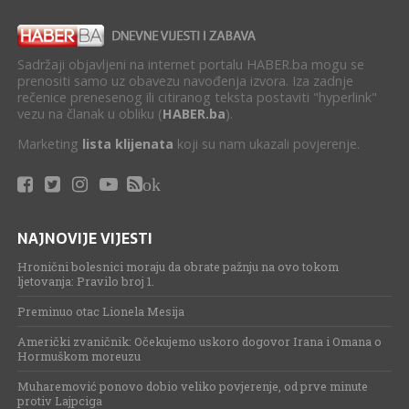
Sadržaji objavljeni na internet portalu HABER.ba mogu se
prenositi samo uz obavezu navođenja izvora. Iza zadnje
rečenice prenesenog ili citiranog teksta postaviti "hyperlink"
vezu na članak u obliku (
HABER.ba
).
Marketing
lista klijenata
koji su nam ukazali povjerenje.
ok
NAJNOVIJE VIJESTI
Hronični bolesnici moraju da obrate pažnju na ovo tokom
ljetovanja: Pravilo broj 1.
Preminuo otac Lionela Mesija
Američki zvaničnik: Očekujemo uskoro dogovor Irana i Omana o
Hormuškom moreuzu
Muharemović ponovo dobio veliko povjerenje, od prve minute
protiv Lajpciga