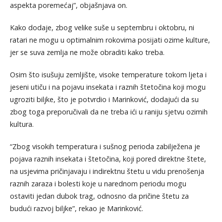
aspekta poremećaj”, objašnjava on.
Kako dodaje, zbog velike suše u septembru i oktobru, ni
ratari ne mogu u optimalnim rokovima posijati ozime kulture,
jer se suva zemlja ne može obraditi kako treba.
Osim što isušuju zemljište, visoke temperature tokom ljeta i
jeseni utiču i na pojavu insekata i raznih štetočina koji mogu
ugroziti biljke, što je potvrdio i Marinković, dodajući da su
zbog toga preporučivali da ne treba ići u raniju sjetvu ozimih
kultura.
“Zbog visokih temperatura i sušnog perioda zabilježena je
pojava raznih insekata i štetočina, koji pored direktne štete,
na usjevima pričinjavaju i indirektnu štetu u vidu prenošenja
raznih zaraza i bolesti koje u narednom periodu mogu
ostaviti jedan dubok trag, odnosno da pričine štetu za
budući razvoj biljke”, rekao je Marinković.