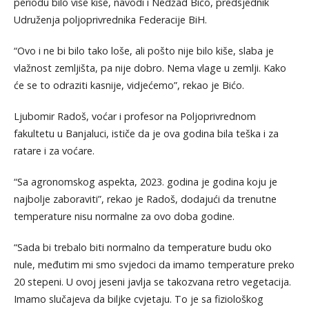
periodu bilo više kiše, navodi i Nedžad Bićo, predsjednik
Udruženja poljoprivrednika Federacije BiH.
“Ovo i ne bi bilo tako loše, ali pošto nije bilo kiše, slaba je
vlažnost zemljišta, pa nije dobro. Nema vlage u zemlji. Kako
će se to odraziti kasnije, vidjećemo”, rekao je Bićo.
Ljubomir Radoš, voćar i profesor na Poljoprivrednom
fakultetu u Banjaluci, ističe da je ova godina bila teška i za
ratare i za voćare.
“Sa agronomskog aspekta, 2023. godina je godina koju je
najbolje zaboraviti”, rekao je Radoš, dodajući da trenutne
temperature nisu normalne za ovo doba godine.
“Sada bi trebalo biti normalno da temperature budu oko
nule, međutim mi smo svjedoci da imamo temperature preko
20 stepeni. U ovoj jeseni javlja se takozvana retro vegetacija.
Imamo slučajeva da biljke cvjetaju. To je sa fiziološkog