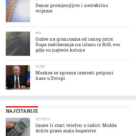
Danas promjenjljivo i nestabilno
vrijeme
BIH
Gužve na granicama od ranog jutra:
Duga zadržavanja na izlazu iz BiH, evo
gdje su najveće kolone
SVIJET
Moskva se sprema izazvati potpuni
haos u Evropi
NAJČITANIJE
SCI-TECH
Imate li stari telefon u ladici: Možda
držite pravo malo bogatstvo