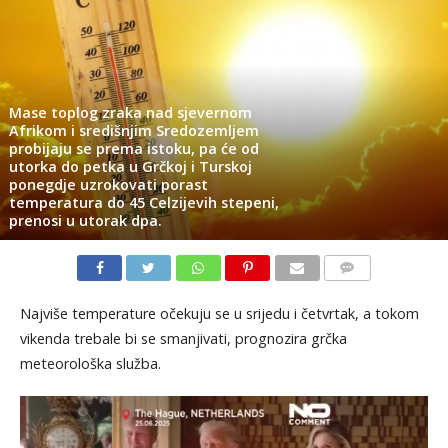
Mase toplog zraka nad sjevernom
Afrikom i središnjim Sredozemljem
probijaju se prema istoku, pa će od
utorka do petka u Grčkoj i Turskoj
ponegdje uzrokovati porast
temperatura do 45 Celzijevih stepeni,
prenosi u utorak dpa.
KOMENTARI
Najviše temperature očekuju se u srijedu i četvrtak, a tokom
vikenda trebale bi se smanjivati, prognozira grčka
meteorološka služba.