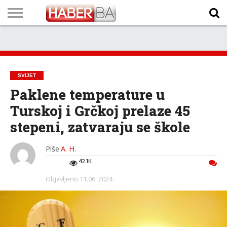
VIJESTI
BIZNIS
SPORT
SHOWBIZ
LIFESTYLE
SCI-
AUTO
ZANIMLJIVOSTI
FOTO
VIDEO
TV
VREMENSKA
STANJE NA
KURSNA
O
MARKETING
IMPRESSUM
KONTAKT
TECH
PROGRAM
PROGNOZA
PUTEVIMA
LISTA
NAMA
SVIJET
Paklene temperature u
Turskoj i Grčkoj prelaze 45
stepeni, zatvaraju se škole
Piše
A. H.
42.1K
Objavljeno
11.06. 2024.