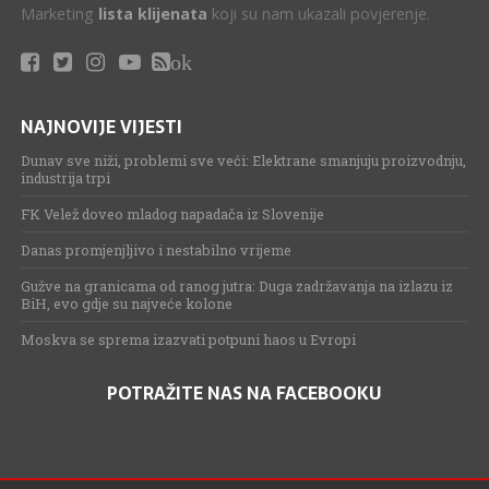
Marketing
lista klijenata
koji su nam ukazali povjerenje.
ok
NAJNOVIJE VIJESTI
Dunav sve niži, problemi sve veći: Elektrane smanjuju proizvodnju,
industrija trpi
FK Velež doveo mladog napadača iz Slovenije
Danas promjenjljivo i nestabilno vrijeme
Gužve na granicama od ranog jutra: Duga zadržavanja na izlazu iz
BiH, evo gdje su najveće kolone
Moskva se sprema izazvati potpuni haos u Evropi
POTRAŽITE NAS NA FACEBOOKU