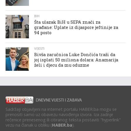
BIH
Šta ulazak BiH u SEPA znači za
građane: Uplate iz dijaspore jeftinije za
94 posto
VIJESTI
Bivša zaručnica Luke Dončića traži da
joj isplati 50 miliona dolara: Anamarija
želi i djecu da mu oduzme
Sadržaji objavljeni na internet portalu HABER.ba mogu se
prenositi samo uz obavezu navođenja izvora. Iza zadnje
rečenice prenesenog ili citiranog teksta postaviti "hyperlink"
vezu na članak u obliku (
HABER.ba
).