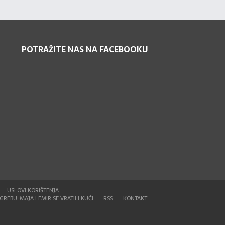
POTRAŽITE NAS NA FACEBOOKU
USLOVI KORIŠTENJA
REBU: MAJA I EMIR SE VRATILI KUĆI
RSS
KONTAKT