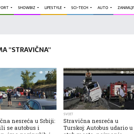
PORT
SHOWBIZ
LIFESTYLE
SCI-TECH
AUTO
ZANIMLJ
MA "STRAVIČNA"
51.0K
51.3K
SVIJET
čna nesreća u Srbiji:
Stravična nesreća u
li se autobus i
Turskoj: Autobus udario u