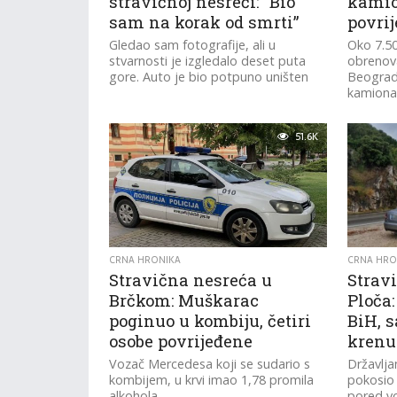
stravičnoj nesreći: “Bio
kamio
sam na korak od smrti”
povri
Gledao sam fotografije, ali u
Oko 7.5
stvarnosti je izgledalo deset puta
obrenov
gore. Auto je bio potpuno uništen
Beograd
kamiona 
za...
51.6K
CRNA HRONIKA
CRNA HRO
Stravična nesreća u
Strav
Brčkom: Muškarac
Ploča
poginuo u kombiju, četiri
BiH, 
osobe povrijeđene
krenu
Vozač Mercedesa koji se sudario s
Državlj
kombijem, u krvi imao 1,78 promila
pokosio 
alkohola
pored vo