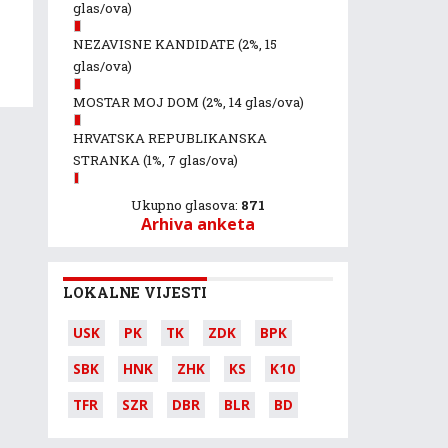
glas/ova)
NEZAVISNE KANDIDATE
(2%, 15
glas/ova)
MOSTAR MOJ DOM
(2%, 14 glas/ova)
HRVATSKA REPUBLIKANSKA
STRANKA
(1%, 7 glas/ova)
Ukupno glasova:
871
Arhiva anketa
LOKALNE VIJESTI
USK
PK
TK
ZDK
BPK
SBK
HNK
ZHK
KS
K10
TFR
SZR
DBR
BLR
BD