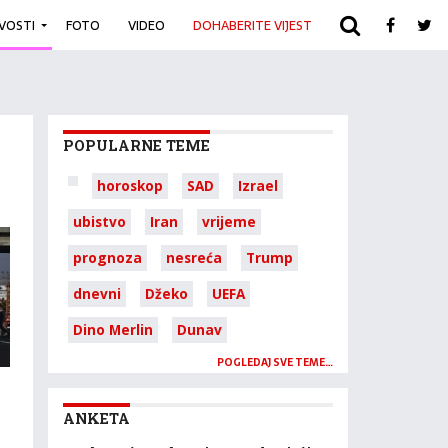
IVOSTI
FOTO
VIDEO
DOHABERITE VIJEST
ARHIVA
POPULARNE TEME
horoskop
SAD
Izrael
ubistvo
Iran
vrijeme
prognoza
nesreća
Trump
dnevni
Džeko
UEFA
Dino Merlin
Dunav
POGLEDAJ SVE TEME…
ANKETA