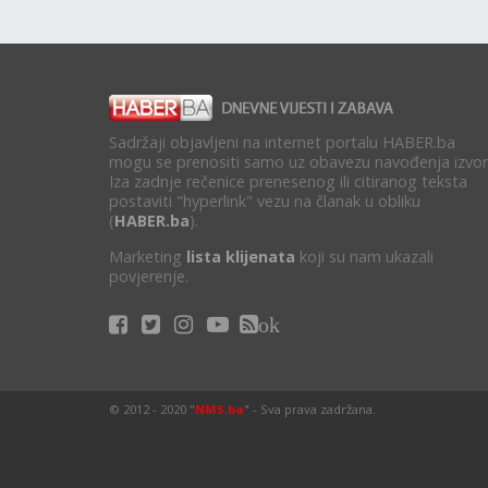
Sadržaji objavljeni na internet portalu HABER.ba
mogu se prenositi samo uz obavezu navođenja izvor
Iza zadnje rečenice prenesenog ili citiranog teksta
postaviti "hyperlink" vezu na članak u obliku
(
HABER.ba
).
Marketing
lista klijenata
koji su nam ukazali
povjerenje.
ok
© 2012 - 2020 "
NMS.ba
" - Sva prava zadržana.