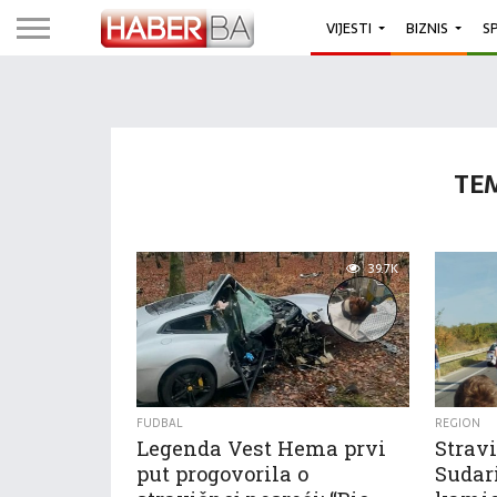
VIJESTI
BIZNIS
S
TE
39.7K
FUDBAL
REGION
Legenda Vest Hema prvi
Stravi
put progovorila o
Sudari