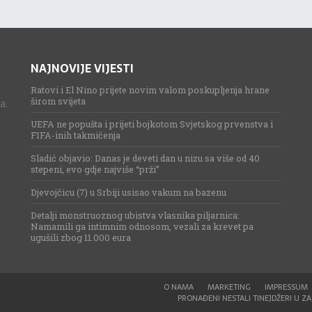
NAJNOVIJE VIJESTI
Ratovi i El Nino prijete novim valom poskupljenja hrane
širom svijeta
a.
UEFA ne popušta i prijeti bojkotom Svjetskog prvenstva i
FIFA-inih takmičenja
Sladić objavio: Danas je deveti dan u nizu sa više od 40
stepeni, evo gdje najviše “prži”
Djevojčicu (7) u Srbiji usisao vakum na bazenu
Detalji monstruoznog ubistva vlasnika piljarnica:
Namamili ga intimnim odnosom, vezali za krevet pa
ugušili zbog 11.000 eura
O NAMA
MARKETING
IMPRESSUM
PRONAĐENI NESTALI TINEJDŽERI U ZAG