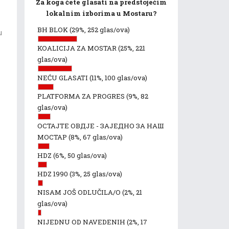
Za koga ćete glasati na predstojećim
lokalnim izborima u Mostaru?
BH BLOK
(29%, 252 glas/ova)
u
KOALICIJA ZA MOSTAR
(25%, 221
glas/ova)
NEĆU GLASATI
(11%, 100 glas/ova)
PLATFORMA ZA PROGRES
(9%, 82
glas/ova)
ОСТАЈТЕ ОВДЈЕ - ЗАЈЕДНО ЗА НАШ
МОСТАР
(8%, 67 glas/ova)
HDZ
(6%, 50 glas/ova)
HDZ 1990
(3%, 25 glas/ova)
NISAM JOŠ ODLUČILA/O
(2%, 21
glas/ova)
NIJEDNU OD NAVEDENIH
(2%, 17