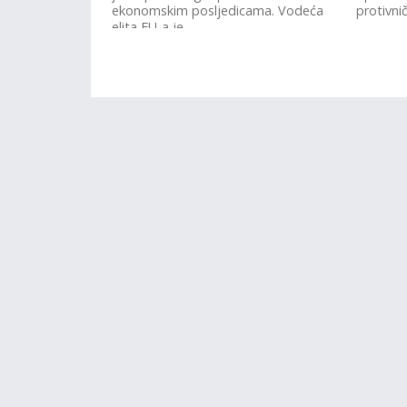
ekonomskim posljedicama. Vodeća
protivni
elita EU-a je...