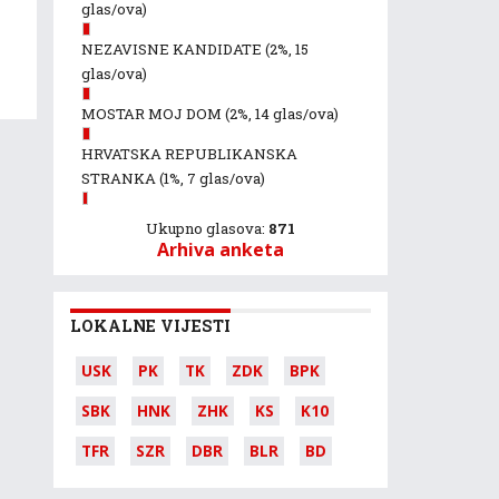
glas/ova)
NEZAVISNE KANDIDATE
(2%, 15
glas/ova)
MOSTAR MOJ DOM
(2%, 14 glas/ova)
HRVATSKA REPUBLIKANSKA
STRANKA
(1%, 7 glas/ova)
Ukupno glasova:
871
Arhiva anketa
LOKALNE VIJESTI
USK
PK
TK
ZDK
BPK
SBK
HNK
ZHK
KS
K10
TFR
SZR
DBR
BLR
BD