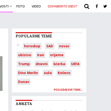
IVOSTI
FOTO
VIDEO
DOHABERITE VIJEST
ARHIVA
POPULARNE TEME
horoskop
SAD
novac
ubistvo
Iran
vrijeme
Trump
dnevni
kćerka
UEFA
Dino Merlin
suša
Koševo
Dunav
POGLEDAJ SVE TEME…
ANKETA