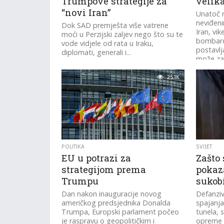
Trumpove strategije za
velik
“novi Iran”
Unatoč 
neviđeni
Dok SAD premješta više vatrene
Iran, vi
moći u Perzijski zaljev nego što su te
bombard
vode vidjele od rata u Iraku,
postavlj
diplomati, generali i...
može zavr
25.1K
POLITIKA
SVIJET
EU u potrazi za
Zašto
strategijom prema
pokaz
Trumpu
sukob
Dan nakon inauguracije novog
Defanziv
američkog predsjednika Donalda
spajanja
Trumpa, Europski parlament počeo
tunela, 
je raspravu o geopolitičkim i
opreme k