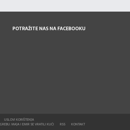
POTRAŽITE NAS NA FACEBOOKU
USLOVI KORIŠTENJA
REBU: MAJA I EMIR SE VRATILI KUĆI
RSS
KONTAKT