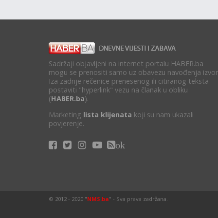
Sadržaji objavljeni na internet portalu HABER.ba
mogu se prenositi samo uz obavezu navođenja izvor
Iza zadnje rečenice prenesenog ili citiranog teksta
postaviti "hyperlink" vezu na članak u obliku
(
HABER.ba
).
Marketing
lista klijenata
koji su nam ukazali
povjerenje.
ok
© 2012 - 2020 "
NMS.ba
" - Sva prava zadržana.