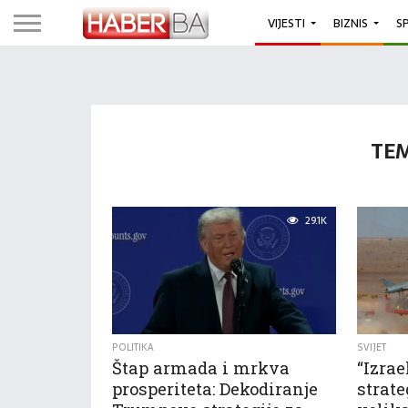
VIJESTI
BIZNIS
S
TEM
29.1K
POLITIKA
SVIJET
Štap armada i mrkva
“Izra
prosperiteta: Dekodiranje
strate