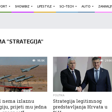
PORT
SHOWBIZ
LIFESTYLE
SCI-TECH
AUTO
ZANIMLJ
A "STRATEGIJA"
98.8K
29.8K
POLITIKA
el nema izlaznu
Strategija legitimnog
giju, prijeti mu jedna
predstavljanja Hrvata u