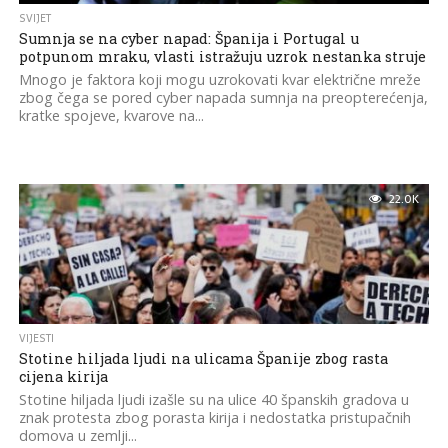
SVIJET
Sumnja se na cyber napad: Španija i Portugal u
potpunom mraku, vlasti istražuju uzrok nestanka struje
Mnogo je faktora koji mogu uzrokovati kvar električne mreže
zbog čega se pored cyber napada sumnja na preopterećenja,
kratke spojeve, kvarove na...
22.0K
VIJESTI
Stotine hiljada ljudi na ulicama Španije zbog rasta
cijena kirija
Stotine hiljada ljudi izašle su na ulice 40 španskih gradova u
znak protesta zbog porasta kirija i nedostatka pristupačnih
domova u zemlji...