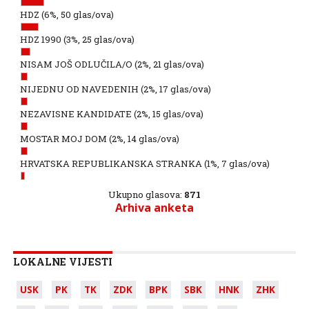
HDZ
(6%, 50 glas/ova)
HDZ 1990
(3%, 25 glas/ova)
NISAM JOŠ ODLUČILA/O
(2%, 21 glas/ova)
NIJEDNU OD NAVEDENIH
(2%, 17 glas/ova)
NEZAVISNE KANDIDATE
(2%, 15 glas/ova)
MOSTAR MOJ DOM
(2%, 14 glas/ova)
HRVATSKA REPUBLIKANSKA STRANKA
(1%, 7 glas/ova)
Ukupno glasova:
871
Arhiva anketa
LOKALNE VIJESTI
USK
PK
TK
ZDK
BPK
SBK
HNK
ZHK