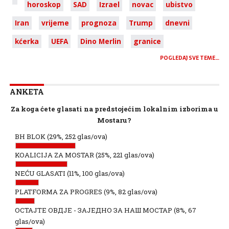
horoskop
SAD
Izrael
novac
ubistvo
Iran
vrijeme
prognoza
Trump
dnevni
kćerka
UEFA
Dino Merlin
granice
POGLEDAJ SVE TEME…
ANKETA
Za koga ćete glasati na predstojećim lokalnim izborima u
Mostaru?
BH BLOK
(29%, 252 glas/ova)
KOALICIJA ZA MOSTAR
(25%, 221 glas/ova)
NEĆU GLASATI
(11%, 100 glas/ova)
PLATFORMA ZA PROGRES
(9%, 82 glas/ova)
ОСТАЈТЕ ОВДЈЕ - ЗАЈЕДНО ЗА НАШ МОСТАР
(8%, 67
glas/ova)