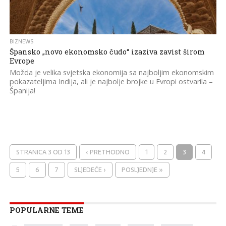
BIZNEWS
Špansko „novo ekonomsko čudo“ izaziva zavist širom
Evrope
Možda је velika svјetska ekonomija sa najboljim ekonomskim
pokazateljima Indija, ali је najbolje broјke u Evropi ostvarila –
Španija!
STRANICA 3 OD 13
‹ PRETHODNO
1
2
3
4
5
6
7
SLJEDEĆE ›
POSLJEDNJE »
POPULARNE TEME