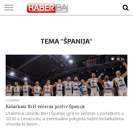
VIJESTI
BIZNIS
SPORT
SHOWBIZ
LIFESTYLE
SCI-
AUTO
ZANIMLJIVOSTI
FOTO
VIDEO
TV
VREMENSKA
STANJE NA
KURSNA
O
MARKETING
IMPRESSUM
KONTAKT
TECH
PROGRAM
PROGNOZA
PUTEVIMA
LISTA
NAMA
TEMA "ŠPANIJA"
41.3K
KOŠARKA
Košarkaši BiH večeras protiv Španije
Utakmica između BiH i Španije igra se večeras s početkom u
20:30 u Limassolu, a eventualna pobjeda našim košarkašima
otvorila bi širom...