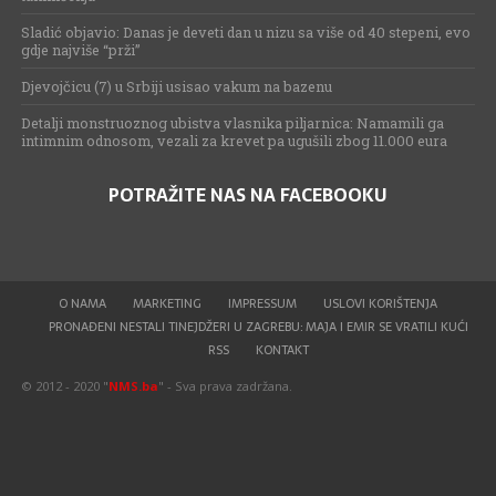
Sladić objavio: Danas je deveti dan u nizu sa više od 40 stepeni, evo
gdje najviše “prži”
Djevojčicu (7) u Srbiji usisao vakum na bazenu
Detalji monstruoznog ubistva vlasnika piljarnica: Namamili ga
intimnim odnosom, vezali za krevet pa ugušili zbog 11.000 eura
POTRAŽITE NAS NA FACEBOOKU
O NAMA
MARKETING
IMPRESSUM
USLOVI KORIŠTENJA
PRONAĐENI NESTALI TINEJDŽERI U ZAGREBU: MAJA I EMIR SE VRATILI KUĆI
RSS
KONTAKT
© 2012 - 2020 "
NMS.ba
" - Sva prava zadržana.