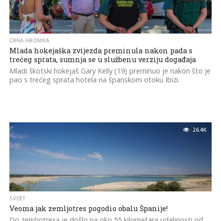
CRNA HRONIKA
Mlada hokejaška zvijezda preminula nakon pada s
trećeg sprata, sumnja se u službenu verziju događaja
Mladi škotski hokejaš Gary Kelly (19) preminuo je nakon što je
pao s trećeg sprata hotela na španskom otoku Ibizi.
26.4K
SVIJET
Veoma jak zemljotres pogodio obalu Španije!
Do zemljotresa je došlo na oko 55 kilometara udaljnosti od