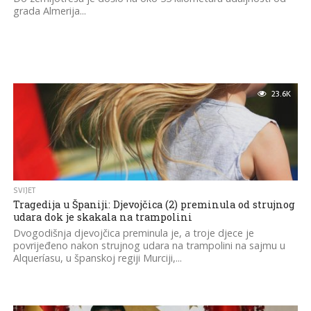
grada Almerija...
23.6K
SVIJET
Tragedija u Španiji: Djevojčica (2) preminula od strujnog
udara dok je skakala na trampolini
Dvogodišnja djevojčica preminula je, a troje djece je
povrijeđeno nakon strujnog udara na trampolini na sajmu u
Alqueríasu, u španskoj regiji Murciji,...