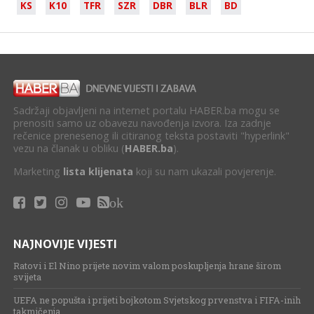
KS
K10
TFR
SZR
DBR
BLR
BD
Sadržaji objavljeni na internet portalu HABER.ba mogu se
prenositi samo uz obavezu navođenja izvora. Iza zadnje
rečenice prenesenog ili citiranog teksta postaviti "hyperlink"
vezu na članak u obliku (
HABER.ba
).
Marketing
lista klijenata
koji su nam ukazali povjerenje.
ok
NAJNOVIJE VIJESTI
Ratovi i El Nino prijete novim valom poskupljenja hrane širom
svijeta
UEFA ne popušta i prijeti bojkotom Svjetskog prvenstva i FIFA-inih
takmičenja