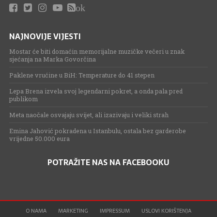
ok
NAJNOVIJE VIJESTI
Mostar će biti domaćin memorijalne muzičke večeri u znak
sjećanja na Marka Govorčina
Paklene vrućine u BiH: Temperature do 41 stepen
Lepa Brena izvela svoj legendarni pokret, a onda pala pred
publikom
Meta naočale osvajaju svijet, ali izazivaju i veliki strah
Emina Jahović pokradena u Istanbulu, ostala bez garderobe
vrijedne 50.000 eura
POTRAŽITE NAS NA FACEBOOKU
O NAMA
MARKETING
IMPRESSUM
USLOVI KORIŠTENJA