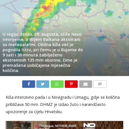
U regiju danas, 29. augusta, stiže novo
nevrijeme, a diljem Balkana aktivirani
su meteoalarmi. Obilna kiša već je
pogodila Istru, pri čemu je u Bujama do
9 sati i 30 minuta zabilježeno
ekstremnih 135 mm oborine, čime je
premašena uobičajena mjesečna
količina.
KOMENTARI
Kiša intenzivno pada i u Novigradu i Umagu, gdje se količina
približava 50 mm. DHMZ je izdao žuto i narandžasto
upozorenje za cijelu Hrvatsku.