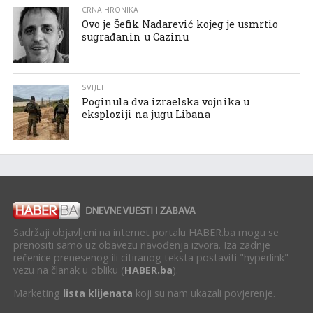
CRNA HRONIKA
Ovo je Šefik Nadarević kojeg je usmrtio
sugrađanin u Cazinu
SVIJET
Poginula dva izraelska vojnika u
eksploziji na jugu Libana
Sadržaji objavljeni na internet portalu HABER.ba mogu se
prenositi samo uz obavezu navođenja izvora. Iza zadnje
rečenice prenesenog ili citiranog teksta postaviti "hyperlink"
vezu na članak u obliku (
HABER.ba
).
Marketing
lista klijenata
koji su nam ukazali povjerenje.