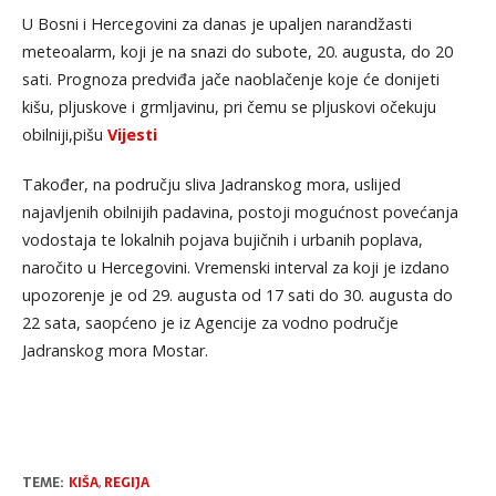
U Bosni i Hercegovini za danas je upaljen narandžasti
meteoalarm, koji je na snazi do subote, 20. augusta, do 20
sati. Prognoza predviđa jače naoblačenje koje će donijeti
kišu, pljuskove i grmljavinu, pri čemu se pljuskovi očekuju
obilniji,pišu
Vijesti
Također, na području sliva Jadranskog mora, uslijed
najavljenih obilnijih padavina, postoji mogućnost povećanja
vodostaja te lokalnih pojava bujičnih i urbanih poplava,
naročito u Hercegovini. Vremenski interval za koji je izdano
upozorenje je od 29. augusta od 17 sati do 30. augusta do
22 sata, saopćeno je iz Agencije za vodno područje
Jadranskog mora Mostar.
TEME:
KIŠA
,
REGIJA