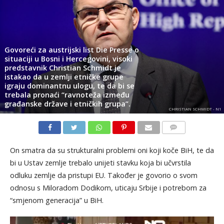
Govoreći za austrijski list Die Presse o
situaciji u Bosni i Hercegovini, visoki
predstavnik Christian Schmidt je
istakao da u zemlji etničke grupe
igraju dominantnu ulogu, te da bi se
trebala pronaći “ravnoteža između
građanske države i etničkih grupa”.
CHRISTIAN SCHMIDT - N1
KOMENTARI
On smatra da su strukturalni problemi oni koji koče BiH, te da
bi u Ustav zemlje trebalo unijeti stavku koja bi učvrstila
odluku zemlje da pristupi EU. Također je govorio o svom
odnosu s Miloradom Dodikom, uticaju Srbije i potrebom za
“smjenom generacija” u BiH.