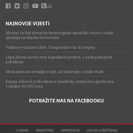
ok
NAJNOVIJE VIJESTI
Mostar će biti domaćin memorijalne muzičke večeri u znak
sjećanja na Marka Govorčina
Paklene vrućine u BiH: Temperature do 41 stepen
Lepa Brena izvela svoj legendarni pokret, a onda pala pred
publikom
Meta naočale osvajaju svijet, ali izazivaju i veliki strah
Emina Jahović pokradena u Istanbulu, ostala bez garderobe
vrijedne 50.000 eura
POTRAŽITE NAS NA FACEBOOKU
O NAMA
MARKETING
IMPRESSUM
USLOVI KORIŠTENJA