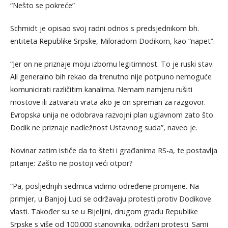
“Nešto se pokreće”
Schmidt je opisao svoj radni odnos s predsjednikom bh.
entiteta Republike Srpske, Miloradom Dodikom, kao “napet”.
“Jer on ne priznaje moju izbornu legitimnost. To je ruski stav.
Ali generalno bih rekao da trenutno nije potpuno nemoguće
komunicirati različitim kanalima. Nemam namjeru rušiti
mostove ili zatvarati vrata ako je on spreman za razgovor.
Evropska unija ne odobrava razvojni plan uglavnom zato što
Dodik ne priznaje nadležnost Ustavnog suda”, naveo je.
Novinar zatim ističe da to šteti i građanima RS-a, te postavlja
pitanje: Zašto ne postoji veći otpor?
“Pa, posljednjih sedmica vidimo određene promjene. Na
primjer, u Banjoj Luci se održavaju protesti protiv Dodikove
vlasti. Također su se u Bijeljini, drugom gradu Republike
Srpske s više od 100.000 stanovnika, održani protesti. Sami