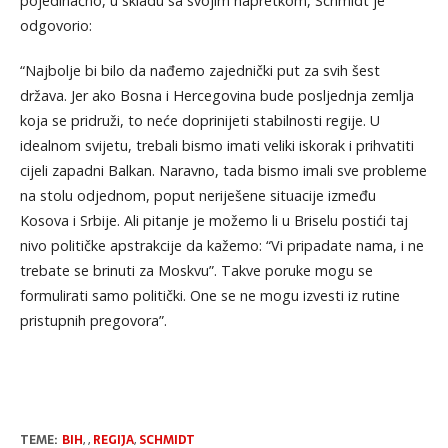
pojedinačno, u skladu sa svojim napretkom, Schmidt je
odgovorio:
“Najbolje bi bilo da nađemo zajednički put za svih šest
država. Jer ako Bosna i Hercegovina bude posljednja zemlja
koja se pridruži, to neće doprinijeti stabilnosti regije. U
idealnom svijetu, trebali bismo imati veliki iskorak i prihvatiti
cijeli zapadni Balkan. Naravno, tada bismo imali sve probleme
na stolu odjednom, poput neriješene situacije između
Kosova i Srbije. Ali pitanje je možemo li u Briselu postići taj
nivo političke apstrakcije da kažemo: “Vi pripadate nama, i ne
trebate se brinuti za Moskvu”. Takve poruke mogu se
formulirati samo politički. One se ne mogu izvesti iz rutine
pristupnih pregovora”.
TEME:
BIH
,
,
REGIJA
,
SCHMIDT