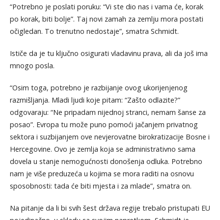
“Potrebno je poslati poruku: “Vi ste dio nas i vama će, korak
po korak, biti bolje”. Taj novi zamah za zemlju mora postati
očigledan. To trenutno nedostaje”, smatra Schmidt.
Ističe da je tu ključno osigurati vladavinu prava, ali da još ima
mnogo posla.
“Osim toga, potrebno je razbijanje ovog ukorijenjenog
razmišljanja. Mladi ljudi koje pitam: “Zašto odlazite?”
odgovaraju: “Ne pripadam nijednoj stranci, nemam šanse za
posao”. Evropa tu može puno pomoći jačanjem privatnog
sektora i suzbijanjem ove nevjerovatne birokratizacije Bosne i
Hercegovine. Ovo je zemlja koja se administrativno sama
dovela u stanje nemogućnosti donošenja odluka. Potrebno
nam je više preduzeća u kojima se mora raditi na osnovu
sposobnosti: tada će biti mjesta i za mlade”, smatra on.
Na pitanje da li bi svih šest država regije trebalo pristupati EU