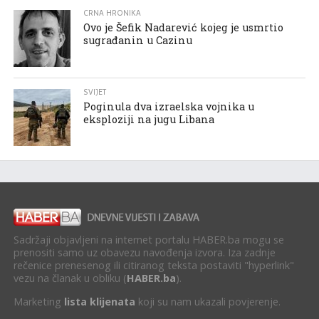
CRNA HRONIKA
Ovo je Šefik Nadarević kojeg je usmrtio
sugrađanin u Cazinu
SVIJET
Poginula dva izraelska vojnika u
eksploziji na jugu Libana
Sadržaji objavljeni na internet portalu HABER.ba mogu se
prenositi samo uz obavezu navođenja izvora. Iza zadnje
rečenice prenesenog ili citiranog teksta postaviti "hyperlink"
vezu na članak u obliku (
HABER.ba
).
Marketing
lista klijenata
koji su nam ukazali povjerenje.