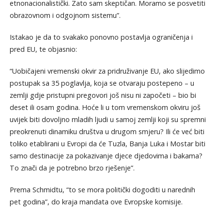
etnonacionalistički. Zato sam skeptičan. Moramo se posvetiti
obrazovnom i odgojnom sistemu”.
Istakao je da to svakako ponovno postavlja ograničenja i
pred EU, te objasnio:
“Uobičajeni vremenski okvir za pridruživanje EU, ako slijedimo
postupak sa 35 poglavlja, koja se otvaraju postepeno – u
zemlji gdje pristupni pregovori još nisu ni započeti – bio bi
deset ili osam godina. Hoće li u tom vremenskom okviru još
uvijek biti dovoljno mladih ljudi u samoj zemlji koji su spremni
preokrenuti dinamiku društva u drugom smjeru? Ili će već biti
toliko etablirani u Evropi da će Tuzla, Banja Luka i Mostar biti
samo destinacije za pokazivanje djece djedovima i bakama?
To znači da je potrebno brzo rješenje”.
Prema Schmidtu, “to se mora politički dogoditi u narednih
pet godina”, do kraja mandata ove Evropske komisije.