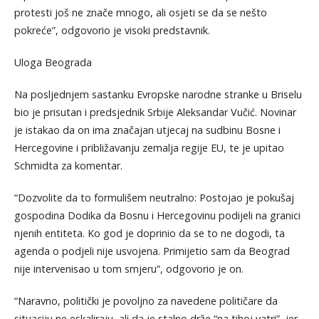
protesti još ne znače mnogo, ali osjeti se da se nešto
pokreće”, odgovorio je visoki predstavnik.
Uloga Beograda
Na posljednjem sastanku Evropske narodne stranke u Briselu
bio je prisutan i predsjednik Srbije Aleksandar Vučić. Novinar
je istakao da on ima značajan utjecaj na sudbinu Bosne i
Hercegovine i približavanju zemalja regije EU, te je upitao
Schmidta za komentar.
“Dozvolite da to formulišem neutralno: Postojao je pokušaj
gospodina Dodika da Bosnu i Hercegovinu podijeli na granici
njenih entiteta. Ko god je doprinio da se to ne dogodi, ta
agenda o podjeli nije usvojena. Primijetio sam da Beograd
nije intervenisao u tom smjeru”, odgovorio je on.
“Naravno, politički je povoljno za navedene političare da
situaciju ne eskaliraju, ali da je stalno drže “na tihoj vatri”, jer