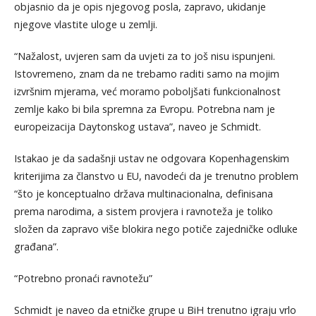
objasnio da je opis njegovog posla, zapravo, ukidanje
njegove vlastite uloge u zemlji.
“Nažalost, uvjeren sam da uvjeti za to još nisu ispunjeni.
Istovremeno, znam da ne trebamo raditi samo na mojim
izvršnim mjerama, već moramo poboljšati funkcionalnost
zemlje kako bi bila spremna za Evropu. Potrebna nam je
europeizacija Daytonskog ustava”, naveo je Schmidt.
Istakao je da sadašnji ustav ne odgovara Kopenhagenskim
kriterijima za članstvo u EU, navodeći da je trenutno problem
“što je konceptualno država multinacionalna, definisana
prema narodima, a sistem provjera i ravnoteža je toliko
složen da zapravo više blokira nego potiče zajedničke odluke
građana”.
“Potrebno pronaći ravnotežu”
Schmidt je naveo da etničke grupe u BiH trenutno igraju vrlo