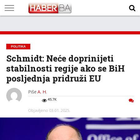
VIJESTI
BIZNIS
SPORT
SHOWBIZ
LIFESTYLE
SCI-
AUTO
ZANIMLJIVOSTI
FOTO
VIDEO
TV
VREMENSKA
STANJE NA
KURSNA
O
MARKETING
IMPRESSUM
KONTAKT
TECH
PROGRAM
PROGNOZA
PUTEVIMA
LISTA
NAMA
POLITIKA
Schmidt: Neće doprinijeti
stabilnosti regije ako se BiH
posljednja pridruži EU
Piše
A. H.
45.7K
Objavljeno
03.01. 2025.