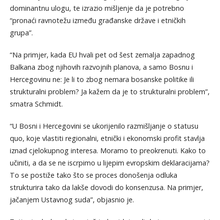
dominantnu ulogu, te izrazio mišljenje da je potrebno
“pronaći ravnotežu između građanske države i etničkih
grupa”.
“Na primjer, kada EU hvali pet od šest zemalja zapadnog
Balkana zbog njihovih razvojnih planova, a samo Bosnu i
Hercegovinu ne: Je li to zbog nemara bosanske politike ili
strukturalni problem? Ja kažem da je to strukturalni problem”,
smatra Schmidt.
“U Bosni i Hercegovini se ukorijenilo razmišljanje o statusu
quo, koje vlastiti regionalni, etnički i ekonomski profit stavlja
iznad cjelokupnog interesa. Moramo to preokrenuti. Kako to
učiniti, a da se ne iscrpimo u lijepim evropskim deklaracijama?
To se postiže tako što se proces donošenja odluka
strukturira tako da lakše dovodi do konsenzusa. Na primjer,
jačanjem Ustavnog suda”, objasnio je.