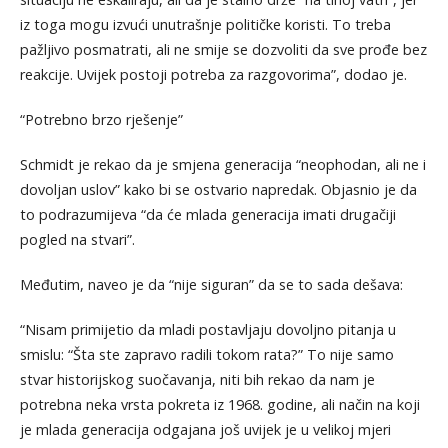
iz toga mogu izvući unutrašnje političke koristi. To treba
pažljivo posmatrati, ali ne smije se dozvoliti da sve prođe bez
reakcije. Uvijek postoji potreba za razgovorima”, dodao je.
“Potrebno brzo rješenje”
Schmidt je rekao da je smjena generacija “neophodan, ali ne i
dovoljan uslov” kako bi se ostvario napredak. Objasnio je da
to podrazumijeva “da će mlada generacija imati drugačiji
pogled na stvari”.
Međutim, naveo je da “nije siguran” da se to sada dešava:
“Nisam primijetio da mladi postavljaju dovoljno pitanja u
smislu: “Šta ste zapravo radili tokom rata?” To nije samo
stvar historijskog suočavanja, niti bih rekao da nam je
potrebna neka vrsta pokreta iz 1968. godine, ali način na koji
je mlada generacija odgajana još uvijek je u velikoj mjeri