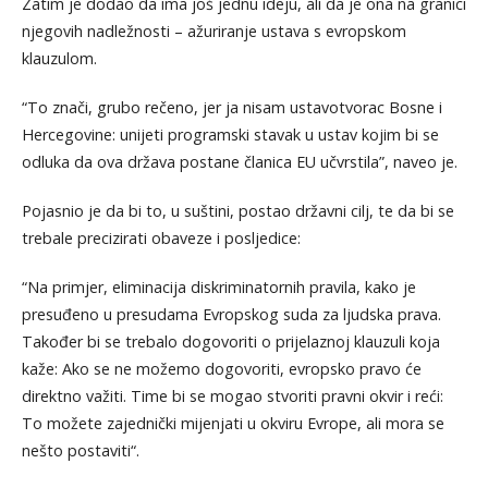
Zatim je dodao da ima još jednu ideju, ali da je ona na granici
njegovih nadležnosti – ažuriranje ustava s evropskom
klauzulom.
“To znači, grubo rečeno, jer ja nisam ustavotvorac Bosne i
Hercegovine: unijeti programski stavak u ustav kojim bi se
odluka da ova država postane članica EU učvrstila”, naveo je.
Pojasnio je da bi to, u suštini, postao državni cilj, te da bi se
trebale precizirati obaveze i posljedice:
“Na primjer, eliminacija diskriminatornih pravila, kako je
presuđeno u presudama Evropskog suda za ljudska prava.
Također bi se trebalo dogovoriti o prijelaznoj klauzuli koja
kaže: Ako se ne možemo dogovoriti, evropsko pravo će
direktno važiti. Time bi se mogao stvoriti pravni okvir i reći:
To možete zajednički mijenjati u okviru Evrope, ali mora se
nešto postaviti“.