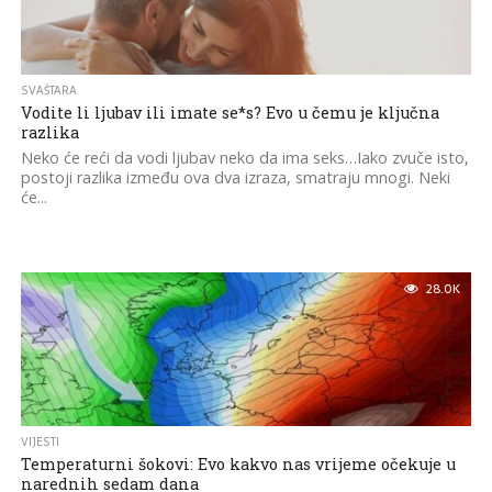
SVAŠTARA
Vodite li ljubav ili imate se*s? Evo u čemu je ključna
razlika
Neko će reći da vodi ljubav neko da ima seks…Iako zvuče isto,
postoji razlika između ova dva izraza, smatraju mnogi. Neki
će...
28.0K
VIJESTI
Temperaturni šokovi: Evo kakvo nas vrijeme očekuje u
narednih sedam dana