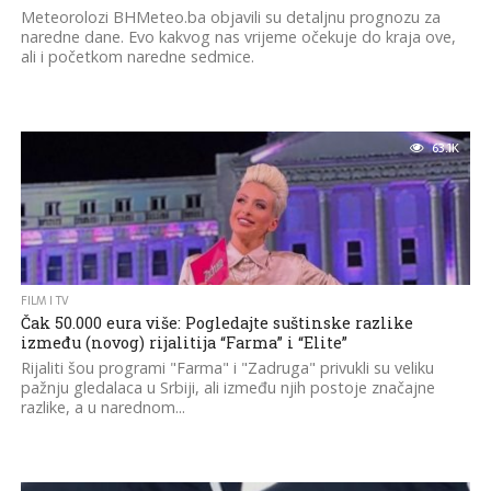
Meteorolozi BHMeteo.ba objavili su detaljnu prognozu za
naredne dane. Evo kakvog nas vrijeme očekuje do kraja ove,
ali i početkom naredne sedmice.
63.1K
FILM I TV
Čak 50.000 eura više: Pogledajte suštinske razlike
između (novog) rijalitija “Farma” i “Elite”
Rijaliti šou programi "Farma" i "Zadruga" privukli su veliku
pažnju gledalaca u Srbiji, ali između njih postoje značajne
razlike, a u narednom...