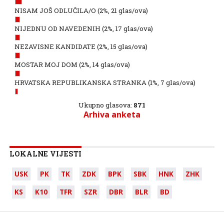
NISAM JOŠ ODLUČILA/O
(2%, 21 glas/ova)
NIJEDNU OD NAVEDENIH
(2%, 17 glas/ova)
NEZAVISNE KANDIDATE
(2%, 15 glas/ova)
MOSTAR MOJ DOM
(2%, 14 glas/ova)
HRVATSKA REPUBLIKANSKA STRANKA
(1%, 7 glas/ova)
Ukupno glasova:
871
Arhiva anketa
LOKALNE VIJESTI
USK
PK
TK
ZDK
BPK
SBK
HNK
ZHK
KS
K10
TFR
SZR
DBR
BLR
BD