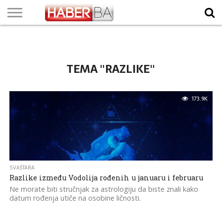
VIJESTI
BIZNIS
SPORT
SHOWBIZ
LIFESTYLE
SCI-
AUTO
ZANIMLJIVOSTI
FOTO
VIDEO
TV
VREMENSKA
STANJE NA
KURSNA
O
MARKETING
IMPRESSUM
KONTAKT
TECH
PROGRAM
PROGNOZA
PUTEVIMA
LISTA
NAMA
TEMA "RAZLIKE"
173.9K
SVAŠTARA
Razlike između Vodolija rođenih u januaru i februaru
Ne morate biti stručnjak za astrologiju da biste znali kako
datum rođenja utiče na osobine ličnosti.