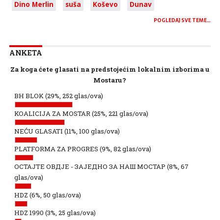
Dino Merlin
suša
Koševo
Dunav
POGLEDAJ SVE TEME…
ANKETA
Za koga ćete glasati na predstojećim lokalnim izborima u
Mostaru?
BH BLOK
(29%, 252 glas/ova)
KOALICIJA ZA MOSTAR
(25%, 221 glas/ova)
NEĆU GLASATI
(11%, 100 glas/ova)
PLATFORMA ZA PROGRES
(9%, 82 glas/ova)
ОСТАЈТЕ ОВДЈЕ - ЗАЈЕДНО ЗА НАШ МОСТАР
(8%, 67
glas/ova)
HDZ
(6%, 50 glas/ova)
HDZ 1990
(3%, 25 glas/ova)