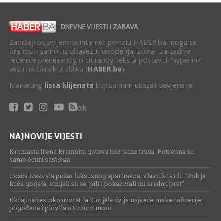
Sadržaji objavljeni na internet portalu HABER.ba mogu se
prenositi samo uz obavezu navođenja izvora. Iza zadnje
rečenice prenesenog ili citiranog teksta postaviti "hyperlink"
vezu na članak u obliku (
HABER.ba
).
Marketing
lista klijenata
koji su nam ukazali povjerenje.
ok
NAJNOVIJE VIJESTI
Kremasta lijena krempita gotova bez puno truda: Potrebna su
samo četiri sastojka
Gošća izazvala požar luksuznog apartmana, vlasnik tvrdi: “Dok je
kuća gorjela, smijali su se, pili i pokazivali mi srednji prst”
Ukrajina žestoko uzvratila: Gorjele dvije najveće ruske rafinerije,
pogođena i plovila u Crnom moru