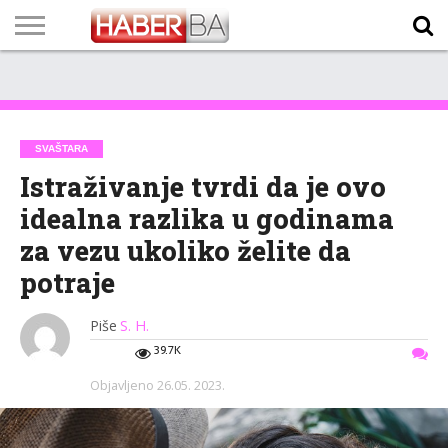
VIJESTI
BIZNIS
SPORT
SHOWBIZ
LIFESTYLE
SCI-
AUTO
ZANIMLJIVOSTI
FOTO
VIDEO
TV
VREMENSKA
STANJE NA
KURSNA
O
MARKETING
IMPRESSUM
KONTAKT
TECH
PROGRAM
PROGNOZA
PUTEVIMA
LISTA
NAMA
SVAŠTARA
Istraživanje tvrdi da je ovo
idealna razlika u godinama
za vezu ukoliko želite da
potraje
Piše
S. H.
39.7K
Objavljeno
26.05. 2023.