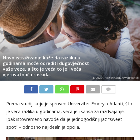
Novo istraživanje kaže da razlika u
godinama može odrediti dugovječnost
vaše veze, a što je veća to je i veća
vjerovatnoća raskida.
LJUBAV - PIXABAY.COM/OWERPOWER
KOMENTARI
Prema studiji koju je sproveo Univerzitet Emory u Atlanti, što
je veća razlika u godinama, veća je i šansa za razdvajanje.
Ipak istovremeno navode da je jednogodišnji jaz “sweet
spot” – odnosno najidealnija opcija.