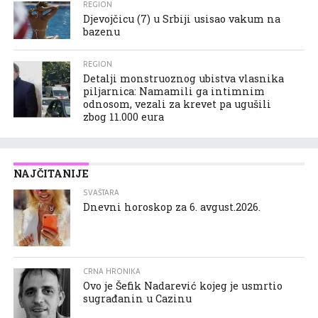
REGION
Djevojčicu (7) u Srbiji usisao vakum na
bazenu
REGION
Detalji monstruoznog ubistva vlasnika
piljarnica: Namamili ga intimnim
odnosom, vezali za krevet pa ugušili
zbog 11.000 eura
NAJČITANIJE
SVAŠTARA
Dnevni horoskop za 6. avgust.2026.
CRNA HRONIKA
Ovo je Šefik Nadarević kojeg je usmrtio
sugrađanin u Cazinu