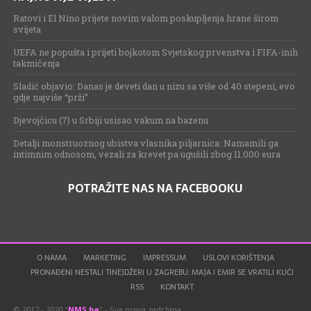
Ratovi i El Nino prijete novim valom poskupljenja hrane širom
svijeta
UEFA ne popušta i prijeti bojkotom Svjetskog prvenstva i FIFA-inih
takmičenja
Sladić objavio: Danas je deveti dan u nizu sa više od 40 stepeni, evo
gdje najviše “prži”
Djevojčicu (7) u Srbiji usisao vakum na bazenu
Detalji monstruoznog ubistva vlasnika piljarnica: Namamili ga
intimnim odnosom, vezali za krevet pa ugušili zbog 11.000 eura
POTRAŽITE NAS NA FACEBOOKU
O NAMA
MARKETING
IMPRESSUM
USLOVI KORIŠTENJA
PRONAĐENI NESTALI TINEJDŽERI U ZAGREBU: MAJA I EMIR SE VRATILI KUĆI
RSS
KONTAKT
© 2012 - 2020 "
NMS.ba
" - Sva prava zadržana.