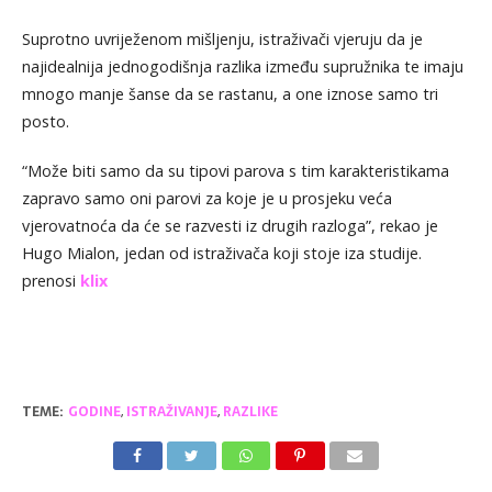
Suprotno uvriježenom mišljenju, istraživači vjeruju da je
najidealnija jednogodišnja razlika između supružnika te imaju
mnogo manje šanse da se rastanu, a one iznose samo tri
posto.
“Može biti samo da su tipovi parova s tim karakteristikama
zapravo samo oni parovi za koje je u prosjeku veća
vjerovatnoća da će se razvesti iz drugih razloga”, rekao je
Hugo Mialon, jedan od istraživača koji stoje iza studije.
prenosi
klix
TEME:
GODINE
,
ISTRAŽIVANJE
,
RAZLIKE