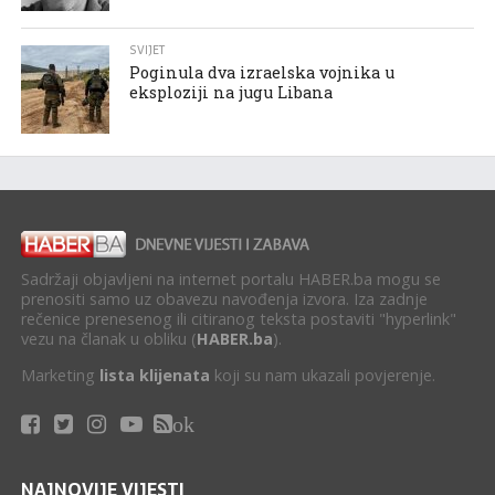
SVIJET
Poginula dva izraelska vojnika u
eksploziji na jugu Libana
Sadržaji objavljeni na internet portalu HABER.ba mogu se
prenositi samo uz obavezu navođenja izvora. Iza zadnje
rečenice prenesenog ili citiranog teksta postaviti "hyperlink"
vezu na članak u obliku (
HABER.ba
).
Marketing
lista klijenata
koji su nam ukazali povjerenje.
ok
NAJNOVIJE VIJESTI