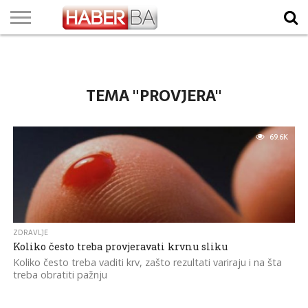
VIJESTI
BIZNIS
SPORT
SHOWBIZ
LIFESTYLE
SCI-
AUTO
ZANIMLJIVOSTI
FOTO
VIDEO
TV
VREMENSKA
STANJE NA
KURSNA
O
MARKETING
IMPRESSUM
KONTAKT
TECH
PROGRAM
PROGNOZA
PUTEVIMA
LISTA
NAMA
TEMA "PROVJERA"
69.6K
ZDRAVLJE
Koliko često treba provjeravati krvnu sliku
Koliko često treba vaditi krv, zašto rezultati variraju i na šta
treba obratiti pažnju