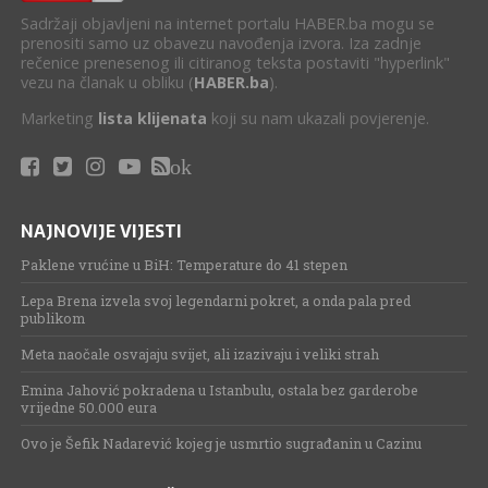
Sadržaji objavljeni na internet portalu HABER.ba mogu se
prenositi samo uz obavezu navođenja izvora. Iza zadnje
rečenice prenesenog ili citiranog teksta postaviti "hyperlink"
vezu na članak u obliku (
HABER.ba
).
Marketing
lista klijenata
koji su nam ukazali povjerenje.
ok
NAJNOVIJE VIJESTI
Paklene vrućine u BiH: Temperature do 41 stepen
Lepa Brena izvela svoj legendarni pokret, a onda pala pred
publikom
Meta naočale osvajaju svijet, ali izazivaju i veliki strah
Emina Jahović pokradena u Istanbulu, ostala bez garderobe
vrijedne 50.000 eura
Ovo je Šefik Nadarević kojeg je usmrtio sugrađanin u Cazinu