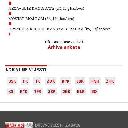
NEZAVISNE KANDIDATE
(2%, 15 glas/ova)
MOSTAR MOJ DOM
(2%, 14 glas/ova)
HRVATSKA REPUBLIKANSKA STRANKA
(1%, 7 glas/ova)
Ukupno glasova:
871
Arhiva anketa
LOKALNE VIJESTI
USK
PK
TK
ZDK
BPK
SBK
HNK
ZHK
KS
K10
TFR
SZR
DBR
BLR
BD