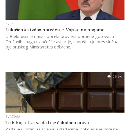
SVIJET
Lukašenko izdao naređenje: Vojska na nogama
U Bjelorusiji je danas počela provjera borbene gotovosti
Oružanih snaga uz učešće avijacije, saopštila je pres služba
bjeloruskog Ministarstva odbrane.
38.8K
SVAŠTARA
Trik koji otkriva da li je čokolada prava
Kada je u pitanju uživanje u slatkišima, čokolada je prva na