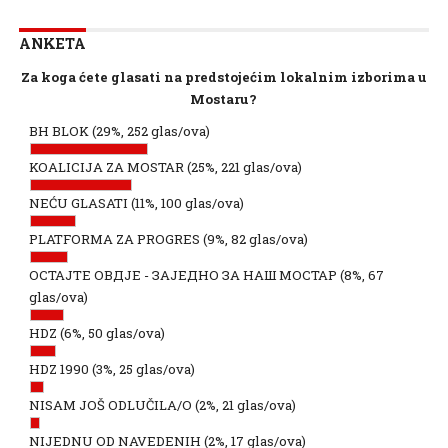
ANKETA
Za koga ćete glasati na predstojećim lokalnim izborima u
Mostaru?
BH BLOK
(29%, 252 glas/ova)
KOALICIJA ZA MOSTAR
(25%, 221 glas/ova)
NEĆU GLASATI
(11%, 100 glas/ova)
PLATFORMA ZA PROGRES
(9%, 82 glas/ova)
ОСТАЈТЕ ОВДЈЕ - ЗАЈЕДНО ЗА НАШ МОСТАР
(8%, 67
glas/ova)
HDZ
(6%, 50 glas/ova)
HDZ 1990
(3%, 25 glas/ova)
NISAM JOŠ ODLUČILA/O
(2%, 21 glas/ova)
NIJEDNU OD NAVEDENIH
(2%, 17 glas/ova)