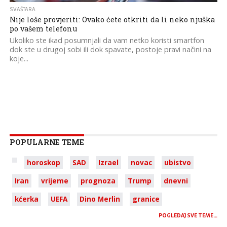
SVAŠTARA
Nije loše provjeriti: Ovako ćete otkriti da li neko njuška
po vašem telefonu
Ukoliko ste ikad posumnjali da vam netko koristi smartfon
dok ste u drugoj sobi ili dok spavate, postoje pravi načini na
koje...
POPULARNE TEME
horoskop
SAD
Izrael
novac
ubistvo
Iran
vrijeme
prognoza
Trump
dnevni
kćerka
UEFA
Dino Merlin
granice
POGLEDAJ SVE TEME…