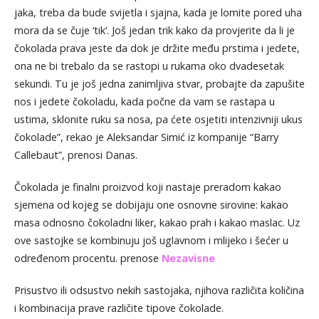
jaka, treba da bude svijetla i sjajna, kada je lomite pored uha
mora da se čuje ‘tik’. Još jedan trik kako da provjerite da li je
čokolada prava jeste da dok je držite među prstima i jedete,
ona ne bi trebalo da se rastopi u rukama oko dvadesetak
sekundi. Tu je još jedna zanimljiva stvar, probajte da zapušite
nos i jedete čokoladu, kada počne da vam se rastapa u
ustima, sklonite ruku sa nosa, pa ćete osjetiti intenzivniji ukus
čokolade”, rekao je Aleksandar Simić iz kompanije “Barry
Callebaut”, prenosi Danas.
Čokolada je finalni proizvod koji nastaje preradom kakao
sjemena od kojeg se dobijaju one osnovne sirovine: kakao
masa odnosno čokoladni liker, kakao prah i kakao maslac. Uz
ove sastojke se kombinuju još uglavnom i mlijeko i šećer u
određenom procentu. prenose
Nezavisne
Prisustvo ili odsustvo nekih sastojaka, njihova različita količina
i kombinacija prave različite tipove čokolade.