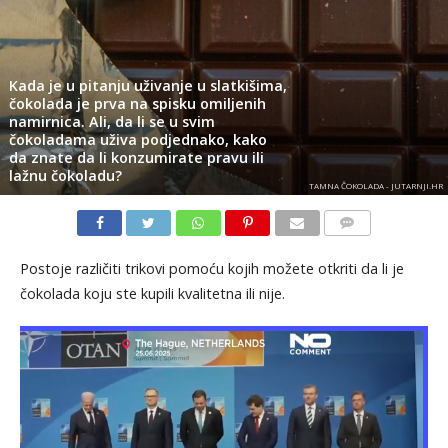
Kada je u pitanju uživanje u slatkišima,
čokolada je prva na spisku omiljenih
namirnica. Ali, da li se u svim
čokoladama uživa podjednako, kako
da znate da li konzumirate pravu ili
lažnu čokoladu?
TAMNA ČOKOLADA - JUTARNJI.HR
KOMENTARI
Postoje različiti trikovi pomoću kojih možete otkriti da li je
čokolada koju ste kupili kvalitetna ili nije.