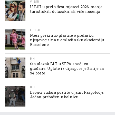
VIJESTI
U BiH u prvih šest mjeseci 2026. manje
turističkih dolazaka, ali više noćenja
FUDBAL
Mesi prekinuo glasine o prelasku
njegovog sina u omladinsku akademiju
Barselone
BIH
Šta ulazak BiH u SEPA znači za
građane: Uplate iz dijaspore jeftinije za
94 posto
BIH
Dvojici rudara pozlilo u jami Raspotočje:
Jedan prebačen u bolnicu