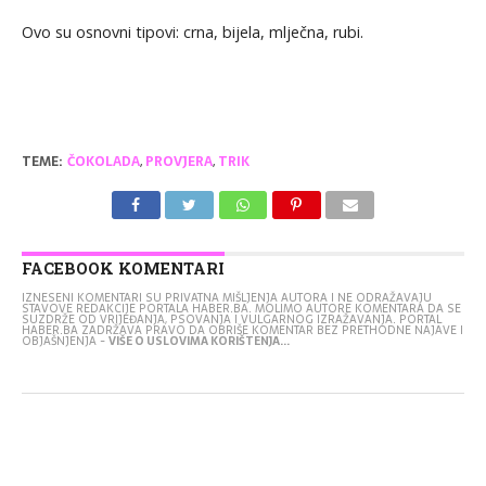
Ovo su osnovni tipovi: crna, bijela, mlječna, rubi.
TEME:
ČOKOLADA
,
PROVJERA
,
TRIK
FACEBOOK KOMENTARI
IZNESENI KOMENTARI SU PRIVATNA MIŠLJENJA AUTORA I NE ODRAŽAVAJU
STAVOVE REDAKCIJE PORTALA HABER.BA. MOLIMO AUTORE KOMENTARA DA SE
SUZDRŽE OD VRIJEĐANJA, PSOVANJA I VULGARNOG IZRAŽAVANJA. PORTAL
HABER.BA ZADRŽAVA PRAVO DA OBRIŠE KOMENTAR BEZ PRETHODNE NAJAVE I
OBJAŠNJENJA -
VIŠE O USLOVIMA KORIŠTENJA...