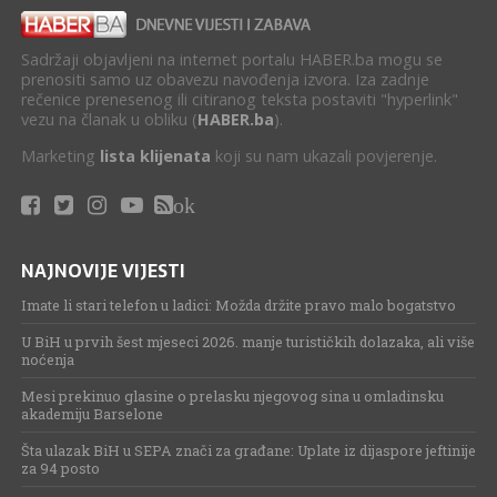
Sadržaji objavljeni na internet portalu HABER.ba mogu se
prenositi samo uz obavezu navođenja izvora. Iza zadnje
rečenice prenesenog ili citiranog teksta postaviti "hyperlink"
vezu na članak u obliku (
HABER.ba
).
Marketing
lista klijenata
koji su nam ukazali povjerenje.
ok
NAJNOVIJE VIJESTI
Imate li stari telefon u ladici: Možda držite pravo malo bogatstvo
U BiH u prvih šest mjeseci 2026. manje turističkih dolazaka, ali više
noćenja
Mesi prekinuo glasine o prelasku njegovog sina u omladinsku
akademiju Barselone
Šta ulazak BiH u SEPA znači za građane: Uplate iz dijaspore jeftinije
za 94 posto