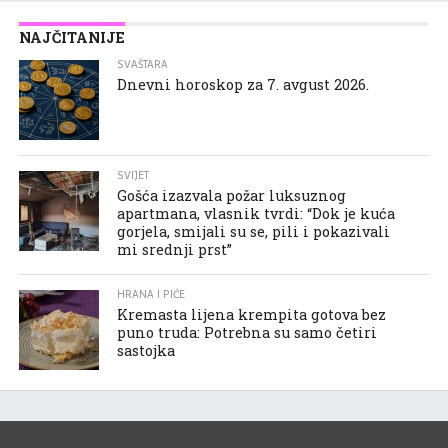
NAJČITANIJE
SVAŠTARA
Dnevni horoskop za 7. avgust 2026.
SVIJET
Gošća izazvala požar luksuznog
apartmana, vlasnik tvrdi: “Dok je kuća
gorjela, smijali su se, pili i pokazivali
mi srednji prst”
HRANA I PIĆE
Kremasta lijena krempita gotova bez
puno truda: Potrebna su samo četiri
sastojka