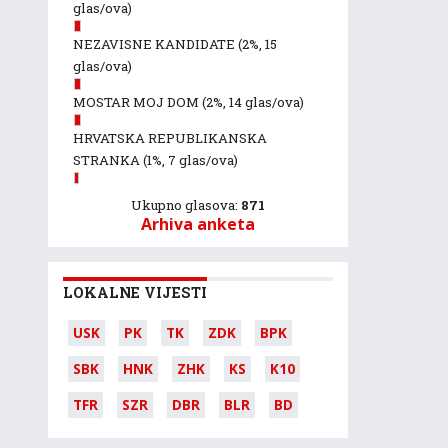
glas/ova)
NEZAVISNE KANDIDATE
(2%, 15
glas/ova)
MOSTAR MOJ DOM
(2%, 14 glas/ova)
HRVATSKA REPUBLIKANSKA
STRANKA
(1%, 7 glas/ova)
Ukupno glasova:
871
Arhiva anketa
LOKALNE VIJESTI
USK
PK
TK
ZDK
BPK
SBK
HNK
ZHK
KS
K10
TFR
SZR
DBR
BLR
BD