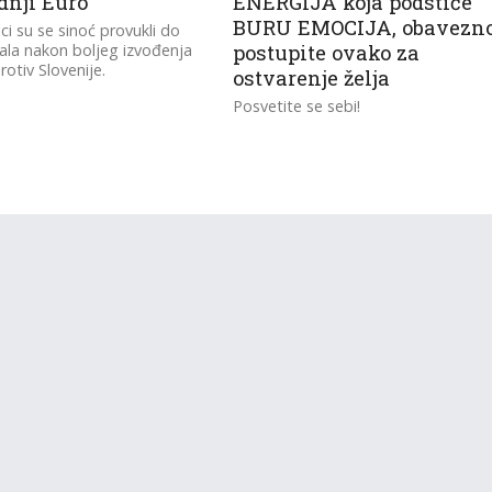
dnji Euro’
ENERGIJA koja podstiče
BURU EMOCIJA, obavezn
ci su se sinoć provukli do
nala nakon boljeg izvođenja
postupite ovako za
rotiv Slovenije.
ostvarenje želja
Posvetite se sebi!