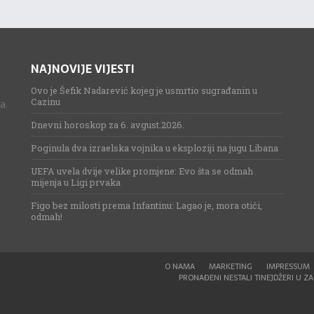
NAJNOVIJE VIJESTI
Ovo je Šefik Nadarević kojeg je usmrtio sugrađanin u
Cazinu
a.
Dnevni horoskop za 6. avgust.2026.
Poginula dva izraelska vojnika u eksploziji na jugu Libana
UEFA uvela dvije velike promjene: Evo šta se odmah
mijenja u Ligi prvaka
Figo bez milosti prema Infantinu: Lagao je, mora otići,
odmah!
O NAMA
MARKETING
IMPRESSUM
PRONAĐENI NESTALI TINEJDŽERI U ZAG