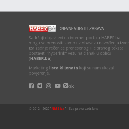
Sadržaji objavljeni na internet portalu HABER.ba
mogu se prenositi samo uz obavezu navođenja izvor
Iza zadnje rečenice prenesenog ili citiranog teksta
postaviti "hyperlink" vezu na članak u obliku
(
HABER.ba
).
Marketing
lista klijenata
koji su nam ukazali
povjerenje.
ok
© 2012 - 2020 "
NMS.ba
" - Sva prava zadržana.