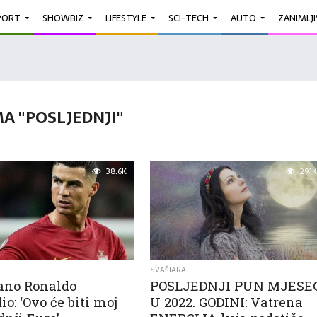
PORT
SHOWBIZ
LIFESTYLE
SCI-TECH
AUTO
ZANIMLJ
A "POSLJEDNJI"
38.6K
29.1K
SVAŠTARA
iano Ronaldo
POSLJEDNJI PUN MJESE
io: ‘Ovo će biti moj
U 2022. GODINI: Vatrena