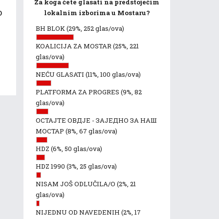
Za koga ćete glasati na predstojećim
o
lokalnim izborima u Mostaru?
BH BLOK
(29%, 252 glas/ova)
KOALICIJA ZA MOSTAR
(25%, 221
glas/ova)
NEĆU GLASATI
(11%, 100 glas/ova)
PLATFORMA ZA PROGRES
(9%, 82
glas/ova)
ОСТАЈТЕ ОВДЈЕ - ЗАЈЕДНО ЗА НАШ
МОСТАР
(8%, 67 glas/ova)
HDZ
(6%, 50 glas/ova)
HDZ 1990
(3%, 25 glas/ova)
NISAM JOŠ ODLUČILA/O
(2%, 21
glas/ova)
NIJEDNU OD NAVEDENIH
(2%, 17