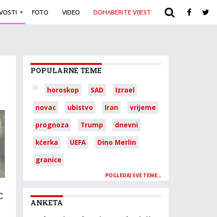
IVOSTI
FOTO
VIDEO
DOHABERITE VIJEST
ARHIVA
POPULARNE TEME
horoskop
SAD
Izrael
novac
ubistvo
Iran
vrijeme
prognoza
Trump
dnevni
kćerka
UEFA
Dino Merlin
granice
POGLEDAJ SVE TEME…
C
ANKETA