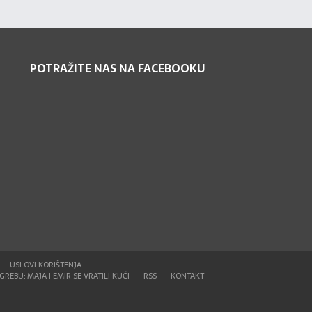
POTRAŽITE NAS NA FACEBOOKU
USLOVI KORIŠTENJA
REBU: MAJA I EMIR SE VRATILI KUĆI
RSS
KONTAKT