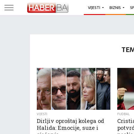
VIJESTI
BIZNIS
S
TEM
83.1K
VIJESTI
FUDBAL
Dirljiv oproštaj kolega od
Crist
Halida: Emocije, suze i
potvrd