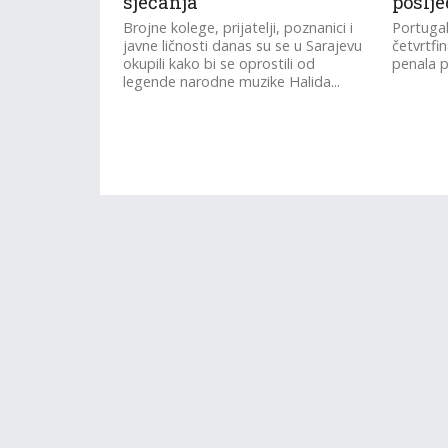
sjećanja
poslje
Brojne kolege, prijatelji, poznanici i
Portugal
javne ličnosti danas su se u Sarajevu
četvrtfi
okupili kako bi se oprostili od
penala p
legende narodne muzike Halida...