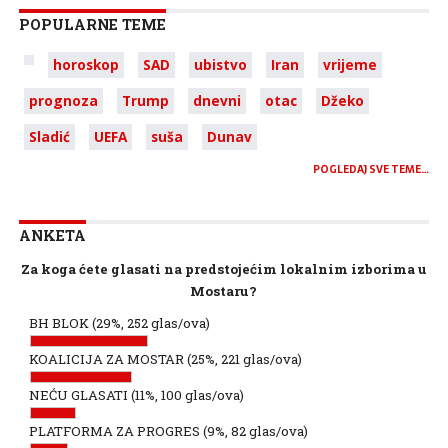
POPULARNE TEME
horoskop
SAD
ubistvo
Iran
vrijeme
prognoza
Trump
dnevni
otac
Džeko
Sladić
UEFA
suša
Dunav
POGLEDAJ SVE TEME…
ANKETA
Za koga ćete glasati na predstojećim lokalnim izborima u
Mostaru?
BH BLOK
(29%, 252 glas/ova)
KOALICIJA ZA MOSTAR
(25%, 221 glas/ova)
NEĆU GLASATI
(11%, 100 glas/ova)
PLATFORMA ZA PROGRES
(9%, 82 glas/ova)