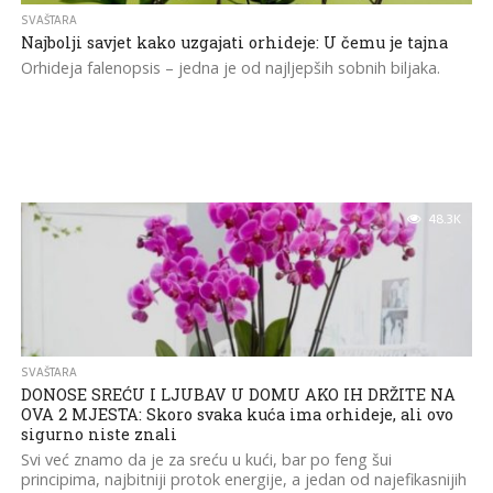
SVAŠTARA
Najbolji savjet kako uzgajati orhideje: U čemu je tajna
Orhideja falenopsis – jedna je od najljepših sobnih biljaka.
48.3K
SVAŠTARA
DONOSE SREĆU I LJUBAV U DOMU AKO IH DRŽITE NA
OVA 2 MJESTA: Skoro svaka kuća ima orhideje, ali ovo
sigurno niste znali
Svi već znamo da je za sreću u kući, bar po feng šui
principima, najbitniji protok energije, a jedan od najefikasnijih