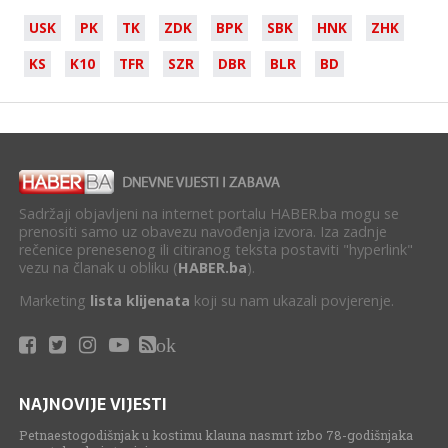
USK
PK
TK
ZDK
BPK
SBK
HNK
ZHK
KS
K10
TFR
SZR
DBR
BLR
BD
Sadržaji objavljeni na internet portalu HABER.ba mogu se
prenositi samo uz obavezu navođenja izvora. Iza zadnje
rečenice prenesenog ili citiranog teksta postaviti "hyperlink"
vezu na članak u obliku (
HABER.ba
).
Marketing
lista klijenata
koji su nam ukazali povjerenje.
ok
NAJNOVIJE VIJESTI
Petnaestogodišnjak u kostimu klauna nasmrt izbo 78-godišnjaka