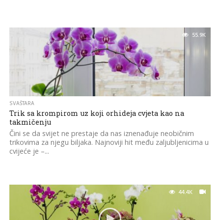
55.9K
SVAŠTARA
Trik sa krompirom uz koji orhideja cvjeta kao na
takmičenju
Čini se da svijet ne prestaje da nas iznenađuje neobičnim
trikovima za njegu biljaka. Najnoviji hit među zaljubljenicima u
cvijeće je –...
44.4K