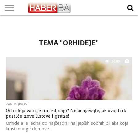
VIJESTI
BIZNIS
SPORT
SHOWBIZ
LIFESTYLE
SCI-
AUTO
ZANIMLJIVOSTI
FOTO
VIDEO
TV
VREMENSKA
STANJE NA
KURSNA
O
MARKETING
IMPRESSUM
KONTAKT
TECH
PROGRAM
PROGNOZA
PUTEVIMA
LISTA
NAMA
TEMA "ORHIDEJE"
36.8K
ZANIMLJIVOSTI
Orhideja vam je na izdisaju? Ne očajavajte, uz ovaj trik
pustiće nove listove i grane!
Orhideja je jedna od najčešćih i najljepših sobnih biljaka koja
krasi mnoge domove.