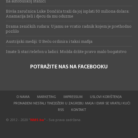
na autobuskoj stanici
Bivša zaručnica Luke Dončića traži da joj isplati 50 miliona dolara:
Anamarija želi i djecu da mu oduzme
Drama zeničkih rudara: U jamu se vratio radnik kojem je prethodno
pozlilo
Austrijski mediji: U Beču ordinira i taksi mafija
Imate li stari telefon u ladici: Možda držite pravo malo bogatstvo
POTRAŽITE NAS NA FACEBOOKU
O NAMA
MARKETING
IMPRESSUM
USLOVI KORIŠTENJA
PRONAĐENI NESTALI TINEJDŽERI U ZAGREBU: MAJA I EMIR SE VRATILI KUĆI
RSS
KONTAKT
© 2012 - 2020 "
NMS.ba
" - Sva prava zadržana.