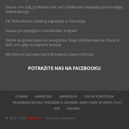
Dunav sve niži, problemi sve veći: Elektrane smanjuju proizvodnju,
industrija trpi
FK Velež doveo mladog napadača iz Slovenije
Danas promjenjljivo i nestabilno vrijeme
Gužve na granicama od ranog jutra: Duga zadržavanja na izlazu iz
BiH, evo gdje su najveće kolone
Moskva se sprema izazvati potpuni haos u Evropi
POTRAŽITE NAS NA FACEBOOKU
O NAMA
MARKETING
IMPRESSUM
USLOVI KORIŠTENJA
PRONAĐENI NESTALI TINEJDŽERI U ZAGREBU: MAJA I EMIR SE VRATILI KUĆI
RSS
KONTAKT
© 2012 - 2020 "
NMS.ba
" - Sva prava zadržana.