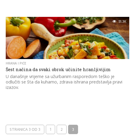
51.3K
HRANA I PIĆE
Šest načina da svaki obrok učinite hranljivijim
U današnje vrijeme sa užurbanim rasporedom teško je
odlučiti se šta da kuhamo, zdrava ishrana predstavlja pravi
izazov.
STRANICA 3 OD 3
1
2
3