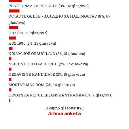
PLATFORMA ZA PROGRES
(9%, 82 glas/ova)
ОСТАЈТЕ ОВДЈЕ - ЗАЈЕДНО ЗА НАШ МОСТАР
(8%, 67
glas/ova)
HDZ
(6%, 50 glas/ova)
HDZ 1990
(3%, 25 glas/ova)
NISAM JOŠ ODLUČILA/O
(2%, 21 glas/ova)
NIJEDNU OD NAVEDENIH
(2%, 17 glas/ova)
NEZAVISNE KANDIDATE
(2%, 15 glas/ova)
MOSTAR MOJ DOM
(2%, 14 glas/ova)
HRVATSKA REPUBLIKANSKA STRANKA
(1%, 7 glas/ova)
Ukupno glasova:
871
Arhiva anketa