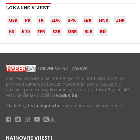
LOKALNE VIJESTI
USK
PK
TK
ZDK
BPK
SBK
HNK
ZHK
KS
K10
TFR
SZR
DBR
BLR
BD
Sadržaji objavljeni na internet portalu HABER.ba mogu se
prenositi samo uz obavezu navođenja izvora. Iza zadnje
rečenice prenesenog ili citiranog teksta postaviti "hyperlink"
vezu na članak u obliku (
HABER.ba
).
Marketing
lista klijenata
koji su nam ukazali povjerenje.
ok
NAJNOVIJE VIJESTI