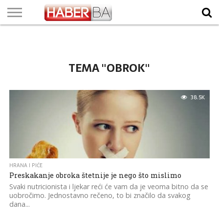
VIJESTI
BIZNIS
SPORT
SHOWBIZ
LIFESTYLE
SCI-
AUTO
ZANIMLJIVOSTI
FOTO
VIDEO
TV
VREMENSKA
STANJE NA
KURSNA
O
MARKETING
IMPRESSUM
KONTAKT
TECH
PROGRAM
PROGNOZA
PUTEVIMA
LISTA
NAMA
TEMA "OBROK"
38.5K
HRANA I PIĆE
Preskakanje obroka štetnije je nego što mislimo
Svaki nutricionista i ljekar reći će vam da je veoma bitno da se
uobročimo. Jednostavno rečeno, to bi značilo da svakog
dana...