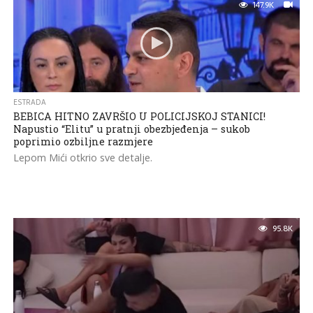
147.9K
ESTRADA
BEBICA HITNO ZAVRŠIO U POLICIJSKOJ STANICI!
Napustio “Elitu” u pratnji obezbjeđenja – sukob
poprimio ozbiljne razmjere
Lepom Mići otkrio sve detalje.
95.8K