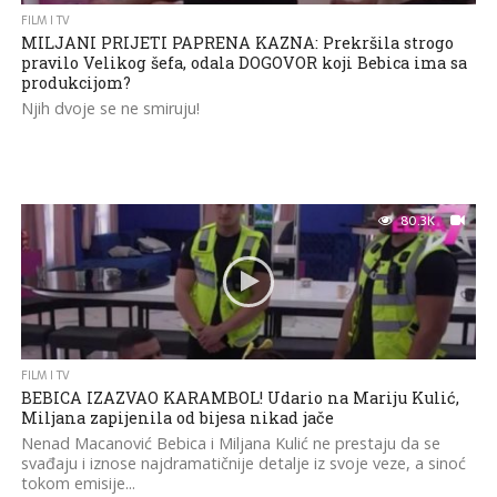
FILM I TV
MILJANI PRIJETI PAPRENA KAZNA: Prekršila strogo
pravilo Velikog šefa, odala DOGOVOR koji Bebica ima sa
produkcijom?
Njih dvoje se ne smiruju!
80.3K
FILM I TV
BEBICA IZAZVAO KARAMBOL! Udario na Mariju Kulić,
Miljana zapijenila od bijesa nikad jače
Nenad Macanović Bebica i Miljana Kulić ne prestaju da se
svađaju i iznose najdramatičnije detalje iz svoje veze, a sinoć
tokom emisije...