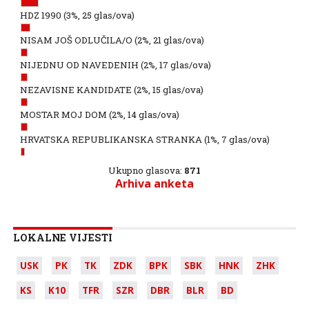
HDZ 1990
(3%, 25 glas/ova)
NISAM JOŠ ODLUČILA/O
(2%, 21 glas/ova)
NIJEDNU OD NAVEDENIH
(2%, 17 glas/ova)
NEZAVISNE KANDIDATE
(2%, 15 glas/ova)
MOSTAR MOJ DOM
(2%, 14 glas/ova)
HRVATSKA REPUBLIKANSKA STRANKA
(1%, 7 glas/ova)
Ukupno glasova:
871
Arhiva anketa
LOKALNE VIJESTI
USK
PK
TK
ZDK
BPK
SBK
HNK
ZHK
KS
K10
TFR
SZR
DBR
BLR
BD