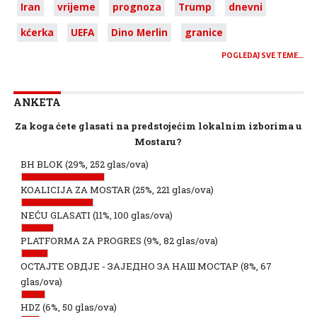
Iran
vrijeme
prognoza
Trump
dnevni
kćerka
UEFA
Dino Merlin
granice
POGLEDAJ SVE TEME…
ANKETA
Za koga ćete glasati na predstojećim lokalnim izborima u
Mostaru?
BH BLOK
(29%, 252 glas/ova)
KOALICIJA ZA MOSTAR
(25%, 221 glas/ova)
NEĆU GLASATI
(11%, 100 glas/ova)
PLATFORMA ZA PROGRES
(9%, 82 glas/ova)
ОСТАЈТЕ ОВДЈЕ - ЗАЈЕДНО ЗА НАШ МОСТАР
(8%, 67
glas/ova)
HDZ
(6%, 50 glas/ova)