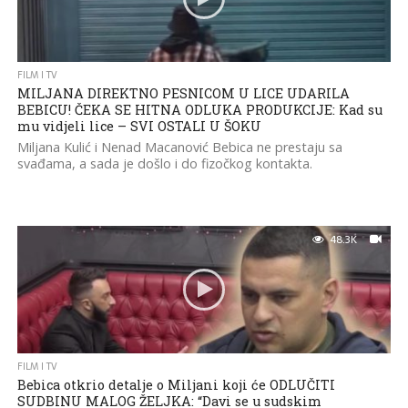
FILM I TV
MILJANA DIREKTNO PESNICOM U LICE UDARILA
BEBICU! ČEKA SE HITNA ODLUKA PRODUKCIJE: Kad su
mu vidjeli lice – SVI OSTALI U ŠOKU
Miljana Kulić i Nenad Macanović Bebica ne prestaju sa
svađama, a sada je došlo i do fizočkog kontakta.
48.3K
FILM I TV
Bebica otkrio detalje o Miljani koji će ODLUČITI
SUDBINU MALOG ŽELJKA: “Davi se u sudskim