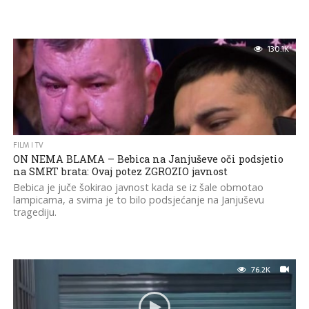
130.1K
FILM I TV
ON NEMA BLAMA – Bebica na Janjuševe oči podsjetio
na SMRT brata: Ovaj potez ZGROZIO javnost
Bebica je juče šokirao javnost kada se iz šale obmotao
lampicama, a svima je to bilo podsjećanje na Janjuševu
tragediju.
76.2K