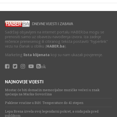
Sadržaji objavljeni na internet portalu HABER.ba mogu se
prenositi samo uz obavezu navođenja izvora. Iza zadnje
rečenice prenesenog ili citiranog teksta postaviti "hyperlink"
vezu na članak u obliku (
HABER.ba
).
Marketing
lista klijenata
koji su nam ukazali povjerenje.
ok
NAJNOVIJE VIJESTI
Mostar će biti domaćin memorijalne muzičke večeri u znak
sjećanja na Marka Govorčina
Paklene vrućine u BiH: Temperature do 41 stepen
Lepa Brena izvela svoj legendarni pokret, a onda pala pred
publikom