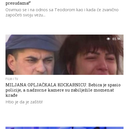
presudama!”
Osvrnuo se i na odnos sa Teodorom kao i kada će zvanično
započeti svoju vezu...
85.9K
FILM I TV
MILJANA OPLJAČKALA KOCKARNICU: Bebica je spasio
policije, a nadzorne kamere su zabilježile momenat
krađe
Htio je da je zaštiti!