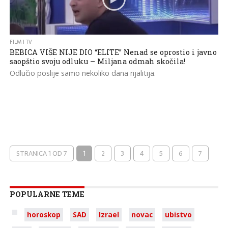
FILM I TV
BEBICA VIŠE NIJE DIO “ELITE” Nenad se oprostio i javno
saopštio svoju odluku – Miljana odmah skočila!
Odlučio poslije samo nekoliko dana rijalitija.
STRANICA 1 OD 7
1
2
3
4
5
6
7
POPULARNE TEME
horoskop
SAD
Izrael
novac
ubistvo