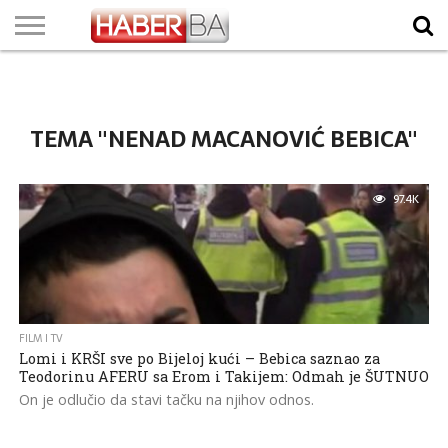
VIJESTI
BIZNIS
SPORT
SHOWBIZ
LIFESTYLE
SCI-
AUTO
ZANIMLJIVOSTI
FOTO
VIDEO
TV
VREMENSKA
STANJE NA
KURSNA
O
MARKETING
IMPRESSUM
KONTAKT
TECH
PROGRAM
PROGNOZA
PUTEVIMA
LISTA
NAMA
TEMA "NENAD MACANOVIĆ BEBICA"
97.4K
FILM I TV
Lomi i KRŠI sve po Bijeloj kući – Bebica saznao za
Teodorinu AFERU sa Erom i Takijem: Odmah je ŠUTNUO
On je odlučio da stavi tačku na njihov odnos.