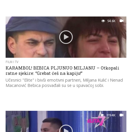
54.6K
FILM I TV
KARAMBOL! BEBICA PLJUNUO MILJANU – Otkopali
ratne sjekire: “Grebat ćeš na kapiju!”
Učesnici "Elite" i bivši emotivni partneri, Miljana Kulić i Nenad
Macanović Bebica posvađali su se u spavaćoj sobi.
319.4K