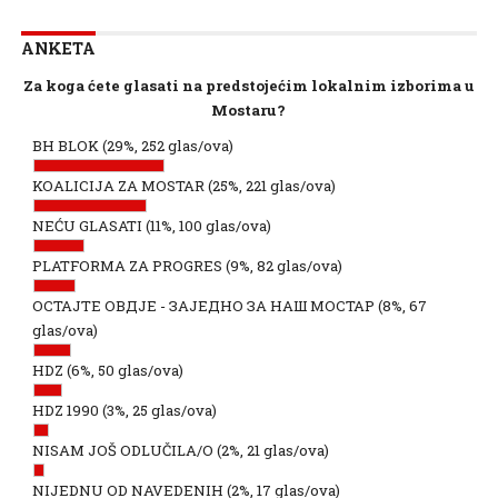
ANKETA
Za koga ćete glasati na predstojećim lokalnim izborima u
Mostaru?
BH BLOK
(29%, 252 glas/ova)
KOALICIJA ZA MOSTAR
(25%, 221 glas/ova)
NEĆU GLASATI
(11%, 100 glas/ova)
PLATFORMA ZA PROGRES
(9%, 82 glas/ova)
ОСТАЈТЕ ОВДЈЕ - ЗАЈЕДНО ЗА НАШ МОСТАР
(8%, 67
glas/ova)
HDZ
(6%, 50 glas/ova)
HDZ 1990
(3%, 25 glas/ova)
NISAM JOŠ ODLUČILA/O
(2%, 21 glas/ova)
NIJEDNU OD NAVEDENIH
(2%, 17 glas/ova)