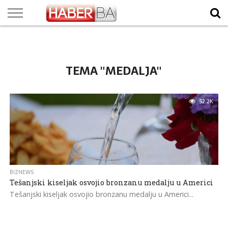
VIJESTI
BIZNIS
SPORT
SHOWBIZ
LIFESTYLE
SCI-
AUTO
ZANIMLJIVOSTI
FOTO
VIDEO
TV
VREMENSKA
STANJE NA
KURSNA
O
MARKETING
IMPRESSUM
KONTAKT
TECH
PROGRAM
PROGNOZA
PUTEVIMA
LISTA
NAMA
TEMA "MEDALJA"
52.2K
BIZNEWS
Tešanjski kiseljak osvojio bronzanu medalju u Americi
Tešanjski kiseljak osvojio bronzanu medalju u Americi...