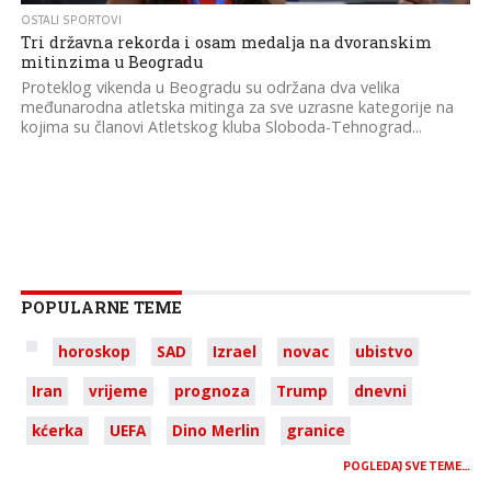
OSTALI SPORTOVI
Tri državna rekorda i osam medalja na dvoranskim
mitinzima u Beogradu
Proteklog vikenda u Beogradu su održana dva velika
međunarodna atletska mitinga za sve uzrasne kategorije na
kojima su članovi Atletskog kluba Sloboda-Tehnograd...
POPULARNE TEME
horoskop
SAD
Izrael
novac
ubistvo
Iran
vrijeme
prognoza
Trump
dnevni
kćerka
UEFA
Dino Merlin
granice
POGLEDAJ SVE TEME…