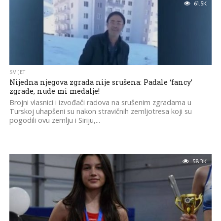
61.5K
SVIJET
Nijedna njegova zgrada nije srušena: Padale ‘fancy’
zgrade, nude mi medalje!
Brojni vlasnici i izvođači radova na srušenim zgradama u
Turskoj uhapšeni su nakon stravičnih zemljotresa koji su
pogodili ovu zemlju i Siriju,...
58.3K