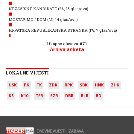
NEZAVISNE KANDIDATE
(2%, 15 glas/ova)
MOSTAR MOJ DOM
(2%, 14 glas/ova)
HRVATSKA REPUBLIKANSKA STRANKA
(1%, 7 glas/ova)
Ukupno glasova:
871
Arhiva anketa
LOKALNE VIJESTI
USK
PK
TK
ZDK
BPK
SBK
HNK
ZHK
KS
K10
TFR
SZR
DBR
BLR
BD