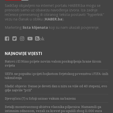
Sadržaji objavljeni na internet portalu HABER.ba mogu se
prenositi samo uz obavezu navođenja izvora. Iza zadnje
rečenice prenesenog ili citiranog teksta postaviti "hyperlink"
vezu na članak u obliku (
HABER.ba
).
Marketing
lista klijenata
koji su nam ukazali povjerenje.
ok
NAJNOVIJE VIJESTI
Ratovi i El Nino prijete novim valom poskupljenja hrane širom
svijeta
UEFA ne popušta i prijeti bojkotom Svjetskog prvenstva i FIFA-inih
takmičenja
Sladić objavio: Danas je deveti dan u nizu sa više od 40 stepeni, evo
gdje najviše “prži”
Djevojčicu (7) u Srbiji usisao vakum na bazenu
Detalji monstruoznog ubistva vlasnika piljarnica: Namamili ga
intimnim odnosom, vezali za krevet pa ugušili zbog 11.000 eura