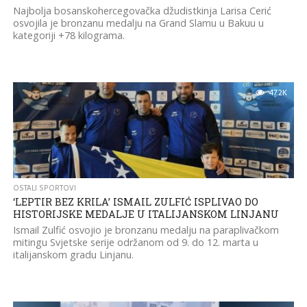
Najbolja bosanskohercegovačka džudistkinja Larisa Cerić
osvojila je bronzanu medalju na Grand Slamu u Bakuu u
kategoriji +78 kilograma.
47.2K
OSTALI SPORTOVI
‘LEPTIR BEZ KRILA’ ISMAIL ZULFIĆ ISPLIVAO DO
HISTORIJSKE MEDALJE U ITALIJANSKOM LINJANU
Ismail Zulfić osvojio je bronzanu medalju na paraplivačkom
mitingu Svjetske serije održanom od 9. do 12. marta u
italijanskom gradu Linjanu.