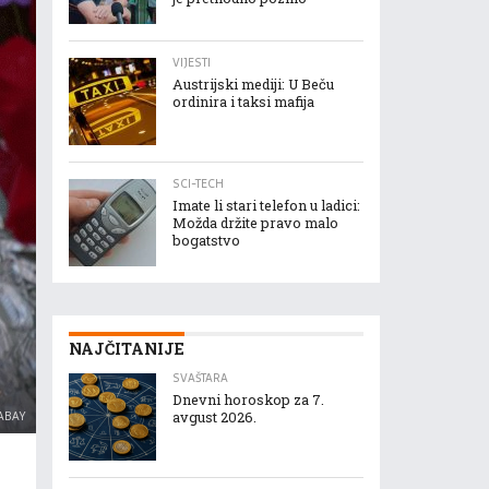
VIJESTI
Austrijski mediji: U Beču
ordinira i taksi mafija
SCI-TECH
Imate li stari telefon u ladici:
Možda držite pravo malo
bogatstvo
NAJČITANIJE
SVAŠTARA
Dnevni horoskop za 7.
ABAY
avgust 2026.