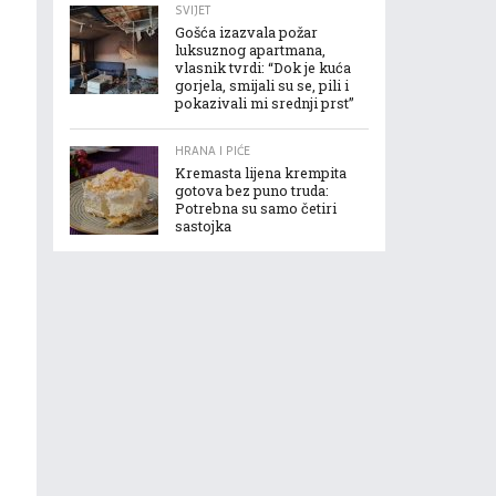
SVIJET
Gošća izazvala požar
luksuznog apartmana,
vlasnik tvrdi: “Dok je kuća
gorjela, smijali su se, pili i
pokazivali mi srednji prst”
HRANA I PIĆE
Kremasta lijena krempita
gotova bez puno truda:
Potrebna su samo četiri
sastojka