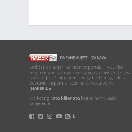
Sadržaji objavljeni na internet portalu HABER.ba
mogu se prenositi samo uz obavezu navođenja izvor
Iza zadnje rečenice prenesenog ili citiranog teksta
postaviti "hyperlink" vezu na članak u obliku
(
HABER.ba
).
Marketing
lista klijenata
koji su nam ukazali
povjerenje.
ok