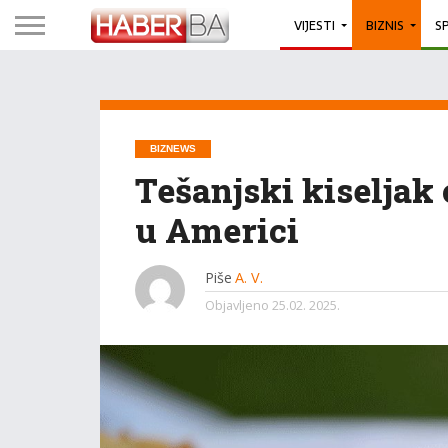
VIJESTI
BIZNIS
S
BIZNEWS
Tešanjski kiseljak
u Americi
Piše
A. V.
Objavljeno
25.02. 2025.