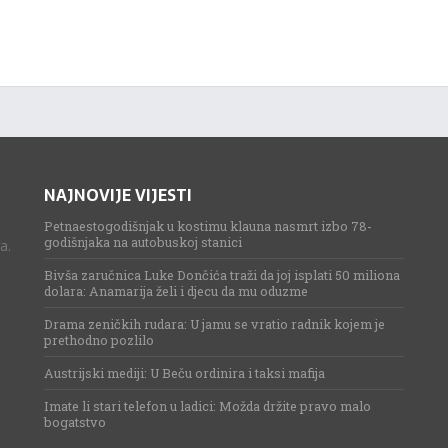
NAJNOVIJE VIJESTI
Petnaestogodišnjak u kostimu klauna nasmrt izbo 78-
godišnjaka na autobuskoj stanici
a.
Bivša zaručnica Luke Dončića traži da joj isplati 50 miliona
dolara: Anamarija želi i djecu da mu oduzme
Drama zeničkih rudara: U jamu se vratio radnik kojem je
prethodno pozlilo
Austrijski mediji: U Beču ordinira i taksi mafija
Imate li stari telefon u ladici: Možda držite pravo malo
bogatstvo