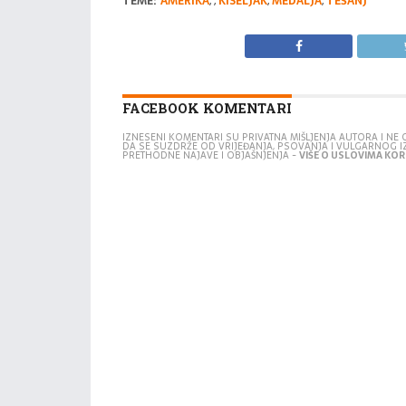
TEME:
AMERIKA
,
,
KISELJAK
,
MEDALJA
,
TEŠANJ
FACEBOOK KOMENTARI
IZNESENI KOMENTARI SU PRIVATNA MIŠLJENJA AUTORA I N
DA SE SUZDRŽE OD VRIJEĐANJA, PSOVANJA I VULGARNOG 
PRETHODNE NAJAVE I OBJAŠNJENJA -
VIŠE O USLOVIMA KORI