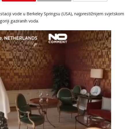
KOMENTARI
staciji vode u Berkeley Springsu (USA), najprestižnijem svjetskom
oriji gaziranih voda.