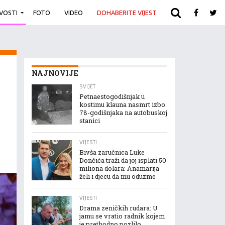
IVOSTI
FOTO
VIDEO
DOHABERITE VIJEST
ARHIVA
NAJNOVIJE
SVIJET
Petnaestogodišnjak u
kostimu klauna nasmrt izbo
78-godišnjaka na autobuskoj
stanici
VIJESTI
Bivša zaručnica Luke
Dončića traži da joj isplati 50
miliona dolara: Anamarija
želi i djecu da mu oduzme
VIJESTI
Drama zeničkih rudara: U
jamu se vratio radnik kojem
je prethodno pozlilo