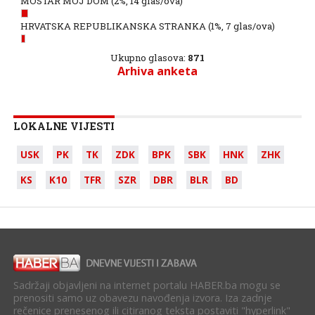
MOSTAR MOJ DOM
(2%, 14 glas/ova)
HRVATSKA REPUBLIKANSKA STRANKA
(1%, 7 glas/ova)
Ukupno glasova:
871
Arhiva anketa
LOKALNE VIJESTI
USK
PK
TK
ZDK
BPK
SBK
HNK
ZHK
KS
K10
TFR
SZR
DBR
BLR
BD
Sadržaji objavljeni na internet portalu HABER.ba mogu se
prenositi samo uz obavezu navođenja izvora. Iza zadnje
rečenice prenesenog ili citiranog teksta postaviti "hyperlink"