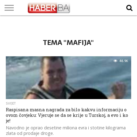
VIJESTI
BIZNIS
SPORT
SHOWBIZ
LIFESTYLE
SCI-
AUTO
ZANIMLJIVOSTI
FOTO
VIDEO
TV
VREMENSKA
STANJE NA
KURSNA
O
MARKETING
IMPRESSUM
KONTAKT
TECH
PROGRAM
PROGNOZA
PUTEVIMA
LISTA
NAMA
TEMA "MAFIJA"
46.9K
SVIJET
Raspisana masna nagrada za bilo kakvu informaciju o
ovom čovjeku: Vjeruje se da se krije u Turskoj, a evo i ko
je!
Navodno je oprao desetine miliona evra i stotine kilograma
zlata od prodaje droge.