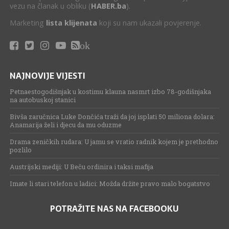
vezu na članak u obliku (
HABER.ba
).
Marketing
lista klijenata
koji su nam ukazali povjerenje.
ok
NAJNOVIJE VIJESTI
Petnaestogodišnjak u kostimu klauna nasmrt izbo 78-godišnjaka
na autobuskoj stanici
Bivša zaručnica Luke Dončića traži da joj isplati 50 miliona dolara:
Anamarija želi i djecu da mu oduzme
Drama zeničkih rudara: U jamu se vratio radnik kojem je prethodno
pozlilo
Austrijski mediji: U Beču ordinira i taksi mafija
Imate li stari telefon u ladici: Možda držite pravo malo bogatstvo
POTRAŽITE NAS NA FACEBOOKU