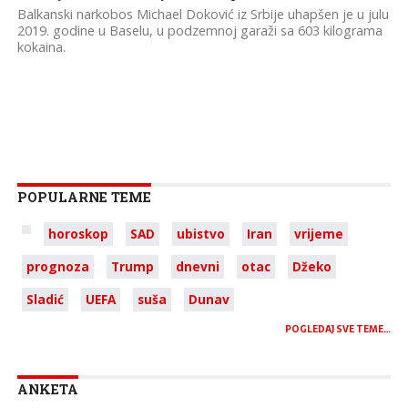
Balkanski narkobos Michael Doković iz Srbije uhapšen je u julu
2019. godine u Baselu, u podzemnoj garaži sa 603 kilograma
kokaina.
POPULARNE TEME
horoskop
SAD
ubistvo
Iran
vrijeme
prognoza
Trump
dnevni
otac
Džeko
Sladić
UEFA
suša
Dunav
POGLEDAJ SVE TEME…
ANKETA