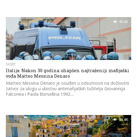
45.8K
SVIJET
Italija: Nakon 30 godina uhapšen najtraženiji mafijaški
vođa Matteo Messina Denaro
Matteo Messina Denaro je osuđen u odsutnosti na doživotni
zatvor za ulogu u ubistvu antimafijaških tužitelja Giovannija
Falconea i Paola Borsellina 1992....
50.6K