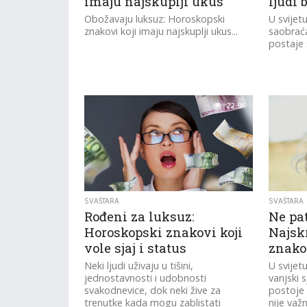
imaju najskuplji ukus
ljudi 
Obožavaju luksuz: Horoskopski
U svijetu
znakovi koji imaju najskuplji ukus...
saobraća
postaje s
22.9K
SVAŠTARA
SVAŠTARA
Rođeni za luksuz:
Ne pa
Horoskopski znakovi koji
Najsk
vole sjaj i status
znako
Neki ljudi uživaju u tišini,
U svijet
jednostavnosti i udobnosti
vanjski s
svakodnevice, dok neki žive za
postoje 
trenutke kada mogu zablistati
nije važ