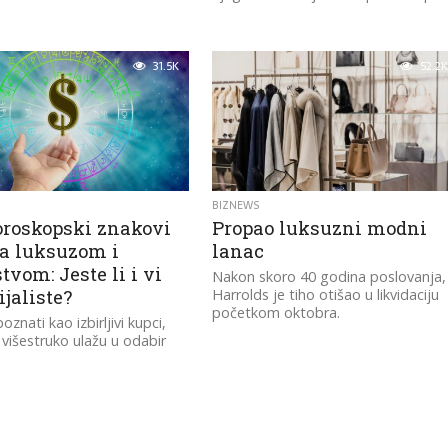
31.5K
52.2K
BIZNEWS
oroskopski znakovi
Propao luksuzni modni
za luksuzom i
lanac
tvom: Jeste li i vi
Nakon skoro 40 godina poslovanja,
jaliste?
Harrolds je tiho otišao u likvidaciju
početkom oktobra.
oznati kao izbirljivi kupci,
 višestruko ulažu u odabir