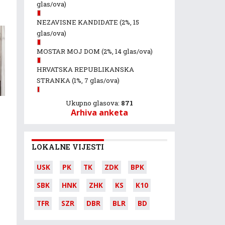
glas/ova)
NEZAVISNE KANDIDATE
(2%, 15
glas/ova)
MOSTAR MOJ DOM
(2%, 14 glas/ova)
HRVATSKA REPUBLIKANSKA
STRANKA
(1%, 7 glas/ova)
Ukupno glasova:
871
Arhiva anketa
LOKALNE VIJESTI
USK
PK
TK
ZDK
BPK
SBK
HNK
ZHK
KS
K10
TFR
SZR
DBR
BLR
BD