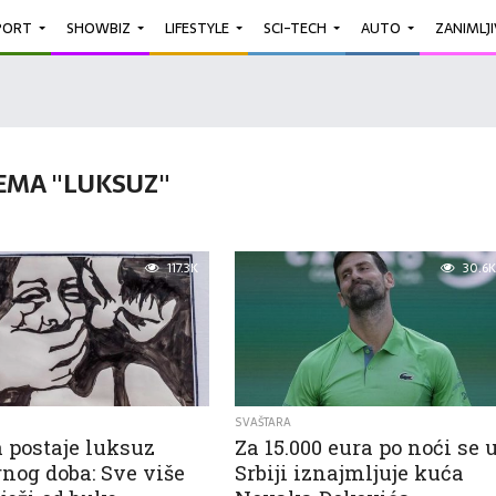
PORT
SHOWBIZ
LIFESTYLE
SCI-TECH
AUTO
ZANIMLJ
EMA "LUKSUZ"
117.3K
30.6K
SVAŠTARA
 postaje luksuz
Za 15.000 eura po noći se 
nog doba: Sve više
Srbiji iznajmljuje kuća