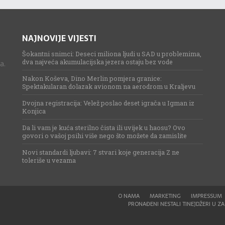
NAJNOVIJE VIJESTI
Šokantni snimci: Deseci miliona ljudi u SAD u problemima,
dva najveća akumulacijska jezera ostaju bez vode
a.
Nakon Koševa, Dino Merlin pomjera granice:
Spektakularan dolazak avionom na aerodrom u Kraljevu
Dvojna registracija: Velež poslao deset igrača u Igman iz
Konjica
Da li vam je kuća sterilno čista ili uvijek u haosu? Ovo
govori o vašoj psihi više nego što možete da zamislite
Novi standardi ljubavi: 7 stvari koje generacija Z ne
toleriše u vezama
O NAMA
MARKETING
IMPRESSUM
PRONAĐENI NESTALI TINEJDŽERI U ZAG