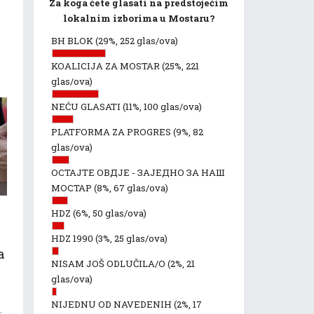
Za koga ćete glasati na predstojećim
lokalnim izborima u Mostaru?
BH BLOK
(29%, 252 glas/ova)
KOALICIJA ZA MOSTAR
(25%, 221
glas/ova)
NEĆU GLASATI
(11%, 100 glas/ova)
PLATFORMA ZA PROGRES
(9%, 82
glas/ova)
ОСТАЈТЕ ОВДЈЕ - ЗАЈЕДНО ЗА НАШ
МОСТАР
(8%, 67 glas/ova)
HDZ
(6%, 50 glas/ova)
HDZ 1990
(3%, 25 glas/ova)
a
NISAM JOŠ ODLUČILA/O
(2%, 21
glas/ova)
a
NIJEDNU OD NAVEDENIH
(2%, 17
.