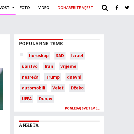
IVOSTI
FOTO
VIDEO
DOHABERITE VIJEST
ARHIVA
POPULARNE TEME
horoskop
SAD
Izrael
ubistvo
Iran
vrijeme
nesreća
Trump
dnevni
automobili
Velež
Džeko
UEFA
Dunav
POGLEDAJ SVE TEME…
u
ANKETA