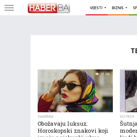
VIJESTI
BIZNIS
S
T
21.0K
SVAŠTARA
SCI-TECH
Obožavaju luksuz:
Šutnja
Horoskopski znakovi koji
moder