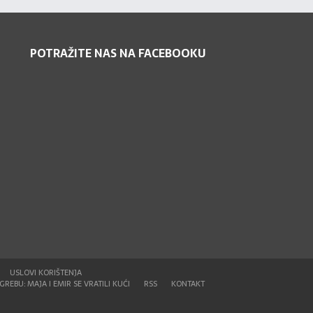
POTRAŽITE NAS NA FACEBOOKU
USLOVI KORIŠTENJA
REBU: MAJA I EMIR SE VRATILI KUĆI
RSS
KONTAKT