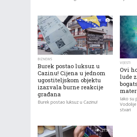
100.7K
BIZNEWS
VIJESTI
Burek postao luksuz u
Ovi h
Cazinu! Cijena u jednom
lude 
ugostiteljskom objektu
bogats
izazvala burne reakcije
materi
građana
Iako su p
Burek postao luksuz u Cazinu!
Vodolije
stvari
27.5K