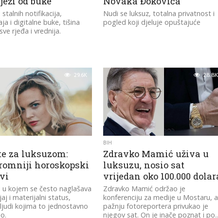
bježi od buke
Novaka Đokovića
 stalnih notifikacija,
Nudi se luksuz, totalna privatnost i
ja i digitalne buke, tišina
pogled koji djeluje opuštajuće
ve rjeđa i vrednija.
29.6K
28.8K
BIH
te za luksuzom:
Zdravko Mamić uživa u
romniji horoskopski
luksuzu, nosio sat
vi
vrijedan oko 100.000 dolar
u u kojem se često naglašava
Zdravko Mamić održao je
jaj i materijalni status,
konferenciju za medije u Mostaru, 
ljudi kojima to jednostavno
pažnju fotoreportera privukao je
no.
njegov sat. On je inače poznat i po..