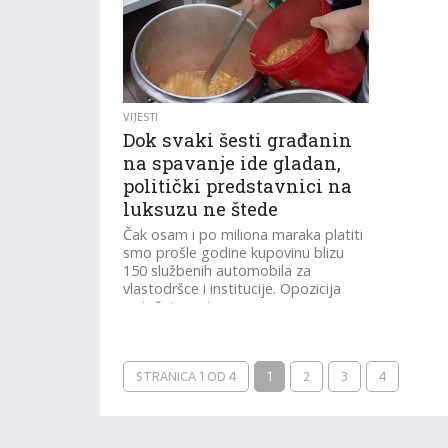
VIJESTI
Dok svaki šesti građanin
na spavanje ide gladan,
politički predstavnici na
luksuzu ne štede
Čak osam i po miliona maraka platiti
smo prošle godine kupovinu blizu
150 službenih automobila za
vlastodršce i institucije. Opozicija
optužuje, oni...
STRANICA 1 OD 4
1
2
3
4