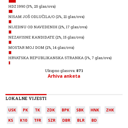
HDZ 1990
(3%, 25 glas/ova)
NISAM JOŠ ODLUČILA/O
(2%, 21 glas/ova)
NIJEDNU OD NAVEDENIH
(2%, 17 glas/ova)
NEZAVISNE KANDIDATE
(2%, 15 glas/ova)
MOSTAR MOJ DOM
(2%, 14 glas/ova)
HRVATSKA REPUBLIKANSKA STRANKA
(1%, 7 glas/ova)
Ukupno glasova:
871
Arhiva anketa
LOKALNE VIJESTI
USK
PK
TK
ZDK
BPK
SBK
HNK
ZHK
KS
K10
TFR
SZR
DBR
BLR
BD