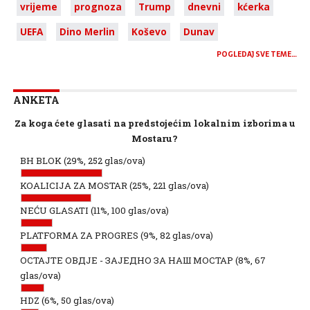
vrijeme
prognoza
Trump
dnevni
kćerka
UEFA
Dino Merlin
Koševo
Dunav
POGLEDAJ SVE TEME…
ANKETA
Za koga ćete glasati na predstojećim lokalnim izborima u
Mostaru?
BH BLOK
(29%, 252 glas/ova)
KOALICIJA ZA MOSTAR
(25%, 221 glas/ova)
NEĆU GLASATI
(11%, 100 glas/ova)
PLATFORMA ZA PROGRES
(9%, 82 glas/ova)
ОСТАЈТЕ ОВДЈЕ - ЗАЈЕДНО ЗА НАШ МОСТАР
(8%, 67
glas/ova)
HDZ
(6%, 50 glas/ova)