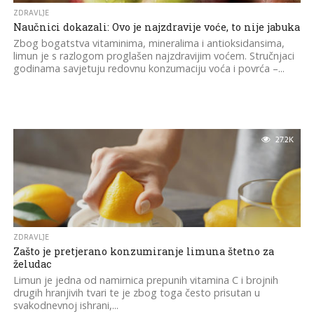
ZDRAVLJE
Naučnici dokazali: Ovo je najzdravije voće, to nije jabuka
Zbog bogatstva vitaminima, mineralima i antioksidansima,
limun je s razlogom proglašen najzdravijim voćem. Stručnjaci
godinama savjetuju redovnu konzumaciju voća i povrća –...
27.2K
ZDRAVLJE
Zašto je pretjerano konzumiranje limuna štetno za
želudac
Limun je jedna od namirnica prepunih vitamina C i brojnih
drugih hranjivih tvari te je zbog toga često prisutan u
svakodnevnoj ishrani,...