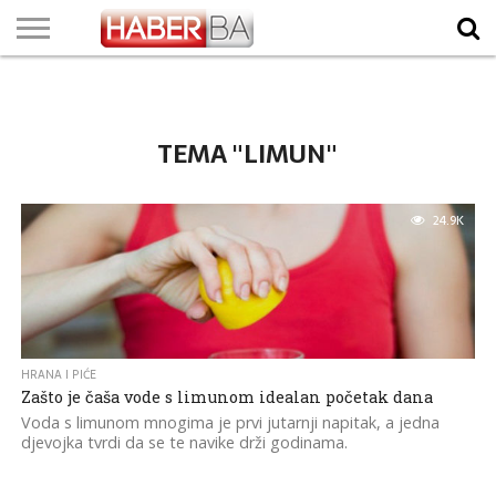
VIJESTI
BIZNIS
SPORT
SHOWBIZ
LIFESTYLE
SCI-
AUTO
ZANIMLJIVOSTI
FOTO
VIDEO
TV
VREMENSKA
STANJE NA
KURSNA
O
MARKETING
IMPRESSUM
KONTAKT
TECH
PROGRAM
PROGNOZA
PUTEVIMA
LISTA
NAMA
TEMA "LIMUN"
24.9K
HRANA I PIĆE
Zašto je čaša vode s limunom idealan početak dana
Voda s limunom mnogima je prvi jutarnji napitak, a jedna
djevojka tvrdi da se te navike drži godinama.