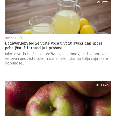
19.9K
HRANA I PIĆE
Dodavanjem jedne vrste voća u vodu svaki dan može
poboljšati hidrataciju i probavu
Iako je voda ključna za preživljavanje, mnogi ljudi zaborave na
redovan unos iste tokom dana. Iako jutarnja šolja čaja i kafe
doprinose...
38.2K