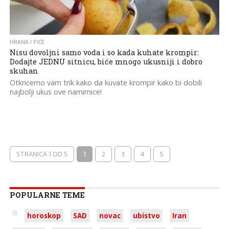
HRANA I PIĆE
Nisu dovoljni samo voda i so kada kuhate krompir:
Dodajte JEDNU sitnicu, biće mnogo ukusniji i dobro
skuhan
Otkrićemo vam trik kako da kuvate krompir kako bi dobili
najbolji ukus ove namirnice!
STRANICA 1 OD 5
1
2
3
4
5
POPULARNE TEME
horoskop
SAD
novac
ubistvo
Iran