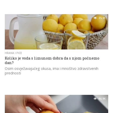
35.9K
HRANA I PIĆE
Koliko je voda s limunom dobra da s njom počnemo
dan?
Osim osvježavajućeg okusa, ima i mnoštvo zdravstvenih
prednosti
46.9K