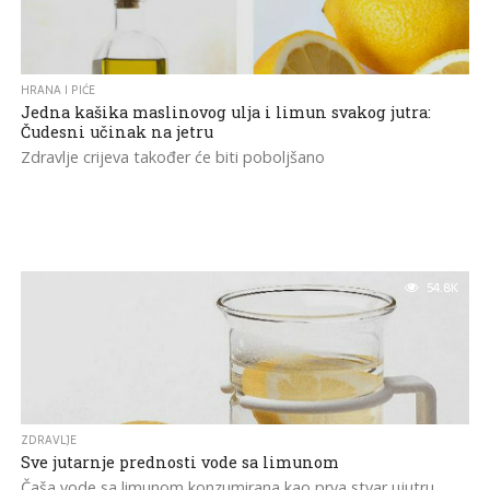
HRANA I PIĆE
Jedna kašika maslinovog ulja i limun svakog jutra:
Čudesni učinak na jetru
Zdravlje crijeva također će biti poboljšano
54.8K
ZDRAVLJE
Sve jutarnje prednosti vode sa limunom
Čaša vode sa limunom konzumirana kao prva stvar ujutru