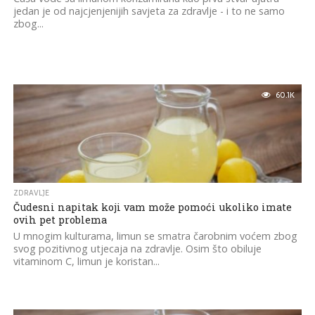
jedan je od najcjenjenijih savjeta za zdravlje - i to ne samo
zbog...
60.1K
ZDRAVLJE
Čudesni napitak koji vam može pomoći ukoliko imate
ovih pet problema
U mnogim kulturama, limun se smatra čarobnim voćem zbog
svog pozitivnog utjecaja na zdravlje. Osim što obiluje
vitaminom C, limun je koristan...