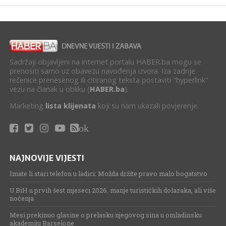
Sadržaji objavljeni na internet portalu HABER.ba mogu se
prenositi samo uz obavezu navođenja izvora. Iza zadnje
rečenice prenesenog ili citiranog teksta postaviti "hyperlink"
vezu na članak u obliku (
HABER.ba
).
Marketing
lista klijenata
koji su nam ukazali povjerenje.
ok
NAJNOVIJE VIJESTI
Imate li stari telefon u ladici: Možda držite pravo malo bogatstvo
U BiH u prvih šest mjeseci 2026. manje turističkih dolazaka, ali više
noćenja
Mesi prekinuo glasine o prelasku njegovog sina u omladinsku
akademiju Barselone