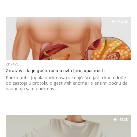
330.6K
ZDRAVLJE
Znakovi da je gušterača u ozbiljnoj opasnosti
Pankreatitis (upala pankreasa) se najčešće javlja kada dođe
do zastoja u protoku digestivnih enzima i ti enzimi počnu da
napadaju sam pankreas....
53.2K