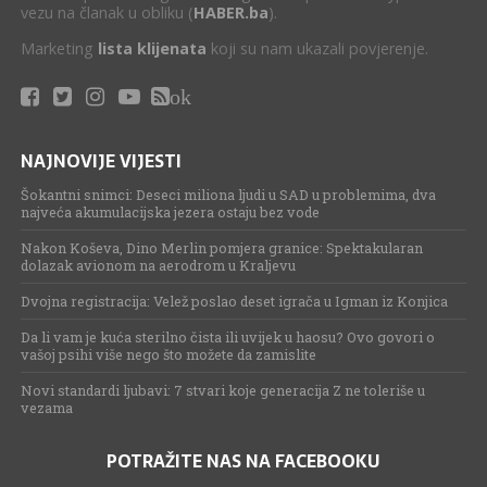
vezu na članak u obliku (
HABER.ba
).
Marketing
lista klijenata
koji su nam ukazali povjerenje.
ok
NAJNOVIJE VIJESTI
Šokantni snimci: Deseci miliona ljudi u SAD u problemima, dva
najveća akumulacijska jezera ostaju bez vode
Nakon Koševa, Dino Merlin pomjera granice: Spektakularan
dolazak avionom na aerodrom u Kraljevu
Dvojna registracija: Velež poslao deset igrača u Igman iz Konjica
Da li vam je kuća sterilno čista ili uvijek u haosu? Ovo govori o
vašoj psihi više nego što možete da zamislite
Novi standardi ljubavi: 7 stvari koje generacija Z ne toleriše u
vezama
POTRAŽITE NAS NA FACEBOOKU