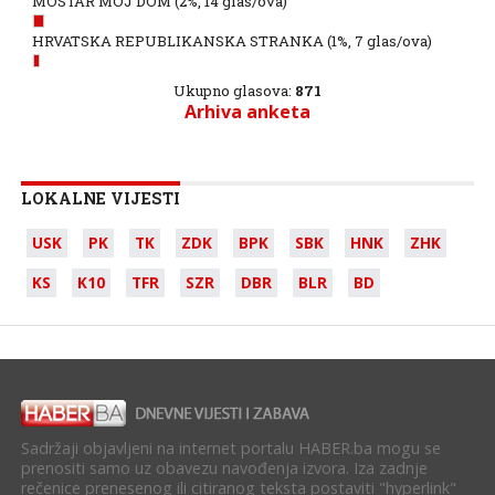
MOSTAR MOJ DOM
(2%, 14 glas/ova)
HRVATSKA REPUBLIKANSKA STRANKA
(1%, 7 glas/ova)
Ukupno glasova:
871
Arhiva anketa
LOKALNE VIJESTI
USK
PK
TK
ZDK
BPK
SBK
HNK
ZHK
KS
K10
TFR
SZR
DBR
BLR
BD
Sadržaji objavljeni na internet portalu HABER.ba mogu se
prenositi samo uz obavezu navođenja izvora. Iza zadnje
rečenice prenesenog ili citiranog teksta postaviti "hyperlink"