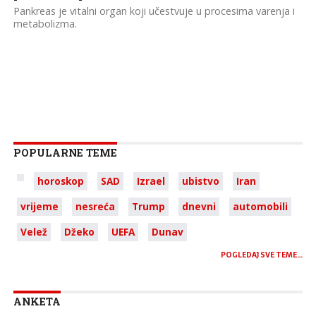
Pankreas je vitalni organ koji učestvuje u procesima varenja i
metabolizma.
POPULARNE TEME
horoskop
SAD
Izrael
ubistvo
Iran
vrijeme
nesreća
Trump
dnevni
automobili
Velež
Džeko
UEFA
Dunav
POGLEDAJ SVE TEME…
ANKETA