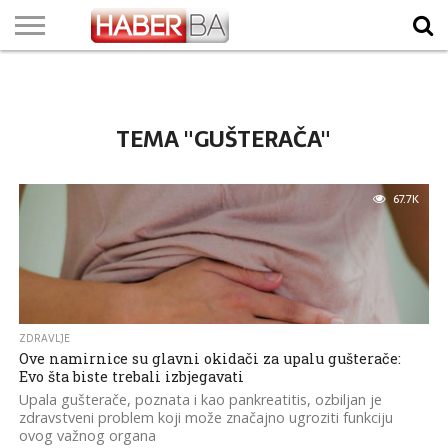
VIJESTI
BIZNIS
SPORT
SHOWBIZ
LIFESTYLE
SCI-
AUTO
ZANIMLJIVOSTI
FOTO
VIDEO
TV
VREMENSKA
STANJE NA
KURSNA
O
MARKETING
IMPRESSUM
KONTAKT
TECH
PROGRAM
PROGNOZA
PUTEVIMA
LISTA
NAMA
TEMA "GUŠTERAČA"
67.7K
ZDRAVLJE
Ove namirnice su glavni okidači za upalu gušterače:
Evo šta biste trebali izbjegavati
Upala gušterače, poznata i kao pankreatitis, ozbiljan je
zdravstveni problem koji može značajno ugroziti funkciju
ovog važnog organa