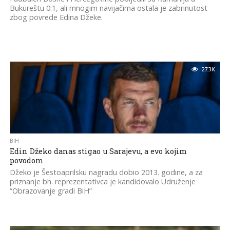
Bukureštu 0:1, ali mnogim navijačima ostala je zabrinutost
zbog povrede Edina Džeke.
27.3K
BIH
Edin Džeko danas stigao u Sarajevu, a evo kojim
povodom
Džeko je Šestoaprilsku nagradu dobio 2013. godine, a za
priznanje bh. reprezentativca je kandidovalo Udruženje
“Obrazovanje gradi BiH”