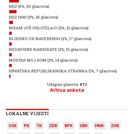
HDZ
(6%, 50 glas/ova)
HDZ 1990
(3%, 25 glas/ova)
NISAM JOŠ ODLUČILA/O
(2%, 21 glas/ova)
NIJEDNU OD NAVEDENIH
(2%, 17 glas/ova)
NEZAVISNE KANDIDATE
(2%, 15 glas/ova)
MOSTAR MOJ DOM
(2%, 14 glas/ova)
HRVATSKA REPUBLIKANSKA STRANKA
(1%, 7 glas/ova)
Ukupno glasova:
871
Arhiva anketa
LOKALNE VIJESTI
USK
PK
TK
ZDK
BPK
SBK
HNK
ZHK