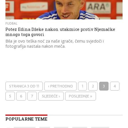
FUDBAL
Potez Edina Džeke nakon utakmice protiv Njemačke
mnogo toga govori
Bila je ovo teška noć za naše igrače, čemu svjedoči i
fotografija nastala nakon meča.
STRANICA 3 OD 11
‹ PRETHODNO
1
2
3
4
5
6
7
SLJEDEĆE ›
POSLJEDNJE »
POPULARNE TEME