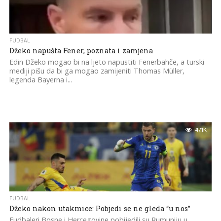
FUDBAL
Džeko napušta Fener, poznata i zamjena
Edin Džeko mogao bi na ljeto napustiti Fenerbahče, a turski
mediji pišu da bi ga mogao zamijeniti Thomas Müller,
legenda Bayerna i...
47.1K
FUDBAL
Džeko nakon utakmice: Pobjedi se ne gleda “u nos”
Fudbaleri Bosne i Hercegovine pobijedili su Rumuniju u