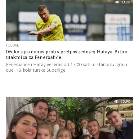
33.2K
FUDBAL
Džeko igra danas protiv pretposljednjeg Hataya: Bitna
utakmica za Fenerbahče
Fenerbahce i Hatay večeras od 17,00 sati u Istanbulu igraju
duel 18. kola turske Superlige.
70.9K