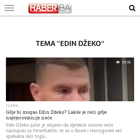
VIJESTI
BIZNIS
SPORT
SHOWBIZ
LIFESTYLE
SCI-
AUTO
ZANIMLJIVOSTI
FOTO
VIDEO
TV
VREMENSKA
STANJE NA
KURSNA
O
MARKETING
IMPRESSUM
KONTAKT
TECH
PROGRAM
PROGNOZA
PUTEVIMA
LISTA
NAMA
TEMA "EDIN DŽEKO"
34.5K
FUDBAL
Gdje bi mogao Edin Džeko? Lakše je reći gdje
najvjerovatnije neće
Edin Džeko jučer je objavio da sljedeće sezone neće
nastupati za Fenerbahče, te se u Bosni i Hercegovini već
spekulira oko toga...