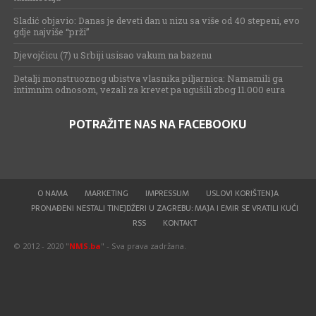
Sladić objavio: Danas je deveti dan u nizu sa više od 40 stepeni, evo
gdje najviše “prži”
Djevojčicu (7) u Srbiji usisao vakum na bazenu
Detalji monstruoznog ubistva vlasnika piljarnica: Namamili ga
intimnim odnosom, vezali za krevet pa ugušili zbog 11.000 eura
POTRAŽITE NAS NA FACEBOOKU
O NAMA
MARKETING
IMPRESSUM
USLOVI KORIŠTENJA
PRONAĐENI NESTALI TINEJDŽERI U ZAGREBU: MAJA I EMIR SE VRATILI KUĆI
RSS
KONTAKT
© 2012 - 2020 "
NMS.ba
" - Sva prava zadržana.