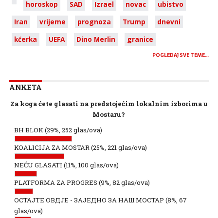
horoskop
SAD
Izrael
novac
ubistvo
Iran
vrijeme
prognoza
Trump
dnevni
kćerka
UEFA
Dino Merlin
granice
POGLEDAJ SVE TEME…
ANKETA
Za koga ćete glasati na predstojećim lokalnim izborima u
Mostaru?
BH BLOK
(29%, 252 glas/ova)
KOALICIJA ZA MOSTAR
(25%, 221 glas/ova)
NEĆU GLASATI
(11%, 100 glas/ova)
PLATFORMA ZA PROGRES
(9%, 82 glas/ova)
ОСТАЈТЕ ОВДЈЕ - ЗАЈЕДНО ЗА НАШ МОСТАР
(8%, 67
glas/ova)