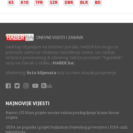
KS
K10
TFR
SZR
DBR
BLR
BD
Sadržaji objavljeni na internet portalu HABER.ba mogu se
prenositi samo uz obavezu navođenja izvora. Iza zadnje
rečenice prenesenog ili citiranog teksta postaviti "hyperlink"
vezu na članak u obliku (
HABER.ba
).
Marketing
lista klijenata
koji su nam ukazali povjerenje.
ok
NAJNOVIJE VIJESTI
Ratovi i El Nino prijete novim valom poskupljenja hrane širom
svijeta
UEFA ne popušta i prijeti bojkotom Svjetskog prvenstva i FIFA-inih
takmičenja