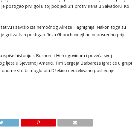
je postigao prvi gol u toj pobjedi 3:1 protiv Irana u Salvadoru. Ko
tativu i završio iza nemoćnog Alireze Haghighija. Nakon toga su
ok je gol za Iran postigao Reza Ghoochannejhad neposredno prije
da ispiše historiju s Bosnom i Hercegovinom i poveća svoj
g ljeta u Sjevernoj Americi. Tim Sergeja Barbareza igrat će u grupi
 u onome što bi moglo biti Džekino neočekivano posljednje