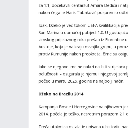
za 1:1, dočekavši centaršut Amara Dedića i nat
nakon čega je Haris Tabaković pospremio odbi
Ipak, Džeko je već tokom UEFA kvalifikacija pre
San Marina u domaćoj pobjedi 1:0. U gostujućoj 
zimskog prijelaznog roka prešao iz Fiorentine u
Austrije, koja je na kraju osvojila grupu, u por
protiv Rumunije nakon preokreta, čime su osigu
Iako se njegovo ime ne nalazi na listi strijelaca 
odlučnosti – osigurala je njemu i njegovoj zeml
počeo u martu 2025. godine na najbolji način.
Džeko na Brazilu 2014
Kampanja Bosne i Hercegovine na njihovom jed
2014, počela je teško, nesretnim porazom 2:1 od
Treća utakmica ostala je upisana u historiju nac