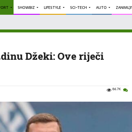
PORT
SHOWBIZ
LIFESTYLE
SCI-TECH
AUTO
ZANIMLJ
dinu Džeki: Ove riječi
86.7K