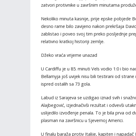
zatvori protivnike u završnim minutama produž
Nekoliko minuta kasnije, prije epske pobjede B
desno rame bilo zavijeno nakon prekršaja Davidea
zablistao i poveo svoj tim preko posljednje pr
relativno kratkoj historiji zemlje.
Džeko vraća vrijeme unazad
U Cardiffu je u 85. minuti Vels vodio 1:0 i bio
Bellamyja još uvijek nisu bili testirani od strane
ispred ostalih sa 73 gola.
Labud iz Sarajeva se uzdigao iznad svih i snaž
Alajbegović, izjednačivši rezultat i odvevši uta
uslijedilo izvođenje penala. To je bila prva od
plasman na završnicu u Sjevernoj Americi.
U finalu baraža protiv Italije, kapiten i napad