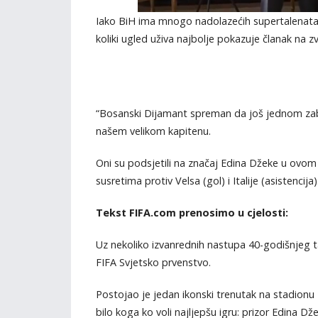
Iako BiH ima mnogo nadolazećih supertalenata, 
koliki ugled uživa najbolje pokazuje članak na zv
“Bosanski Dijamant spreman da još jednom zablis
našem velikom kapitenu.
Oni su podsjetili na značaj Edina Džeke u ovom v
susretima protiv Velsa (gol) i Italije (asistencija)
Tekst FIFA.com prenosimo u cjelosti:
Uz nekoliko izvanrednih nastupa 40-godišnjeg 
FIFA Svjetsko prvenstvo.
Postojao je jedan ikonski trenutak na stadionu 
bilo koga ko voli najljepšu igru: prizor Edina Dž