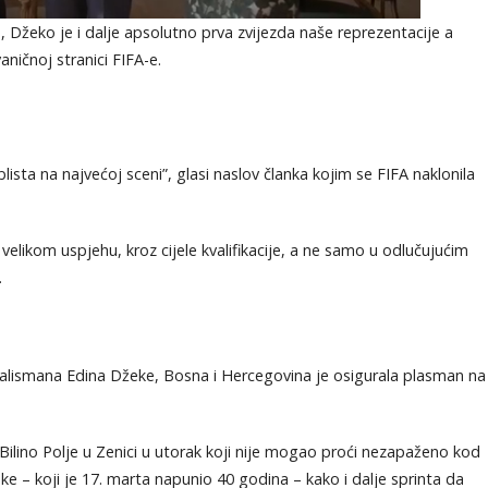
Džeko je i dalje apsolutno prva zvijezda naše reprezentacije a
aničnoj stranici FIFA-e.
ta na najvećoj sceni”, glasi naslov članka kojim se FIFA naklonila
elikom uspjehu, kroz cijele kvalifikacije, a ne samo u odlučujućim
.
talismana Edina Džeke, Bosna i Hercegovina je osigurala plasman na
Bilino Polje u Zenici u utorak koji nije mogao proći nezapaženo kod
eke – koji je 17. marta napunio 40 godina – kako i dalje sprinta da