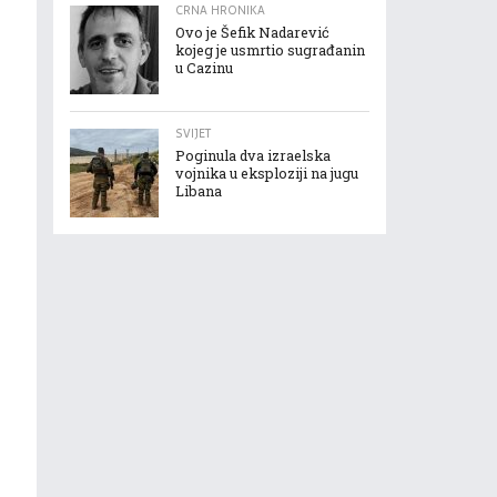
CRNA HRONIKA
Ovo je Šefik Nadarević
kojeg je usmrtio sugrađanin
u Cazinu
SVIJET
Poginula dva izraelska
vojnika u eksploziji na jugu
Libana