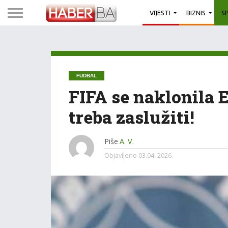
VIJESTI
BIZNIS
S
FUDBAL
FIFA se naklonila E
treba zaslužiti!
Piše
A. V.
Objavljeno
03.04. 2026.