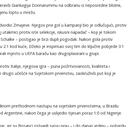
jeravši Gianluigija Donnarummu na odbranu iz neposredne blizine,
jenu loptu u mrežu.
dvodio Zmajeve. Njegov prvi gol u kampanji bio je odlučujući, protiv
utakmici protiv iste selekcije, iskusni napadač – koji je tokom
 Schalke – postigao je brzi dupli pogodak. Nakon gola protiv
azu 2:1 kod kuće, Džeko je inspirisao svoj tim do ključne pobjede 3:1
rali mjesto u UEFA baražu kao drugoplasirani u grupi.
protiv Italije, njegova igra – puna požrtvovanosti, kvaliteta i
ji drugo učešće na Svjetskom prvenstvu, zaokruživši put koji je
inom prethodnom nastupu na svjetskim prvenstvima, u Brazilu
 Argentine, nakon čega je uslijedio tijesan poraz 1:0 od Nigerije.
ije, jer su Bosanci ostvarili svoju prvu – i do danas jedinu – pobjedu