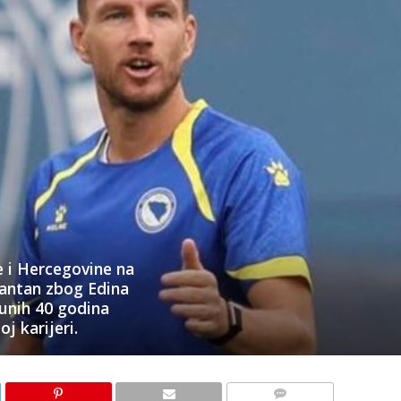
 i Hercegovine na
santan zbog Edina
punih 40 godina
j karijeri.