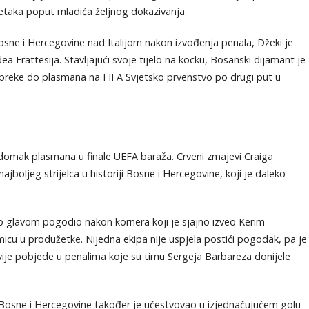
etaka poput mladića željnog dokazivanja.
osne i Hercegovine nad Italijom nakon izvođenja penala, Džeki je
 Frattesija. Stavljajući svoje tijelo na kocku, Bosanski dijamant je
epreke do plasmana na FIFA Svjetsko prvenstvo po drugi put u
 nadomak plasmana u finale UEFA baraža. Crveni zmajevi Craiga
 najboljeg strijelca u historiji Bosne i Hercegovine, koji je daleko
no glavom pogodio nakon kornera koji je sjajno izveo Kerim
kmicu u produžetke. Nijedna ekipa nije uspjela postići pogodak, pa je
 dvije pobjede u penalima koje su timu Sergeja Barbareza donijele
ač Bosne i Hercegovine također je učestvovao u izjednačujućem golu