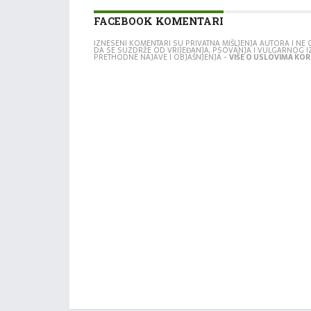
FACEBOOK KOMENTARI
IZNESENI KOMENTARI SU PRIVATNA MIŠLJENJA AUTORA I N
DA SE SUZDRŽE OD VRIJEĐANJA, PSOVANJA I VULGARNOG 
PRETHODNE NAJAVE I OBJAŠNJENJA -
VIŠE O USLOVIMA KORI