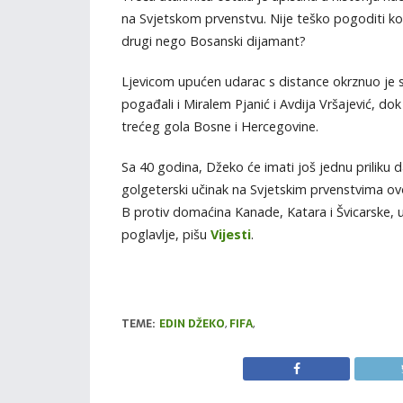
na Svjetskom prvenstvu. Nije teško pogoditi ko 
drugi nego Bosanski dijamant?
Ljevicom upućen udarac s distance okrznuo je s
pogađali i Miralem Pjanić i Avdija Vršajević, d
trećeg gola Bosne i Hercegovine.
Sa 40 godina, Džeko će imati još jednu priliku 
golgeterski učinak na Svjetskim prvenstvima ovo
B protiv domaćina Kanade, Katara i Švicarske,
poglavlje, pišu
Vijesti
.
TEME:
EDIN DŽEKO
,
FIFA
,