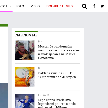
IVOSTI
FOTO
VIDEO
DOHABERITE VIJEST
ARHIVA
NAJNOVIJE
BIH
Mostar će biti domaćin
memorijalne muzičke večeri
u znak sjećanja na Marka
Govorčina
BIH
Paklene vrućine u BiH:
Temperature do 41 stepen
ESTRADA
Lepa Brena izvela svoj
legendarni pokret, a onda
pala pred publikom