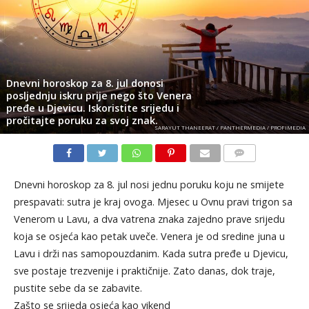
Dnevni horoskop za 8. jul donosi
posljednju iskru prije nego što Venera
pređe u Djevicu. Iskoristite srijedu i
pročitajte poruku za svoj znak.
SARAYUT THANEERAT / PANTHERMEDIA / PROFIMEDIA
KOMENTARI
Dnevni horoskop za 8. jul nosi jednu poruku koju ne smijete
prespavati: sutra je kraj ovoga. Mjesec u Ovnu pravi trigon sa
Venerom u Lavu, a dva vatrena znaka zajedno prave srijedu
koja se osjeća kao petak uveče. Venera je od sredine juna u
Lavu i drži nas samopouzdanim. Kada sutra pređe u Djevicu,
sve postaje trezvenije i praktičnije. Zato danas, dok traje,
pustite sebe da se zabavite.
Zašto se srijeda osjeća kao vikend