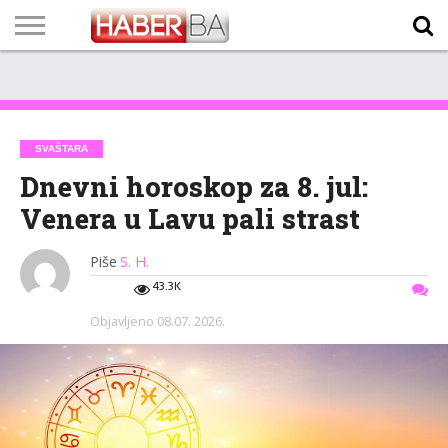
VIJESTI
BIZNIS
SPORT
SHOWBIZ
LIFESTYLE
SCI-
AUTO
ZANIMLJIVOSTI
FOTO
VIDEO
TV
VREMENSKA
STANJE NA
KURSNA
O
MARKETING
IMPRESSUM
KONTAKT
TECH
PROGRAM
PROGNOZA
PUTEVIMA
LISTA
NAMA
SVAŠTARA
Dnevni horoskop za 8. jul:
Venera u Lavu pali strast
Piše
S. H.
43.3K
Objavljeno
08.07. 2026.