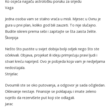
Ko osjeća najjaču astrološku poruku za srijedu
Vaga
Jedna osoba vam se stalno vraća u misli. Mjesec u Ovnu je
gura u prvi plan, koliko god bili zauzeti. To nije slučajno.
Budite iskreni prema sebi i zapitajte se šta zaista želite.
Škorpija
Nešto što pustite u svijet dobija bolji odjek nego što ste
očekivali. Objava, projekat ili ideju primjećuju pravi ljudi i
stvari kreću naprijed. Ovo je pobjeda koja vam je nedjeljama
nedostajala.
Strijelac
Dvoumili ste se oko putovanja, a odgovor je sada očigledan.
Oklevanje nestaje. Finansije se poklapaju i imate zeleno
svjetlo da rezervišete put koji ste odlagali.
Jarac