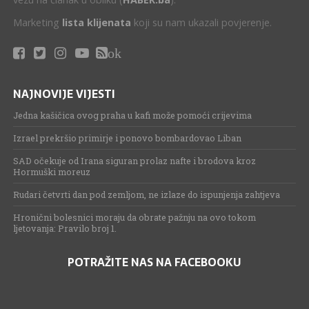
Marketing
lista klijenata
koji su nam ukazali povjerenje.
ok
NAJNOVIJE VIJESTI
Jedna kašičica ovog praha u kafi može pomoći crijevima
Izrael prekršio primirje i ponovo bombardovao Liban
SAD očekuje od Irana siguran prolaz nafte i brodova kroz
Hormuški moreuz
Rudari četvrti dan pod zemljom, ne izlaze do ispunjenja zahtjeva
Hronični bolesnici moraju da obrate pažnju na ovo tokom
ljetovanja: Pravilo broj 1.
POTRAŽITE NAS NA FACEBOOKU