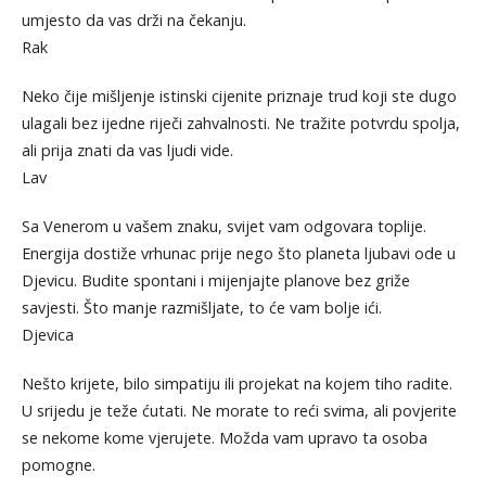
umjesto da vas drži na čekanju.
Rak
Neko čije mišljenje istinski cijenite priznaje trud koji ste dugo
ulagali bez ijedne riječi zahvalnosti. Ne tražite potvrdu spolja,
ali prija znati da vas ljudi vide.
Lav
Sa Venerom u vašem znaku, svijet vam odgovara toplije.
Energija dostiže vrhunac prije nego što planeta ljubavi ode u
Djevicu. Budite spontani i mijenjajte planove bez griže
savjesti. Što manje razmišljate, to će vam bolje ići.
Djevica
Nešto krijete, bilo simpatiju ili projekat na kojem tiho radite.
U srijedu je teže ćutati. Ne morate to reći svima, ali povjerite
se nekome kome vjerujete. Možda vam upravo ta osoba
pomogne.