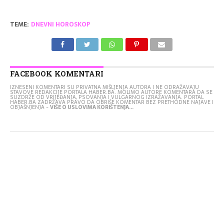
TEME:
DNEVNI HOROSKOP
FACEBOOK KOMENTARI
IZNESENI KOMENTARI SU PRIVATNA MIŠLJENJA AUTORA I NE ODRAŽAVAJU
STAVOVE REDAKCIJE PORTALA HABER.BA. MOLIMO AUTORE KOMENTARA DA SE
SUZDRŽE OD VRIJEĐANJA, PSOVANJA I VULGARNOG IZRAŽAVANJA. PORTAL
HABER.BA ZADRŽAVA PRAVO DA OBRIŠE KOMENTAR BEZ PRETHODNE NAJAVE I
OBJAŠNJENJA -
VIŠE O USLOVIMA KORIŠTENJA...