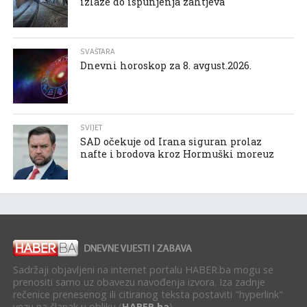
izlaze do ispunjenja zahtjeva
SVAŠTARA
Dnevni horoskop za 8. avgust.2026.
SVIJET
SAD očekuje od Irana siguran prolaz
nafte i brodova kroz Hormuški moreuz
Sadržaji objavljeni na internet portalu HABER.ba mogu se
prenositi samo uz obavezu navođenja izvora. Iza zadnje
rečenice prenesenog ili citiranog teksta postaviti "hyperlink"
vezu na članak u obliku (
HABER.ba
).