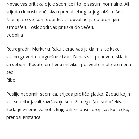
Novac vas pritiska cijele sedmice i to je sasvim normalno. Ali
srijeda donosi neočekivan predah zbog kojeg lakše dišete.
Nije riječ o velikom dobitku, ali dovoljno je da promijeni
atmosferu i oslobodi vas pritiska do večeri.
Vodolija
Retrogradni Merkur u Raku tjerao vas je da mislite kako
stalno govorite pogrešne stvari. Danas ste ponovo u skladu
sa sobom. Pustite omiljenu muziku i posvetite malo vremena
sebi.
Ribe
Poslije napornih sedmica, srijeda protiče glatko. Zadaci kojih
ste se pribojavali završavaju se brže nego što ste očekivali.
Sada je vrijeme za hobi, knjigu ili kreativni projekat koji čeka,
prenosi Krstarica.