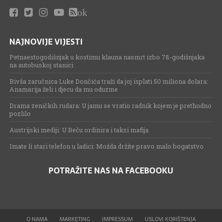
ok
NAJNOVIJE VIJESTI
Petnaestogodišnjak u kostimu klauna nasmrt izbo 78-godišnjaka
na autobuskoj stanici
Bivša zaručnica Luke Dončića traži da joj isplati 50 miliona dolara:
Anamarija želi i djecu da mu oduzme
Drama zeničkih rudara: U jamu se vratio radnik kojem je prethodno
pozlilo
Austrijski mediji: U Beču ordinira i taksi mafija
Imate li stari telefon u ladici: Možda držite pravo malo bogatstvo
POTRAŽITE NAS NA FACEBOOKU
O NAMA
MARKETING
IMPRESSUM
USLOVI KORIŠTENJA