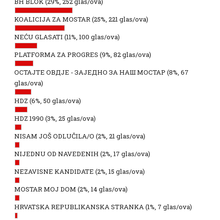
BH BLOK
(29%, 252 glas/ova)
KOALICIJA ZA MOSTAR
(25%, 221 glas/ova)
NEĆU GLASATI
(11%, 100 glas/ova)
PLATFORMA ZA PROGRES
(9%, 82 glas/ova)
ОСТАЈТЕ ОВДЈЕ - ЗАЈЕДНО ЗА НАШ МОСТАР
(8%, 67
glas/ova)
HDZ
(6%, 50 glas/ova)
HDZ 1990
(3%, 25 glas/ova)
NISAM JOŠ ODLUČILA/O
(2%, 21 glas/ova)
NIJEDNU OD NAVEDENIH
(2%, 17 glas/ova)
NEZAVISNE KANDIDATE
(2%, 15 glas/ova)
MOSTAR MOJ DOM
(2%, 14 glas/ova)
HRVATSKA REPUBLIKANSKA STRANKA
(1%, 7 glas/ova)