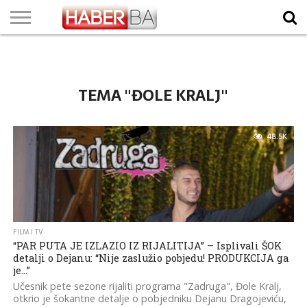
VIJESTI
BIZNIS
SPORT
SHOWBIZ
LIFESTYLE
SCI-
AUTO
ZANIMLJIVOSTI
FOTO
VIDEO
TV
VREMENSKA
STANJE NA
KURSNA
O
MARKETING
IMPRESSUM
KONTAKT
TECH
PROGRAM
PROGNOZA
PUTEVIMA
LISTA
NAMA
TEMA "ĐOLE KRALJ"
48.5K
FILM I TV
“PAR PUTA JE IZLAZIO IZ RIJALITIJA” – Isplivali ŠOK
detalji o Dejanu: “Nije zaslužio pobjedu! PRODUKCIJA ga
je…”
Učesnik pete sezone rijaliti programa "Zadruga", Đole Kralj,
otkrio je šokantne detalje o pobjedniku Dejanu Dragojeviću,