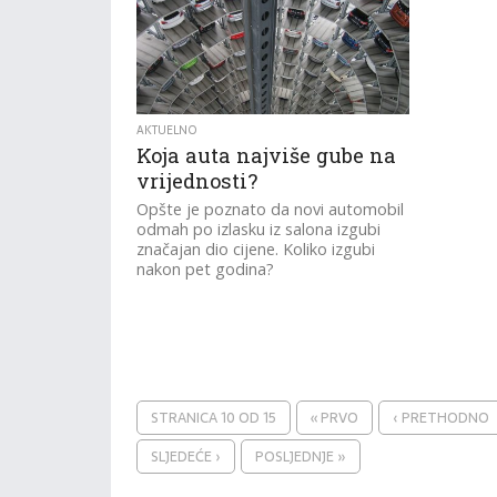
AKTUELNO
Koja auta najviše gube na
vrijednosti?
Opšte je poznato da novi automobil
odmah po izlasku iz salona izgubi
značajan dio cijene. Koliko izgubi
nakon pet godina?
STRANICA 10 OD 15
« PRVO
‹ PRETHODNO
SLJEDEĆE ›
POSLJEDNJE »