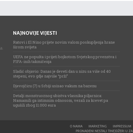
NAJNOVIJE VIJESTI
Ratovi i El Nino prijete novim valom poskupljenja hrane
širom svijeta
a.
UEFA ne popušta i prijeti bojkotom Svjetskog prvenstva i
FIFA-inih takmičenja
Sladić objavio: Danas je deveti dan u nizu sa više od 40
stepeni, evo gdje najviše “prži”
Djevojčicu (7) u Srbiji usisao vakum na bazenu
Detalji monstruoznog ubistva vlasnika piljarnica:
Namamili ga intimnim odnosom, vezali za krevet pa
ugušili zbog 11.000 eura
O NAMA
MARKETING
IMPRESSUM
PRONAĐENI NESTALI TINEJDŽERI U ZAG