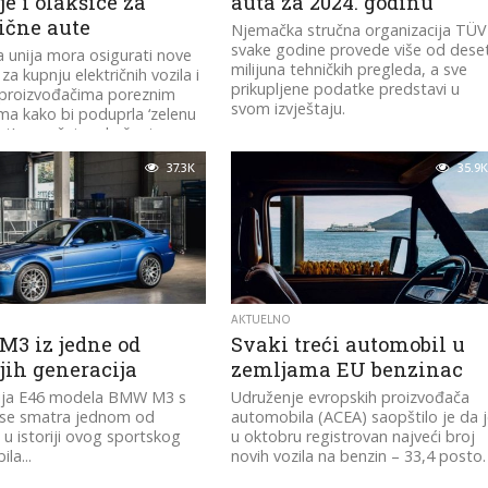
je i olakšice za
auta za 2024. godinu
ične aute
Njemačka stručna organizacija TÜV
svake godine provede više od dese
 unija mora osigurati nove
milijuna tehničkih pregleda, a sve
za kupnju električnih vozila i
prikupljene podatke predstavi u
proizvođačima poreznim
svom izvještaju.
ma kako bi poduprla ‘zelenu
t’, poručuje udruženje...
37.3K
35.9K
AKTUELNO
3 iz jedne od
Svaki treći automobil u
jih generacija
zemljama EU benzinac
ija E46 modela BMW M3 s
Udruženje evropskih proizvođača
se smatra jednom od
automobila (ACEA) saopštilo je da 
h u istoriji ovog sportskog
u oktobru registrovan najveći broj
la...
novih vozila na benzin – 33,4 posto.