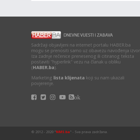
Sadržaji objavljeni na internet portalu HABER.ba
mogu se prenositi samo uz obavezu navođenja izvor
Iza zadnje rečenice prenesenog ili citiranog teksta
postaviti "hyperlink" vezu na članak u obliku
(
HABER.ba
).
Marketing
lista klijenata
koji su nam ukazali
povjerenje.
ok
© 2012 - 2020 "
NMS.ba
" - Sva prava zadržana.