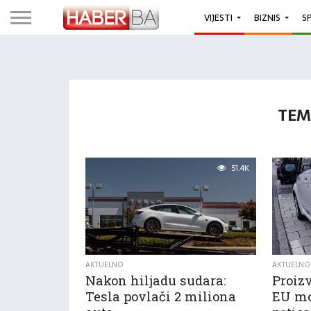
VIJESTI
BIZNIS
S
TEM
51.4K
AKTUELNO
AKTUELNO
Nakon hiljadu sudara:
Proiz
Tesla povlači 2 miliona
EU mo