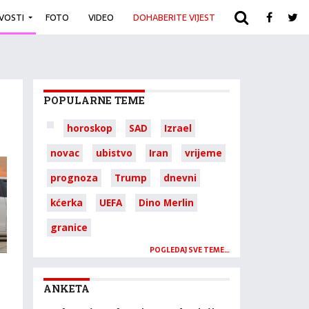
IVOSTI
FOTO
VIDEO
DOHABERITE VIJEST
ARHIVA
POPULARNE TEME
horoskop
SAD
Izrael
novac
ubistvo
Iran
vrijeme
prognoza
Trump
dnevni
kćerka
UEFA
Dino Merlin
granice
POGLEDAJ SVE TEME…
ANKETA