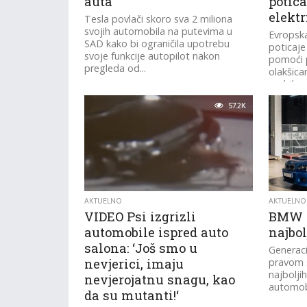
auta
potica
elektr
Tesla povlači skoro sva 2 miliona
svojih automobila na putevima u
Evropska
SAD kako bi ograničila upotrebu
poticaje 
svoje funkcije autopilot nakon
pomoći 
pregleda od...
olakšica
mobilnos
57.2K
AKTUELNO
AKTUELNO
VIDEO Psi izgrizli
BMW M
automobile ispred auto
najbol
salona: ‘Još smo u
Generac
nevjerici, imaju
pravom 
najbolji
nevjerojatnu snagu, kao
automobi
da su mutanti!‘