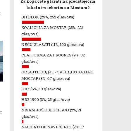
Za koga ćete glasati na predstojećim
lokalnim izborima u Mostaru?
t
BH BLOK
(29%, 252 glas/ova)
KOALICIJA ZA MOSTAR
(25%, 221
glas/ova)
NEĆU GLASATI
(11%, 100 glas/ova)
PLATFORMA ZA PROGRES
(9%, 82
glas/ova)
ОСТАЈТЕ ОВДЈЕ - ЗАЈЕДНО ЗА НАШ
МОСТАР
(8%, 67 glas/ova)
HDZ
(6%, 50 glas/ova)
HDZ 1990
(3%, 25 glas/ova)
NISAM JOŠ ODLUČILA/O
(2%, 21
je
glas/ova)
NIJEDNU OD NAVEDENIH
(2%, 17