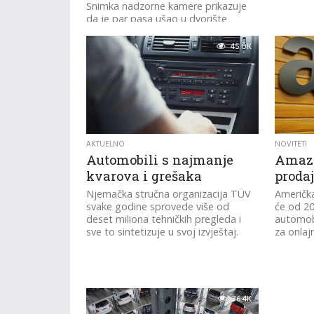
Snimka nadzorne kamere prikazuje
da je par pasa ušao u dvorište
autosalona i počeo trgati odbojnike i
druge dijelove s vozila
45.0K
AKTUELNO
NOVITETI
Automobili s najmanje
Amazo
kvarova i grešaka
proda
Njemačka stručna organizacija TÜV
Američk
svake godine sprovede više od
će od 20
deset miliona tehničkih pregleda i
automob
sve to sintetizuje u svoj izvještaj.
za onlaj
36.4K