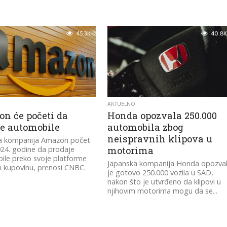
45.3K
40.8K
AKTUELNO
n će početi da
Honda opozvala 250.000
je automobile
automobila zbog
neispravnih klipova u
a kompanija Amazon počet
24. godine da prodaje
motorima
ile preko svoje platforme
Japanska kompanija Honda opozva
n kupovinu, prenosi CNBC.
je gotovo 250.000 vozila u SAD,
nakon što je utvrđeno da klipovi u
njihovim motorima mogu da se...