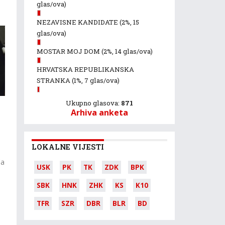
glas/ova)
NEZAVISNE KANDIDATE
(2%, 15
glas/ova)
MOSTAR MOJ DOM
(2%, 14 glas/ova)
HRVATSKA REPUBLIKANSKA
STRANKA
(1%, 7 glas/ova)
Ukupno glasova:
871
Arhiva anketa
LOKALNE VIJESTI
la
USK
PK
TK
ZDK
BPK
SBK
HNK
ZHK
KS
K10
TFR
SZR
DBR
BLR
BD