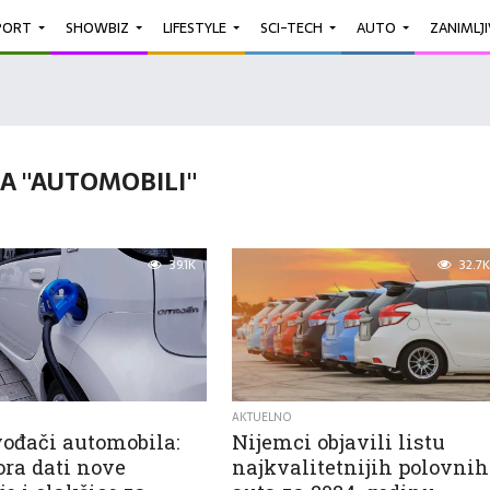
PORT
SHOWBIZ
LIFESTYLE
SCI-TECH
AUTO
ZANIMLJ
A "AUTOMOBILI"
39.1K
32.7K
AKTUELNO
vođači automobila:
Nijemci objavili listu
ra dati nove
najkvalitetnijih polovnih