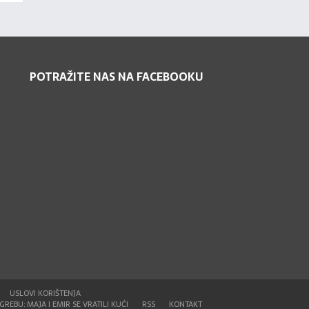
POTRAŽITE NAS NA FACEBOOKU
USLOVI KORIŠTENJA
REBU: MAJA I EMIR SE VRATILI KUĆI
RSS
KONTAKT