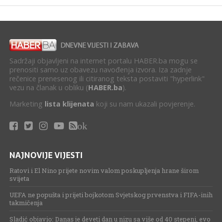
Sadržaji objavljeni na internet portalu HABER.ba mogu se
prenositi samo uz obavezu navođenja izvora. Iza zadnje
rečenice prenesenog ili citiranog teksta postaviti "hyperlink"
vezu na članak u obliku (
HABER.ba
).
Marketing
lista klijenata
koji su nam ukazali povjerenje.
ok
NAJNOVIJE VIJESTI
Ratovi i El Nino prijete novim valom poskupljenja hrane širom
svijeta
UEFA ne popušta i prijeti bojkotom Svjetskog prvenstva i FIFA-inih
takmičenja
Sladić objavio: Danas je deveti dan u nizu sa više od 40 stepeni, evo