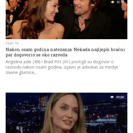
41.5K
FILM I TV
Nakon osam godina natezanja: Nekada najljepši bračni
par dogovorio se oko razvoda
Angelina Jolie (49) i Brad Pitt (61) postigli su dogovor o
razvodu nakon osam godina, izjavio je advokat za medije
slavne glumice,...
49.8K