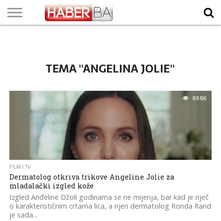
VIJESTI
BIZNIS
SPORT
SHOWBIZ
LIFESTYLE
SCI-
AUTO
ZANIMLJIVOSTI
FOTO
VIDEO
TV
VREMENSKA
STANJE NA
KURSNA
O
MARKETING
IMPRESSUM
KONTAKT
TECH
PROGRAM
PROGNOZA
PUTEVIMA
LISTA
NAMA
TEMA "ANGELINA JOLIE"
89.8K
FILM I TV
Dermatolog otkriva trikove Angeline Jolie za
mladalački izgled kože
Izgled Anđeline Džoli godinama se ne mijenja, bar kad je riječ
o karakterističnim crtama lica, a njen dermatolog Ronda Rand
je sada...