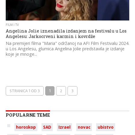
FILM I TV
Angelina Jolie iznenadila izdanjem na festivalu u Los
Angelesu: Jarkocrveni karmin i kovrdže
Na premijeri filma "Maria" održanoj na AFI Film Festivalu 2024.
u Los Angelesu, glumica Angelina Jolie predstavila je izdanje
koje je mnoge...
STRANICA 1 OD 3
1
2
3
POPULARNE TEME
horoskop
SAD
Izrael
novac
ubistvo