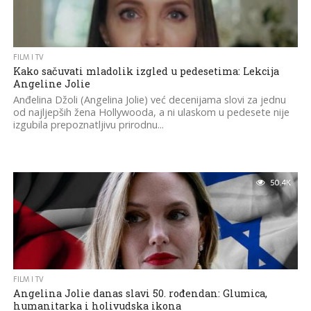
FILM I TV
Kako sačuvati mladolik izgled u pedesetima: Lekcija
Angeline Jolie
Anđelina Džoli (Angelina Jolie) već decenijama slovi za jednu
od najljepših žena Hollywooda, a ni ulaskom u pedesete nije
izgubila prepoznatljivu prirodnu...
50.4K
FILM I TV
Angelina Jolie danas slavi 50. rođendan: Glumica,
humanitarka i holivudska ikona