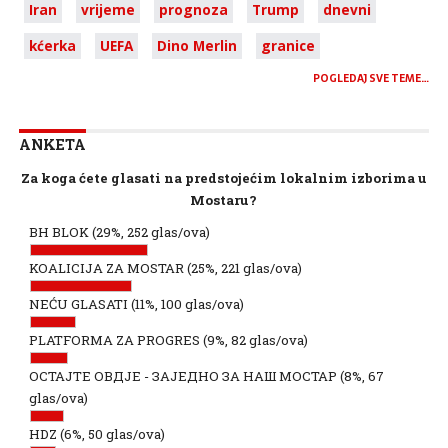
Iran
vrijeme
prognoza
Trump
dnevni
kćerka
UEFA
Dino Merlin
granice
POGLEDAJ SVE TEME…
ANKETA
Za koga ćete glasati na predstojećim lokalnim izborima u
Mostaru?
BH BLOK
(29%, 252 glas/ova)
KOALICIJA ZA MOSTAR
(25%, 221 glas/ova)
NEĆU GLASATI
(11%, 100 glas/ova)
PLATFORMA ZA PROGRES
(9%, 82 glas/ova)
ОСТАЈТЕ ОВДЈЕ - ЗАЈЕДНО ЗА НАШ МОСТАР
(8%, 67
glas/ova)
HDZ
(6%, 50 glas/ova)