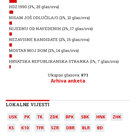
HDZ 1990
(3%, 25 glas/ova)
NISAM JOŠ ODLUČILA/O
(2%, 21 glas/ova)
NIJEDNU OD NAVEDENIH
(2%, 17 glas/ova)
NEZAVISNE KANDIDATE
(2%, 15 glas/ova)
MOSTAR MOJ DOM
(2%, 14 glas/ova)
HRVATSKA REPUBLIKANSKA STRANKA
(1%, 7 glas/ova)
Ukupno glasova:
871
Arhiva anketa
LOKALNE VIJESTI
USK
PK
TK
ZDK
BPK
SBK
HNK
ZHK
KS
K10
TFR
SZR
DBR
BLR
BD