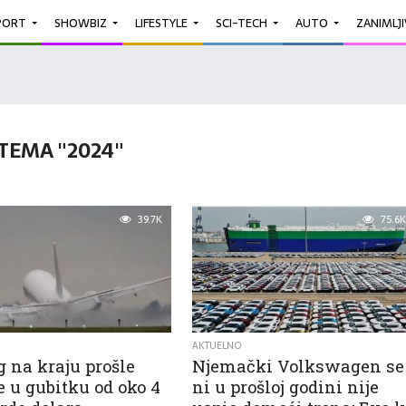
PORT
SHOWBIZ
LIFESTYLE
SCI-TECH
AUTO
ZANIMLJ
TEMA "2024"
39.7K
75.6K
AKTUELNO
 na kraju prošle
Njemački Volkswagen se
 u gubitku od oko 4
ni u prošloj godini nije