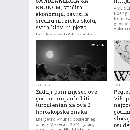
SANDŽAKLIJKA SA
milija
KRUNOM, studira
AMERIČK
ekonomiju, završila
Boeing i
tromjese
srednu muzičku školu,
gubitkom
svira klavir i pjeva
dolara i o
Lejla Kratovac iz Srbije dobila je
nagradu World Tourism Queen 2024.
74.1K
na izboru za Miss Tourism World,
koji je održan u gradu...
SVAŠTARA
SVIJET
Zadnji puni mjesec ove
Pogled
godine mogao bi biti
Vikipe
turbulentan za ova 3
najpos
horoskopska znaka
godin
slučaj
Energetski vrhunac posljednjeg
punog Mjeseca u 2024. godini,
osuđe
poznatog kao Hladni Mjesec,