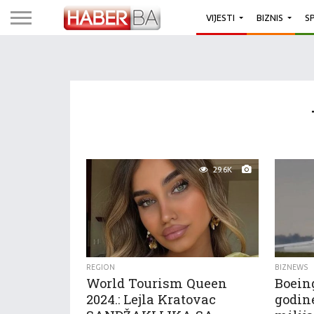
VIJESTI
BIZNIS
S
29.6K
REGION
BIZNEWS
World Tourism Queen
Boeing
2024.: Lejla Kratovac
godine