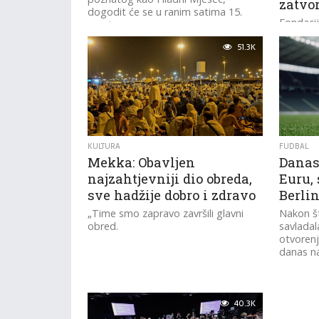
zatvo
dogodit će se u ranim satima 15.
Fondacij
prosinca.
organiza
51.3K
Vikipedi
godišnju 
stranica,
da...
KULTURA
FUDBAL
Mekka: Obavljen
Danas
najzahtjevniji dio obreda,
Euru, 
sve hadžije dobro i zdravo
Berli
„Time smo zapravo završili glavni
Nakon š
obred.
savladal
otvorenj
danas na
40.3K