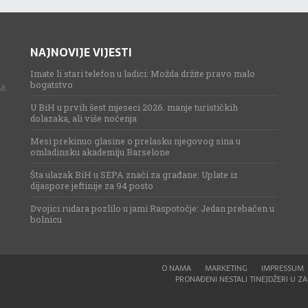
NAJNOVIJE VIJESTI
Imate li stari telefon u ladici: Možda držite pravo malo
bogatstvo
a.
U BiH u prvih šest mjeseci 2026. manje turističkih
dolazaka, ali više noćenja
Mesi prekinuo glasine o prelasku njegovog sina u
omladinsku akademiju Barselone
Šta ulazak BiH u SEPA znači za građane: Uplate iz
dijaspore jeftinije za 94 posto
Dvojici rudara pozlilo u jami Raspotočje: Jedan prebačen u
bolnicu
O NAMA
MARKETING
IMPRESSUM
PRONAĐENI NESTALI TINEJDŽERI U ZAG