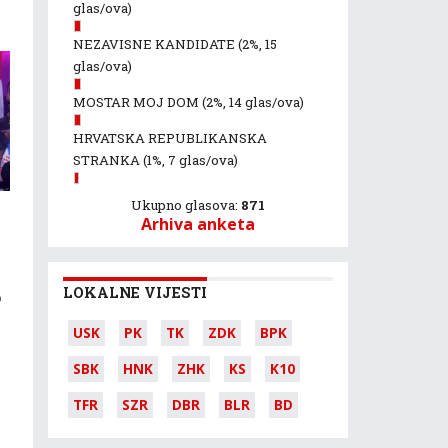
glas/ova)
NEZAVISNE KANDIDATE
(2%, 15
glas/ova)
MOSTAR MOJ DOM
(2%, 14 glas/ova)
HRVATSKA REPUBLIKANSKA
STRANKA
(1%, 7 glas/ova)
Ukupno glasova:
871
Arhiva anketa
LOKALNE VIJESTI
o
USK
PK
TK
ZDK
BPK
SBK
HNK
ZHK
KS
K10
TFR
SZR
DBR
BLR
BD