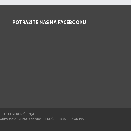
POTRAŽITE NAS NA FACEBOOKU
USLOVI KORIŠTENJA
REBU: MAJA I EMIR SE VRATILI KUĆI
RSS
KONTAKT