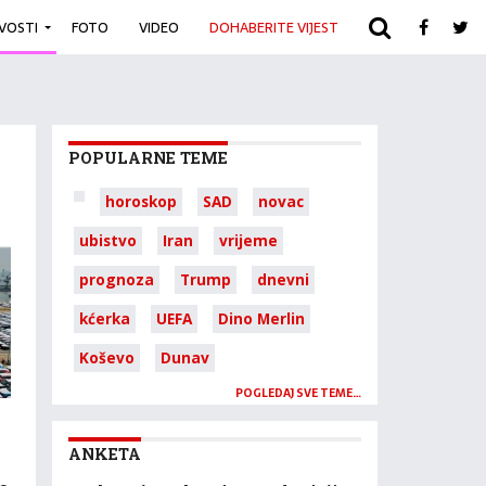
IVOSTI
FOTO
VIDEO
DOHABERITE VIJEST
ARHIVA
POPULARNE TEME
horoskop
SAD
novac
ubistvo
Iran
vrijeme
prognoza
Trump
dnevni
kćerka
UEFA
Dino Merlin
Koševo
Dunav
POGLEDAJ SVE TEME…
ANKETA