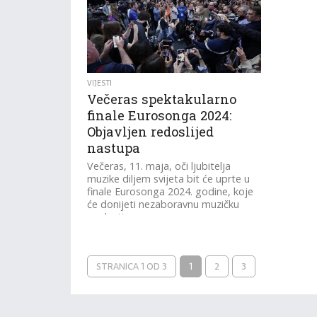
VIJESTI
Večeras spektakularno
finale Eurosonga 2024:
Objavljen redoslijed
nastupa
Večeras, 11. maja, oči ljubitelja
muzike diljem svijeta bit će uprte u
finale Eurosonga 2024. godine, koje
će donijeti nezaboravnu muzičku
poslasticu.
STRANICA 1 OD 3
1
2
3