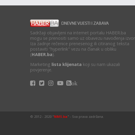
Sadržaji objavljeni na internet portalu HABER.ba
mogu se prenositi samo uz obavezu navođenja izvor
Iza zadnje rečenice prenesenog ili citiranog teksta
postaviti "hyperlink" vezu na članak u obliku
(
HABER.ba
).
Marketing
lista klijenata
koji su nam ukazali
povjerenje.
ok
© 2012 - 2020 "
NMS.ba
" - Sva prava zadržana.