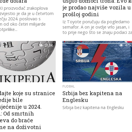
rde dolara
uspio domoći trona: Evo k
je prodao najviše vozila u
I proizvođač zrakoplova
zvijestio je da je u četvrtom
prošloj godini
čju 2024. poslovao s
Iz Toyote poručuju da pogledamo
 od oko četiri milijarde
semafor. A on je ovdje vrlo jasan, i
tprilike...
to prije nego što se znaju podaci z
cijelu...
21.3K
47.1K
FUDBAL
ajte koje su stranice
Srbija bez kapitena na
dije bile
Englesku
jećenije u 2024.
Srbija bez kapitena na Englesku
i: Od smrtnih
eva do braće
ne na doživotni