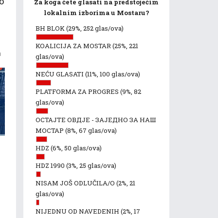
o
Za koga ćete glasati na predstojećim
lokalnim izborima u Mostaru?
BH BLOK
(29%, 252 glas/ova)
KOALICIJA ZA MOSTAR
(25%, 221
a
glas/ova)
NEĆU GLASATI
(11%, 100 glas/ova)
PLATFORMA ZA PROGRES
(9%, 82
glas/ova)
ОСТАЈТЕ ОВДЈЕ - ЗАЈЕДНО ЗА НАШ
МОСТАР
(8%, 67 glas/ova)
HDZ
(6%, 50 glas/ova)
HDZ 1990
(3%, 25 glas/ova)
NISAM JOŠ ODLUČILA/O
(2%, 21
glas/ova)
NIJEDNU OD NAVEDENIH
(2%, 17