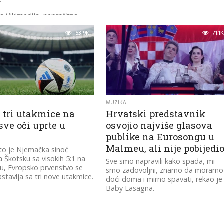
r
a Vikimedija, neprofitna
cija koja upravlja sajtom
53.9K
71.1K
ja, objavila je danas svoju
listu najposećenijih
 pokazujući šta su ljudi želeli
MUZIKA
 tri utakmice na
Hrvatski predstavnik
sve oči uprte u
osvojio najviše glasova
n
publike na Eurosongu u
Malmeu, ali nije pobijedi
to je Njemačka sinoć
a Škotsku sa visokih 5:1 na
Sve smo napravili kako spada, mi
u, Evropsko prvenstvo se
smo zadovoljni, znamo da moramo
stavlja sa tri nove utakmice.
doći doma i mirno spavati, rekao je
Baby Lasagna.