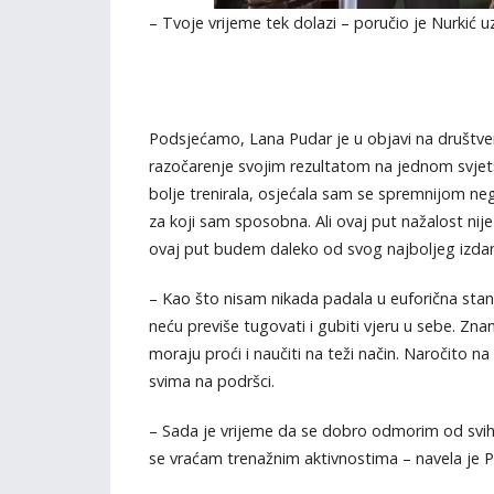
– Tvoje vrijeme tek dolazi – poručio je Nurkić u
Podsjećamo, Lana Pudar je u objavi na društveni
razočarenje svojim rezultatom na jednom svjet
bolje trenirala, osjećala sam se spremnijom neg
za koji sam sposobna. Ali ovaj put nažalost nije b
ovaj put budem daleko od svog najboljeg izdanj
– Kao što nisam nikada padala u euforična stan
neću previše tugovati i gubiti vjeru u sebe. Zna
moraju proći i naučiti na teži način. Naročito n
svima na podršci.
– Sada je vrijeme da se dobro odmorim od svih 
se vraćam trenažnim aktivnostima – navela je P