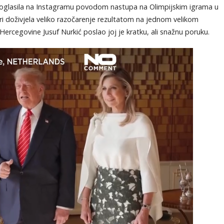
r oglasila na Instagramu povodom nastupa na Olimpijskim igrama u
ijeri doživjela veliko razočarenje rezultatom na jednom velikom
Hercegovine Jusuf Nurkić poslao joj je kratku, ali snažnu poruku.