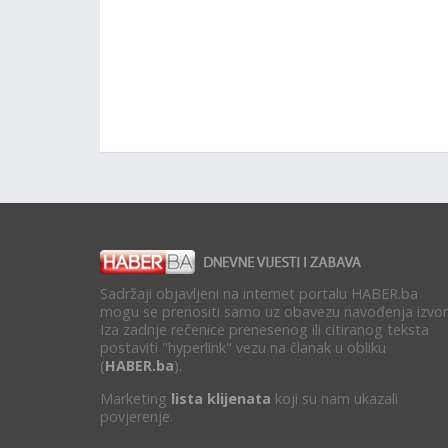
Sadržaji objavljeni na internet portalu HABER.ba
mogu se prenositi samo uz obavezu navođenja izvor
Iza zadnje rečenice prenesenog ili citiranog teksta
postaviti "hyperlink" vezu na članak u obliku
(
HABER.ba
).
Marketing
lista klijenata
koji su nam ukazali
povjerenje.