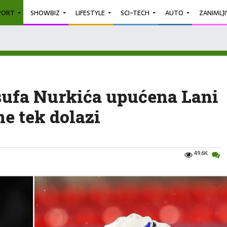
PORT
SHOWBIZ
LIFESTYLE
SCI-TECH
AUTO
ZANIMLJ
ufa Nurkića upućena Lani
e tek dolazi
49.6K