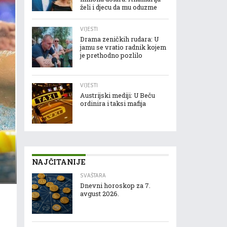
želi i djecu da mu oduzme
VIJESTI
Drama zeničkih rudara: U
jamu se vratio radnik kojem
je prethodno pozlilo
VIJESTI
Austrijski mediji: U Beču
ordinira i taksi mafija
NAJČITANIJE
SVAŠTARA
Dnevni horoskop za 7.
avgust 2026.