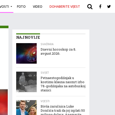
IVOSTI
FOTO
VIDEO
DOHABERITE VIJEST
ARHIVA
NAJNOVIJE
SVAŠTARA
Dnevni horoskop za 8.
avgust.2026.
SVIJET
Petnaestogodišnjak u
kostimu klauna nasmrt izbo
78-godišnjaka na autobuskoj
stanici
VIJESTI
Bivša zaručnica Luke
Dončića traži da joj isplati 50
miliona dolara: Anamarija