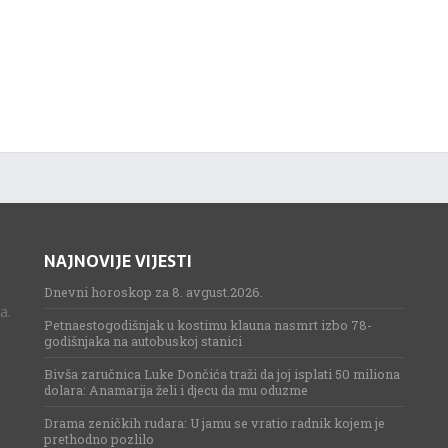
NAJNOVIJE VIJESTI
Dnevni horoskop za 8. avgust.2026.
a.
Petnaestogodišnjak u kostimu klauna nasmrt izbo 78-
godišnjaka na autobuskoj stanici
Bivša zaručnica Luke Dončića traži da joj isplati 50 miliona
dolara: Anamarija želi i djecu da mu oduzme
Drama zeničkih rudara: U jamu se vratio radnik kojem je
prethodno pozlilo