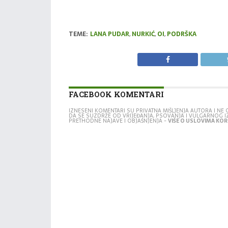
TEME:
LANA PUDAR
,
NURKIĆ
,
OI
,
PODRŠKA
FACEBOOK KOMENTARI
IZNESENI KOMENTARI SU PRIVATNA MIŠLJENJA AUTORA I N
DA SE SUZDRŽE OD VRIJEĐANJA, PSOVANJA I VULGARNOG 
PRETHODNE NAJAVE I OBJAŠNJENJA -
VIŠE O USLOVIMA KORI