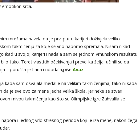
z emotikon srca.
m mrežama navela da je prvi put u karijeri doživjela veliko
skom takmičenju za koje se vrlo naporno spremala. Nisam nikad
o ikad u svojoj karijeri i nadala sam se jednom vrhunskom rezultatu
ilo tako. Teret vlastitih očekivanja i prevelika želja, učinili su da
a – poručila je Lana i ndodala,piše
Avaz
ja kada sam osvajala medalje na velikim takmičenjima, tako ni sada
m da je sve ovo za mene jedna velika škola, jer neke se stvari
a ovom nivou takmičenja kao što su Olimpijske igre.Zahvalila se
napora i jednog vrlo stresnog perioda koji je iza mene, nakon čega
udar.