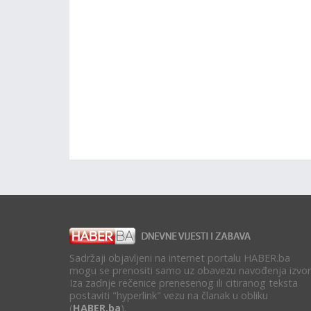
Sadržaji objavljeni na internet portalu HABER.ba
mogu se prenositi samo uz obavezu navođenja izvor
Iza zadnje rečenice prenesenog ili citiranog teksta
postaviti "hyperlink" vezu na članak u obliku
(
HABER.ba
).