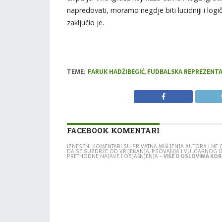
napredovati, moramo negdje biti lucidniji i logi
zaključio je.
TEME:
FARUK HADŽIBEGIĆ
,
FUDBALSKA REPREZENTAC
FACEBOOK KOMENTARI
IZNESENI KOMENTARI SU PRIVATNA MIŠLJENJA AUTORA I N
DA SE SUZDRŽE OD VRIJEĐANJA, PSOVANJA I VULGARNOG 
PRETHODNE NAJAVE I OBJAŠNJENJA -
VIŠE O USLOVIMA KORI