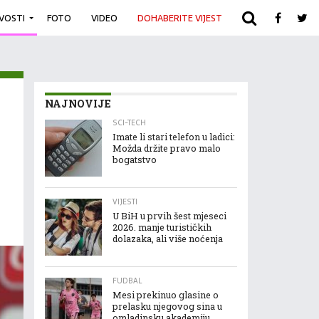
IVOSTI
FOTO
VIDEO
DOHABERITE VIJEST
ARHIVA
NAJNOVIJE
SCI-TECH
Imate li stari telefon u ladici:
Možda držite pravo malo
bogatstvo
VIJESTI
U BiH u prvih šest mjeseci
2026. manje turističkih
dolazaka, ali više noćenja
FUDBAL
Mesi prekinuo glasine o
prelasku njegovog sina u
omladinsku akademiju