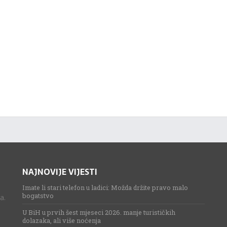
NAJNOVIJE VIJESTI
Imate li stari telefon u ladici: Možda držite pravo malo
bogatstvo
a.
U BiH u prvih šest mjeseci 2026. manje turističkih
dolazaka, ali više noćenja