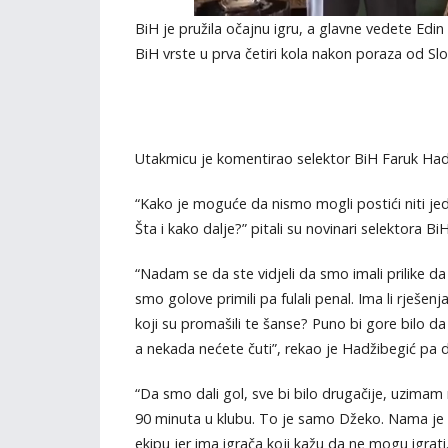
BiH je pružila očajnu igru, a glavne vedete Edin 
BiH vrste u prva četiri kola nakon poraza od Slov
Utakmicu je komentirao selektor BiH Faruk Had
“Kako je moguće da nismo mogli postići niti je
Šta i kako dalje?” pitali su novinari selektora 
“Nadam se da ste vidjeli da smo imali prilike d
smo golove primili pa fulali penal. Ima li rješenj
koji su promašili te šanse? Puno bi gore bilo d
a nekada nećete čuti”, rekao je Hadžibegić pa 
“Da smo dali gol, sve bi bilo drugačije, uzimam
90 minuta u klubu. To je samo Džeko. Nama je p
ekipu jer ima igrača koji kažu da ne mogu igra