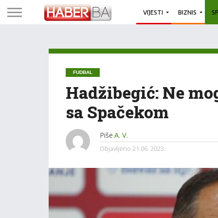
VIJESTI
BIZNIS
S
FUDBAL
Hadžibegić: Ne mogu
sa Spačekom
Piše
A. V.
Objavljeno
21.06. 2023.