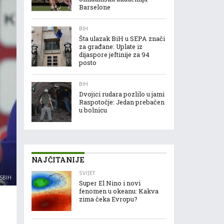
Barselone
BIH
Šta ulazak BiH u SEPA znači
za građane: Uplate iz
dijaspore jeftinije za 94
posto
BIH
Dvojici rudara pozlilo u jami
Raspotočje: Jedan prebačen
u bolnicu
NAJČITANIJE
SVIJET
SBIH
Super El Nino i novi
fenomen u okeanu: Kakva
zima čeka Evropu?