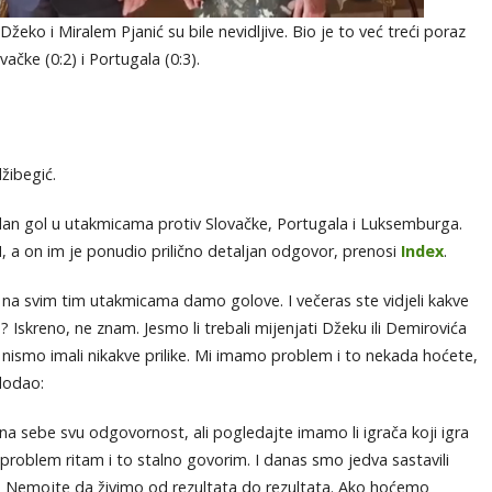
Džeko i Miralem Pjanić su bile nevidljive. Bio je to već treći poraz
ačke (0:2) i Portugala (0:3).
žibegić.
dan gol u utakmicama protiv Slovačke, Portugala i Luksemburga.
BiH, a on im je ponudio prilično detaljan odgovor, prenosi
Index
.
a na svim tim utakmicama damo golove. I večeras ste vidjeli kakve
a? Iskreno, ne znam. Jesmo li trebali mijenjati Džeku ili Demirovića
a nismo imali nikakve prilike. Mi imamo problem i to nekada hoćete,
dodao:
 na sebe svu odgovornost, ali pogledajte imamo li igrača koji igra
roblem ritam i to stalno govorim. I danas smo jedva sastavili
ti. Nemojte da živimo od rezultata do rezultata. Ako hoćemo