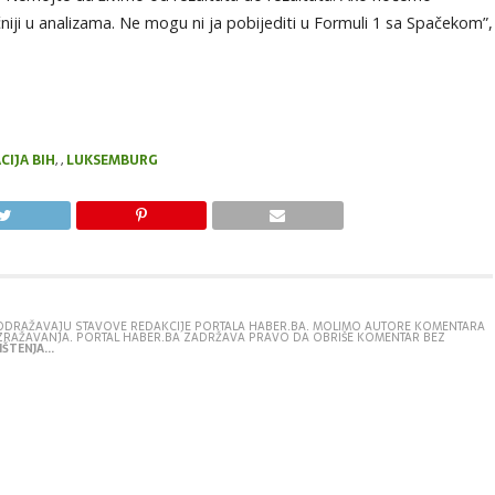
čniji u analizama. Ne mogu ni ja pobijediti u Formuli 1 sa Spačekom”,
IJA BIH
,
,
LUKSEMBURG
E ODRAŽAVAJU STAVOVE REDAKCIJE PORTALA HABER.BA. MOLIMO AUTORE KOMENTARA
IZRAŽAVANJA. PORTAL HABER.BA ZADRŽAVA PRAVO DA OBRIŠE KOMENTAR BEZ
ŠTENJA...