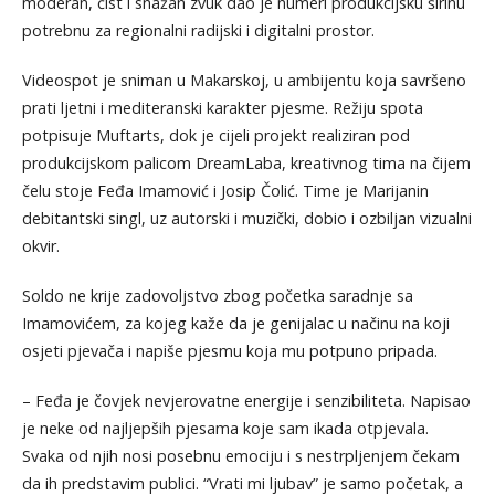
moderan, čist i snažan zvuk dao je numeri produkcijsku širinu
potrebnu za regionalni radijski i digitalni prostor.
Videospot je sniman u Makarskoj, u ambijentu koja savršeno
prati ljetni i mediteranski karakter pjesme. Režiju spota
potpisuje Muftarts, dok je cijeli projekt realiziran pod
produkcijskom palicom DreamLaba, kreativnog tima na čijem
čelu stoje Feđa Imamović i Josip Čolić. Time je Marijanin
debitantski singl, uz autorski i muzički, dobio i ozbiljan vizualni
okvir.
Soldo ne krije zadovoljstvo zbog početka saradnje sa
Imamovićem, za kojeg kaže da je genijalac u načinu na koji
osjeti pjevača i napiše pjesmu koja mu potpuno pripada.
– Feđa je čovjek nevjerovatne energije i senzibiliteta. Napisao
je neke od najljepših pjesama koje sam ikada otpjevala.
Svaka od njih nosi posebnu emociju i s nestrpljenjem čekam
da ih predstavim publici. “Vrati mi ljubav” je samo početak, a