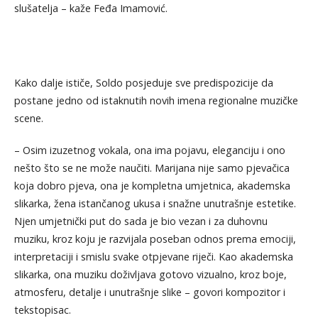
slušatelja – kaže Feđa Imamović.
Kako dalje ističe, Soldo posjeduje sve predispozicije da
postane jedno od istaknutih novih imena regionalne muzičke
scene.
– Osim izuzetnog vokala, ona ima pojavu, eleganciju i ono
nešto što se ne može naučiti. Marijana nije samo pjevačica
koja dobro pjeva, ona je kompletna umjetnica, akademska
slikarka, žena istančanog ukusa i snažne unutrašnje estetike.
Njen umjetnički put do sada je bio vezan i za duhovnu
muziku, kroz koju je razvijala poseban odnos prema emociji,
interpretaciji i smislu svake otpjevane riječi. Kao akademska
slikarka, ona muziku doživljava gotovo vizualno, kroz boje,
atmosferu, detalje i unutrašnje slike – govori kompozitor i
tekstopisac.