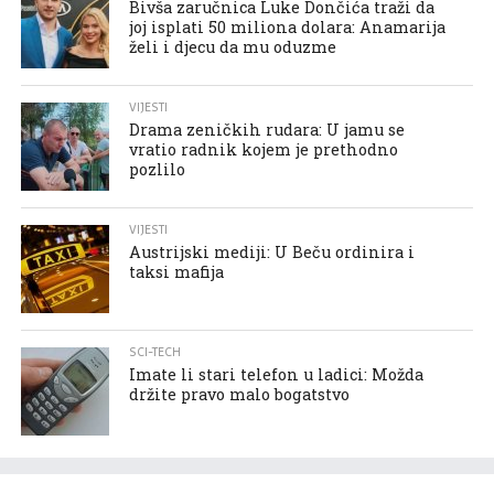
Bivša zaručnica Luke Dončića traži da
joj isplati 50 miliona dolara: Anamarija
želi i djecu da mu oduzme
VIJESTI
Drama zeničkih rudara: U jamu se
vratio radnik kojem je prethodno
pozlilo
VIJESTI
Austrijski mediji: U Beču ordinira i
taksi mafija
SCI-TECH
Imate li stari telefon u ladici: Možda
držite pravo malo bogatstvo