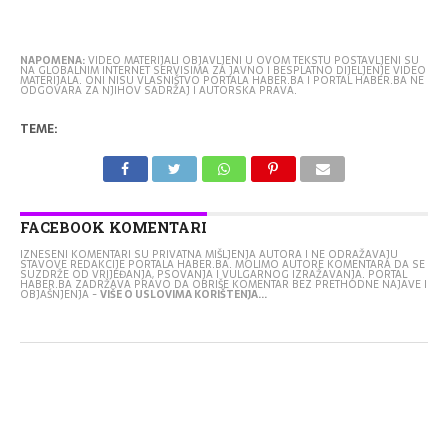
NAPOMENA:
VIDEO MATERIJALI OBJAVLJENI U OVOM TEKSTU POSTAVLJENI SU
NA GLOBALNIM INTERNET SERVISIMA ZA JAVNO I BESPLATNO DIJELJENJE VIDEO
MATERIJALA. ONI NISU VLASNIŠTVO PORTALA HABER.BA I PORTAL HABER.BA NE
ODGOVARA ZA NJIHOV SADRŽAJ I AUTORSKA PRAVA.
TEME:
FACEBOOK KOMENTARI
IZNESENI KOMENTARI SU PRIVATNA MIŠLJENJA AUTORA I NE ODRAŽAVAJU
STAVOVE REDAKCIJE PORTALA HABER.BA. MOLIMO AUTORE KOMENTARA DA SE
SUZDRŽE OD VRIJEĐANJA, PSOVANJA I VULGARNOG IZRAŽAVANJA. PORTAL
HABER.BA ZADRŽAVA PRAVO DA OBRIŠE KOMENTAR BEZ PRETHODNE NAJAVE I
OBJAŠNJENJA -
VIŠE O USLOVIMA KORIŠTENJA...