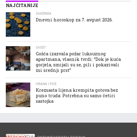
NAJČITANIJE
SVAŠTARA
Dnevni horoskop za 7. avgust 2026.
SVIJET
Gošća izazvala požar luksuznog
apartmana, vlasnik tvrdi: “Dok je kuća
gorjela, smijali su se, pili i pokazivali
mi srednji prst”
HRANA I PIĆE
Kremasta lijena krempita gotova bez
puno truda: Potrebna su samo četiri
sastojka