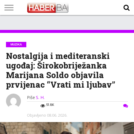
VIJESTI
BIZNIS
SPORT
SHOWBIZ
LIFESTYLE
SCI-
AUTO
ZANIMLJIVOSTI
FOTO
VIDEO
TV
VREMENSKA
STANJE NA
KURSNA
O
MARKETING
IMPRESSUM
KONTAKT
TECH
PROGRAM
PROGNOZA
PUTEVIMA
LISTA
NAMA
MUZIKA
Nostalgija i mediteranski
ugođaj: Širokobriježanka
Marijana Soldo objavila
prvijenac “Vrati mi ljubav”
Piše
S. H.
51.8K
Objavljeno
08.06. 2026.