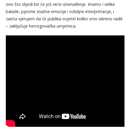
ono što slijedi bit će još veće iznenađenje. Imamo i velike
balade, pjesme snažne emocije i ozbiljne interpretacije, i
zaista vjerujem da će publika osjetiti koliko smo iskreno radili
– zaključuje hercegovačka umjetnica.