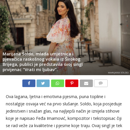
Marijana Soldo, mlada umjetnica i
pjevačica raskošnog vokala iz Širokog
Brijega, publici je predstavila svoj singl
prvijenac “Vrati mi ljubav”.
MARIJANA SOLDO
KOMENTARI
Ova lagana, ljetna i emotivna pjesma, puna topline i
nostalgije osvaja već na prvo slušanje. Soldo, koja posjeduje
jedinstven i snažan glas, na najljepši način je iznijela stihove
koje je napisao Feđa Imamović, kompozitor i tekstopisac čiji
se rad veže za kvalitetne i pjesme koje traju. Ovaj singl je tek