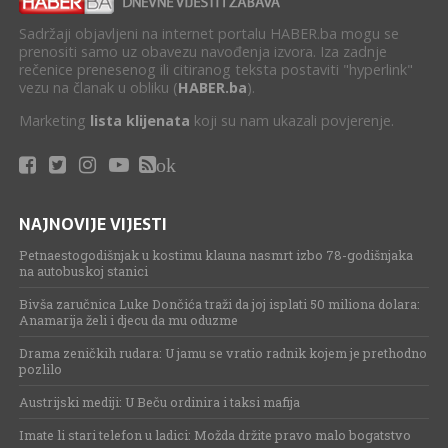
Sadržaji objavljeni na internet portalu HABER.ba mogu se
prenositi samo uz obavezu navođenja izvora. Iza zadnje
rečenice prenesenog ili citiranog teksta postaviti "hyperlink"
vezu na članak u obliku (
HABER.ba
).
Marketing
lista klijenata
koji su nam ukazali povjerenje.
ok
NAJNOVIJE VIJESTI
Petnaestogodišnjak u kostimu klauna nasmrt izbo 78-godišnjaka
na autobuskoj stanici
Bivša zaručnica Luke Dončića traži da joj isplati 50 miliona dolara:
Anamarija želi i djecu da mu oduzme
Drama zeničkih rudara: U jamu se vratio radnik kojem je prethodno
pozlilo
Austrijski mediji: U Beču ordinira i taksi mafija
Imate li stari telefon u ladici: Možda držite pravo malo bogatstvo