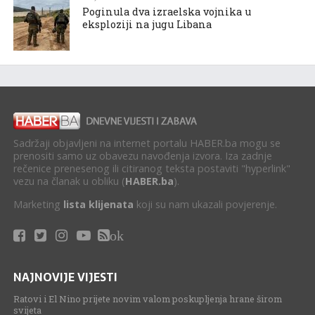
Poginula dva izraelska vojnika u
eksploziji na jugu Libana
Sadržaji objavljeni na internet portalu HABER.ba mogu se
prenositi samo uz obavezu navođenja izvora. Iza zadnje
rečenice prenesenog ili citiranog teksta postaviti "hyperlink"
vezu na članak u obliku (
HABER.ba
).
Marketing
lista klijenata
koji su nam ukazali povjerenje.
ok
NAJNOVIJE VIJESTI
Ratovi i El Nino prijete novim valom poskupljenja hrane širom
svijeta