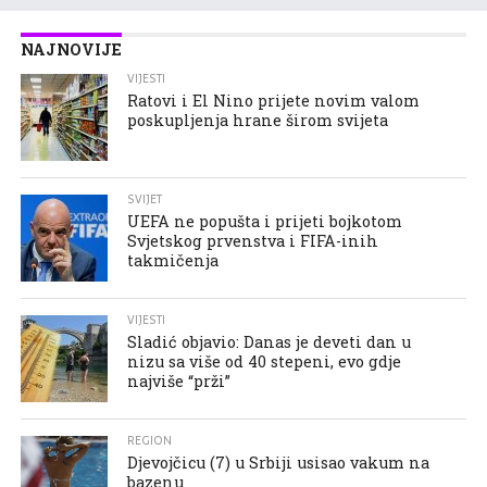
NAJNOVIJE
VIJESTI
Ratovi i El Nino prijete novim valom
poskupljenja hrane širom svijeta
SVIJET
UEFA ne popušta i prijeti bojkotom
Svjetskog prvenstva i FIFA-inih
takmičenja
VIJESTI
Sladić objavio: Danas je deveti dan u
nizu sa više od 40 stepeni, evo gdje
najviše “prži”
REGION
Djevojčicu (7) u Srbiji usisao vakum na
bazenu