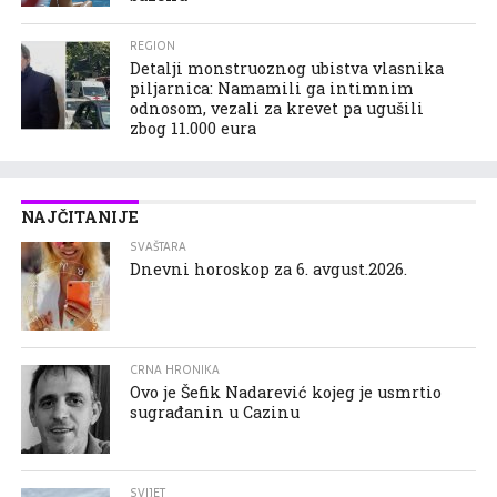
REGION
Detalji monstruoznog ubistva vlasnika
piljarnica: Namamili ga intimnim
odnosom, vezali za krevet pa ugušili
zbog 11.000 eura
NAJČITANIJE
SVAŠTARA
Dnevni horoskop za 6. avgust.2026.
CRNA HRONIKA
Ovo je Šefik Nadarević kojeg je usmrtio
sugrađanin u Cazinu
SVIJET