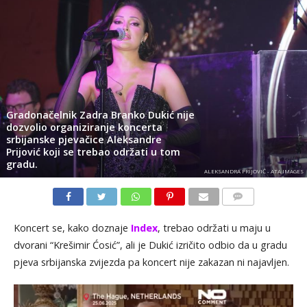
Gradonačelnik Zadra Branko Dukić nije
dozvolio organiziranje koncerta
srbijanske pjevačice Aleksandre
Prijović koji se trebao održati u tom
gradu.
ALEKSANDRA PRIJOVIĆ - ATA IMAGES
KOMENTARI
Koncert se, kako doznaje
Index
, trebao održati u maju u
dvorani “Krešimir Ćosić”, ali je Dukić izričito odbio da u gradu
pjeva srbijanska zvijezda pa koncert nije zakazan ni najavljen.