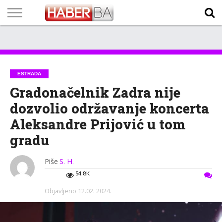
VIJESTI
BIZNIS
SPORT
SHOWBIZ
LIFESTYLE
SCI-
AUTO
ZANIMLJIVOSTI
FOTO
VIDEO
TV
VREMENSKA
STANJE NA
KURSNA
O
MARKETING
IMPRESSUM
KONTAKT
TECH
PROGRAM
PROGNOZA
PUTEVIMA
LISTA
NAMA
ESTRADA
Gradonačelnik Zadra nije
dozvolio održavanje koncerta
Aleksandre Prijović u tom
gradu
Piše
S. H.
54.8K
Objavljeno
12.02. 2024.