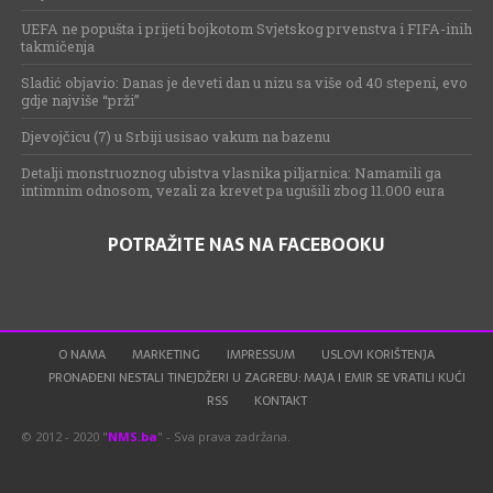
UEFA ne popušta i prijeti bojkotom Svjetskog prvenstva i FIFA-inih
takmičenja
Sladić objavio: Danas je deveti dan u nizu sa više od 40 stepeni, evo
gdje najviše “prži”
Djevojčicu (7) u Srbiji usisao vakum na bazenu
Detalji monstruoznog ubistva vlasnika piljarnica: Namamili ga
intimnim odnosom, vezali za krevet pa ugušili zbog 11.000 eura
POTRAŽITE NAS NA FACEBOOKU
O NAMA
MARKETING
IMPRESSUM
USLOVI KORIŠTENJA
PRONAĐENI NESTALI TINEJDŽERI U ZAGREBU: MAJA I EMIR SE VRATILI KUĆI
RSS
KONTAKT
© 2012 - 2020 "
NMS.ba
" - Sva prava zadržana.