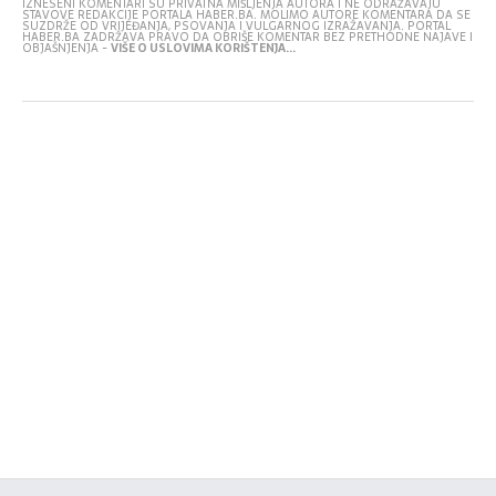
IZNESENI KOMENTARI SU PRIVATNA MIŠLJENJA AUTORA I NE ODRAŽAVAJU
STAVOVE REDAKCIJE PORTALA HABER.BA. MOLIMO AUTORE KOMENTARA DA SE
SUZDRŽE OD VRIJEĐANJA, PSOVANJA I VULGARNOG IZRAŽAVANJA. PORTAL
HABER.BA ZADRŽAVA PRAVO DA OBRIŠE KOMENTAR BEZ PRETHODNE NAJAVE I
OBJAŠNJENJA -
VIŠE O USLOVIMA KORIŠTENJA...