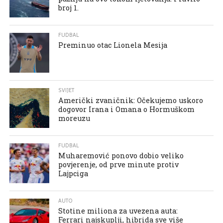
broj 1.
FUDBAL
Preminuo otac Lionela Mesija
SVIJET
Američki zvaničnik: Očekujemo uskoro
dogovor Irana i Omana o Hormuškom
moreuzu
FUDBAL
Muharemović ponovo dobio veliko
povjerenje, od prve minute protiv
Lajpciga
AUTO
Stotine miliona za uvezena auta:
Ferrari najskuplji, hibrida sve više