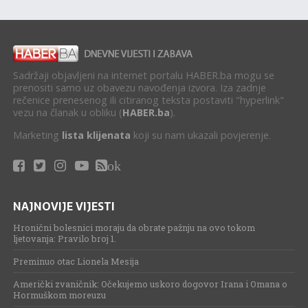
Sadržaji objavljeni na internet portalu HABER.ba mogu se
prenositi samo uz obavezu navođenja izvora. Iza zadnje
rečenice prenesenog ili citiranog teksta postaviti "hyperlink"
vezu na članak u obliku (
HABER.ba
).
Marketing
lista klijenata
koji su nam ukazali povjerenje.
ok
NAJNOVIJE VIJESTI
Hronični bolesnici moraju da obrate pažnju na ovo tokom
ljetovanja: Pravilo broj 1.
Preminuo otac Lionela Mesija
Američki zvaničnik: Očekujemo uskoro dogovor Irana i Omana o
Hormuškom moreuzu