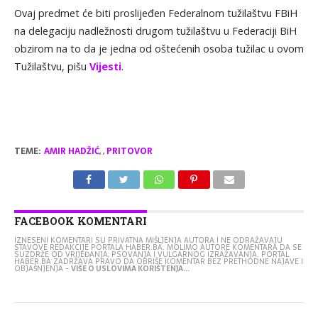
Ovaj predmet će biti proslijeđen Federalnom tužilaštvu FBiH
na delegaciju nadležnosti drugom tužilaštvu u Federaciji BiH
obzirom na to da je jedna od oštećenih osoba tužilac u ovom
Tužilaštvu, pišu
Vijesti
.
TEME:
AMIR HADŽIĆ
,
,
PRITOVOR
FACEBOOK KOMENTARI
IZNESENI KOMENTARI SU PRIVATNA MIŠLJENJA AUTORA I NE ODRAŽAVAJU
STAVOVE REDAKCIJE PORTALA HABER.BA. MOLIMO AUTORE KOMENTARA DA SE
SUZDRŽE OD VRIJEĐANJA, PSOVANJA I VULGARNOG IZRAŽAVANJA. PORTAL
HABER.BA ZADRŽAVA PRAVO DA OBRIŠE KOMENTAR BEZ PRETHODNE NAJAVE I
OBJAŠNJENJA -
VIŠE O USLOVIMA KORIŠTENJA...