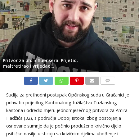
Pritvor za bh. influensera: Prijetio,
maltretirao i vrijeđao…
KOMENTARI
Sudija za prethodni postupak Općinskog suda u Gračanici je
prihvatio prijedlog Kantonalnog tužilaštva Tuzlanskog
kantona i odredio mjeru jednomjesečnog pritvora za Amira
Hadžića (32), s područja Doboj Istoka, zbog postojanja
osnovane sumnje da je počinio produženo krivično djelo
psihičko nasilje u sticaju sa krivičnim djelima uhođenje i