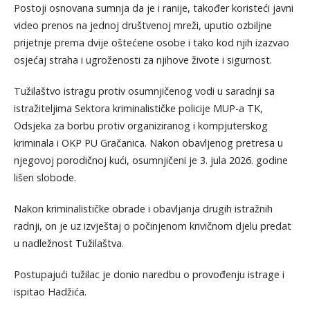
Postoji osnovana sumnja da je i ranije, također koristeći javni
video prenos na jednoj društvenoj mreži, uputio ozbiljne
prijetnje prema dvije oštećene osobe i tako kod njih izazvao
osjećaj straha i ugroženosti za njihove živote i sigurnost.
Tužilaštvo istragu protiv osumnjičenog vodi u saradnji sa
istražiteljima Sektora kriminalističke policije MUP-a TK,
Odsjeka za borbu protiv organiziranog i kompjuterskog
kriminala i OKP PU Gračanica. Nakon obavljenog pretresa u
njegovoj porodičnoj kući, osumnjičeni je 3. jula 2026. godine
lišen slobode.
Nakon kriminalističke obrade i obavljanja drugih istražnih
radnji, on je uz izvještaj o počinjenom krivičnom djelu predat
u nadležnost Tužilaštva.
Postupajući tužilac je donio naredbu o provođenju istrage i
ispitao Hadžića.