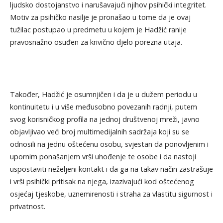
ljudsko dostojanstvo i narušavajući njihov psihički integritet.
Motiv za psihičko nasilje je pronašao u tome da je ovaj
tužilac postupao u predmetu u kojem je Hadžić ranije
pravosnažno osuđen za krivično djelo porezna utaja.
Također, Hadžić je osumnjičen i da je u dužem periodu u
kontinuitetu i u više međusobno povezanih radnji, putem
svog korisničkog profila na jednoj društvenoj mreži, javno
objavljivao veći broj multimedijalnih sadržaja koji su se
odnosili na jednu oštećenu osobu, svjestan da ponovljenim i
upornim ponašanjem vrši uhođenje te osobe i da nastoji
uspostaviti neželjeni kontakt i da ga na takav način zastrašuje
i vrši psihički pritisak na njega, izazivajući kod oštećenog
osjećaj tjeskobe, uznemirenosti i straha za vlastitu sigurnost i
privatnost.