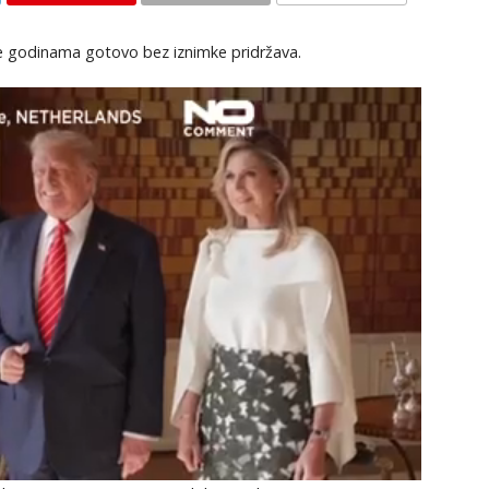
KOMENTARI
se godinama gotovo bez iznimke pridržava.