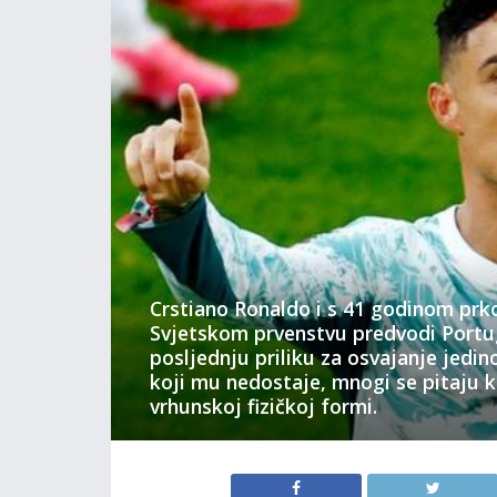
Crstiano Ronaldo i s 41 godinom prk
Svjetskom prvenstvu predvodi Portug
posljednju priliku za osvajanje jedin
koji mu nedostaje, mnogi se pitaju k
vrhunskoj fizičkoj formi.