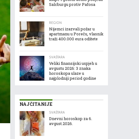
Salcburgu protiv Pafosa
REGION
Nijemci izazvali požar u
apartmanu u Poreču, vlasnik
traži 400.000 eura odštete
SVAŠTARA
Veliki finansijski uspjeh u
avgustu 2026: 3 znaka
horoskopa ulaze u
najplodniji period godine
NAJČITANIJE
SVAŠTARA
Dnevni horoskop za 6.
avgust.2026.