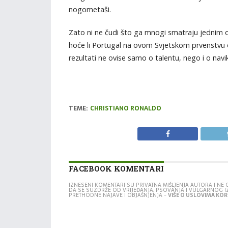
nogometaši.
Zato ni ne čudi što ga mnogi smatraju jednim o
hoće li Portugal na ovom Svjetskom prvenstvu 
rezultati ne ovise samo o talentu, nego i o na
TEME:
CHRISTIANO RONALDO
FACEBOOK KOMENTARI
IZNESENI KOMENTARI SU PRIVATNA MIŠLJENJA AUTORA I N
DA SE SUZDRŽE OD VRIJEĐANJA, PSOVANJA I VULGARNOG 
PRETHODNE NAJAVE I OBJAŠNJENJA -
VIŠE O USLOVIMA KORI