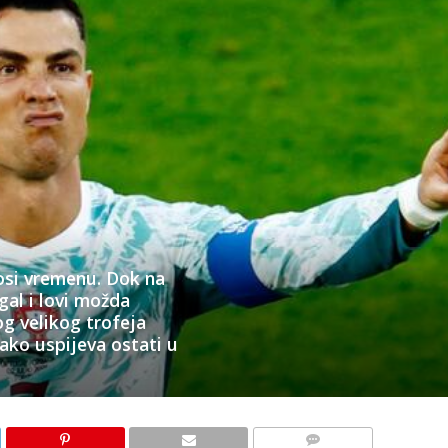
osi vremenu. Dok na
al i lovi možda
og velikog trofeja
ako uspijeva ostati u