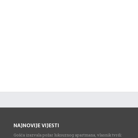
NAJNOVIJE VIJESTI
Gošća izazvala požar luksuznog apartmana, vlasnik tvrdi: