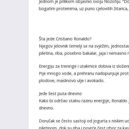
Jednom je prilikom objasnio svoju filozofiju. “
bogatim proteinima, uz puno cjelovitih žitarica,
Šta jede Cristiano Ronaldo?
Njegov jelovnik temelji se na svježim, jednosta
piletina, riba, posebno bakalar, jaja i nemasn
Energiju za treninge i utakmice dobiva iz složen
Pije mnogo vode, a prehranu nadopunjuje prote
plodove, maslinovo ulje i avokado.
Jede šest puta dnevno
Kako bi održao stalnu razinu energije, Ronaldo
dnevno.
Doručak se često sastoji od jogurta s niskim udj
piletinom, dok su riba i povrće čest izbor za kas