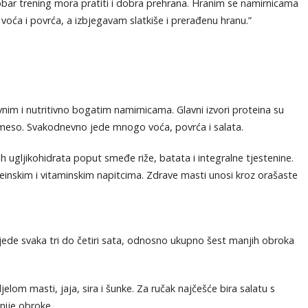
Dobar trening mora pratiti i dobra prehrana. Hranim se namirnicama
 voća i povrća, a izbjegavam slatkiše i prerađenu hranu.”
vnim i nutritivno bogatim namirnicama. Glavni izvori proteina su
o meso. Svakodnevno jede mnogo voća, povrća i salata.
ih ugljikohidrata poput smeđe riže, batata i integralne tjestenine.
inskim i vitaminskim napitcima. Zdrave masti unosi kroz orašaste
 jede svaka tri do četiri sata, odnosno ukupno šest manjih obroka
elom masti, jaja, sira i šunke. Za ručak najčešće bira salatu s
nije obroke.