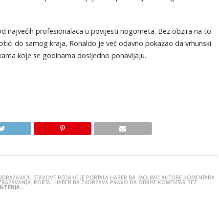
d najvećih profesionalaca u povijesti nogometa. Bez obzira na to
otići do samog kraja, Ronaldo je već odavno pokazao da vrhunski
vikama koje se godinama dosljedno ponavljaju.
E ODRAŽAVAJU STAVOVE REDAKCIJE PORTALA HABER.BA. MOLIMO AUTORE KOMENTARA
IZRAŽAVANJA. PORTAL HABER.BA ZADRŽAVA PRAVO DA OBRIŠE KOMENTAR BEZ
ŠTENJA...