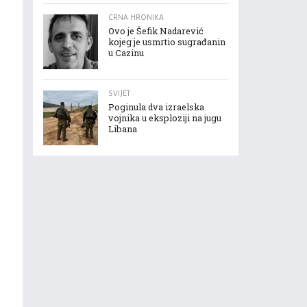
CRNA HRONIKA
Ovo je Šefik Nadarević
kojeg je usmrtio sugrađanin
u Cazinu
SVIJET
Poginula dva izraelska
vojnika u eksploziji na jugu
Libana