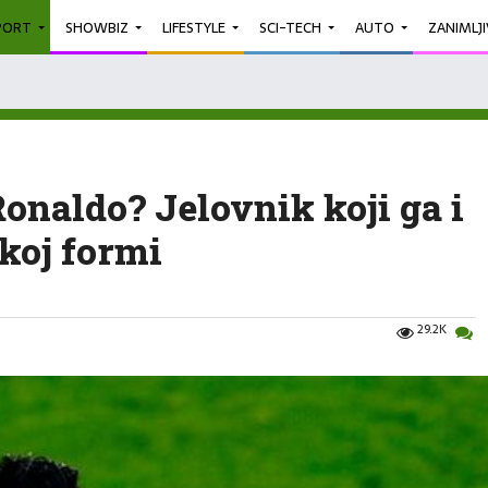
PORT
SHOWBIZ
LIFESTYLE
SCI-TECH
AUTO
ZANIMLJ
Ronaldo? Jelovnik koji ga i
skoj formi
29.2K