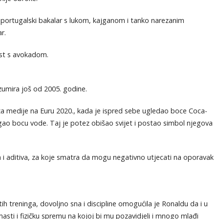
ni portugalski bakalar s lukom, kajganom i tanko narezanim
r.
ost s avokadom.
zumira još od 2005. godine.
za medije na Euru 2020., kada je ispred sebe ugledao boce Coca-
gao bocu vode. Taj je potez obišao svijet i postao simbol njegova
a i aditiva, za koje smatra da mogu negativno utjecati na oporavak
ih treninga, dovoljno sna i discipline omogućila je Ronaldu da i u
masti i fizičku spremu na kojoj bi mu pozavidjeli i mnogo mlađi