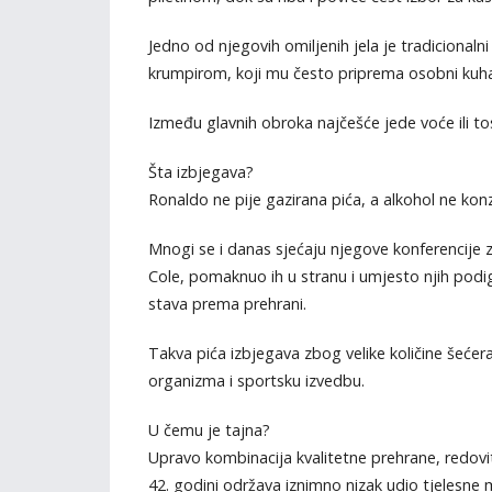
Jedno od njegovih omiljenih jela je tradicional
krumpirom, koji mu često priprema osobni kuha
Između glavnih obroka najčešće jede voće ili t
Šta izbjegava?
Ronaldo ne pije gazirana pića, a alkohol ne kon
Mnogi se i danas sjećaju njegove konferencije 
Cole, pomaknuo ih u stranu i umjesto njih podi
stava prema prehrani.
Takva pića izbjegava zbog velike količine šećer
organizma i sportsku izvedbu.
U čemu je tajna?
Upravo kombinacija kvalitetne prehrane, redovit
42. godini održava iznimno nizak udio tjelesne 