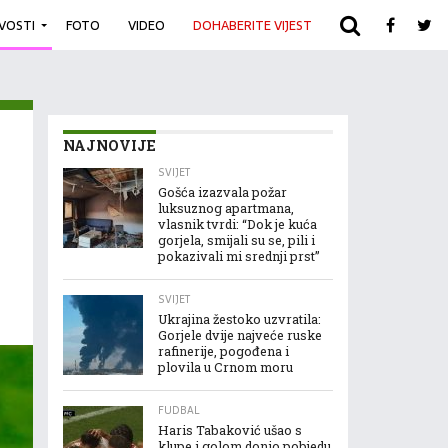
IVOSTI
FOTO
VIDEO
DOHABERITE VIJEST
ARHIVA
NAJNOVIJE
SVIJET
Gošća izazvala požar
luksuznog apartmana,
vlasnik tvrdi: “Dok je kuća
gorjela, smijali su se, pili i
pokazivali mi srednji prst”
SVIJET
Ukrajina žestoko uzvratila:
Gorjele dvije najveće ruske
rafinerije, pogođena i
plovila u Crnom moru
FUDBAL
Haris Tabaković ušao s
klupe i golom donio pobjedu