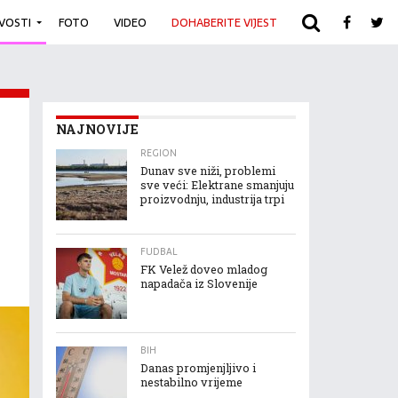
IVOSTI
FOTO
VIDEO
DOHABERITE VIJEST
ARHIVA
NAJNOVIJE
REGION
Dunav sve niži, problemi
sve veći: Elektrane smanjuju
proizvodnju, industrija trpi
FUDBAL
FK Velež doveo mladog
napadača iz Slovenije
BIH
Danas promjenjljivo i
nestabilno vrijeme