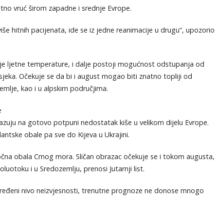
tno vruć širom zapadne i srednje Evrope.
iše hitnih pacijenata, ide se iz jedne reanimacije u drugu“, upozorio
nije ljetne temperature, i dalje postoji mogućnost odstupanja od
jeka. Očekuje se da bi i august mogao biti znatno topliji od
emlje, kao i u alpskim područjima.
e
kazuju na gotovo potpuni nedostatak kiše u velikom dijelu Evrope.
antske obale pa sve do Kijeva u Ukrajini.
 istočna obala Crnog mora. Sličan obrazac očekuje se i tokom augusta,
otoku i u Sredozemlju, prenosi Jutarnji list.
dređeni nivo neizvjesnosti, trenutne prognoze ne donose mnogo