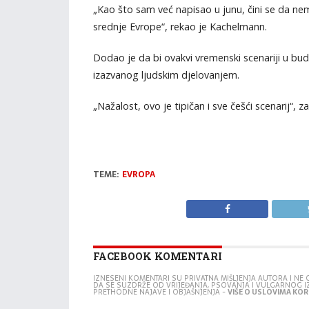
„Kao što sam već napisao u junu, čini se da nem
srednje Evrope“, rekao je Kachelmann.
Dodao je da bi ovakvi vremenski scenariji u bud
izazvanog ljudskim djelovanjem.
„Nažalost, ovo je tipičan i sve češći scenarij“, zak
TEME:
EVROPA
FACEBOOK KOMENTARI
IZNESENI KOMENTARI SU PRIVATNA MIŠLJENJA AUTORA I N
DA SE SUZDRŽE OD VRIJEĐANJA, PSOVANJA I VULGARNOG 
PRETHODNE NAJAVE I OBJAŠNJENJA -
VIŠE O USLOVIMA KORI