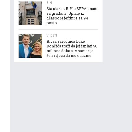
BIH
Šta ulazak BiH u SEPA znači
za građane: Uplate iz
dijaspore jeftinije za 94
posto
VIJESTI
Bivša zaručnica Luke
Dončića traži da joj isplati 50
miliona dolara: Anamarija
želi i djecu da mu oduzme