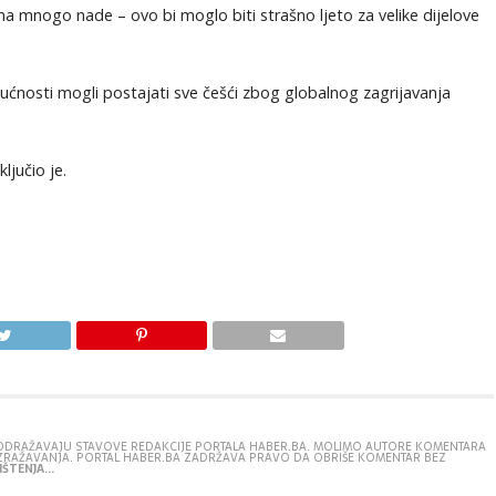
a mnogo nade – ovo bi moglo biti strašno ljeto za velike dijelove
ućnosti mogli postajati sve češći zbog globalnog zagrijavanja
ljučio je.
E ODRAŽAVAJU STAVOVE REDAKCIJE PORTALA HABER.BA. MOLIMO AUTORE KOMENTARA
IZRAŽAVANJA. PORTAL HABER.BA ZADRŽAVA PRAVO DA OBRIŠE KOMENTAR BEZ
ŠTENJA...