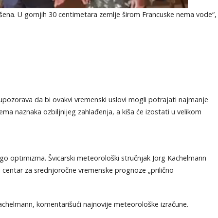
ušena. U gornjih 30 centimetara zemlje širom Francuske nema vode“,
pozorava da bi ovakvi vremenski uslovi mogli potrajati najmanje
ma naznaka ozbiljnijeg zahlađenja, a kiša će izostati u velikom
o optimizma. Švicarski meteorološki stručnjak Jörg Kachelmann
i centar za srednjoročne vremenske prognoze „prilično
Kachelmann, komentarišući najnovije meteorološke izračune.