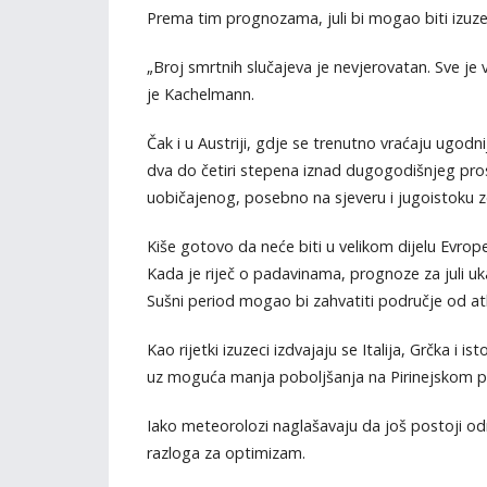
Prema tim prognozama, juli bi mogao biti izuze
„Broj smrtnih slučajeva je nevjerovatan. Sve je v
je Kachelmann.
Čak i u Austriji, gdje se trenutno vraćaju ugod
dva do četiri stepena iznad dugogodišnjeg pros
uobičajenog, posebno na sjeveru i jugoistoku z
Kiše gotovo da neće biti u velikom dijelu Evrop
Kada je riječ o padavinama, prognoze za juli u
Sušni period mogao bi zahvatiti područje od atl
Kao rijetki izuzeci izdvajaju se Italija, Grčka i
uz moguća manja poboljšanja na Pirinejskom polu
Iako meteorolozi naglašavaju da još postoji o
razloga za optimizam.