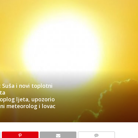
 Suša i novi toplotni
nta
oplog ljeta, upozorio
dni meteorolog i lovac