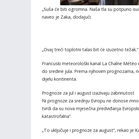
„Suša će biti ogromna. Naša tla su potpuno is
naveo je Zaka, dodajući:
„Ovaj treći toplotni talas bit će izuzetno težak.“
Francuski meteorološki kanal La Chaîne Météo u
do sredine jula. Prema njihovim prognozama, ne
dijelu kontinenta.
Prognoze za jul i august izazivaju zabrinutost
Ni prognoze za srednju Evropu ne donose mnog
tvrdi da su nova mjesečna predviđanja Evropsk
katastrofalna“.
„To uključuje i prognoze za august“, rekao je 