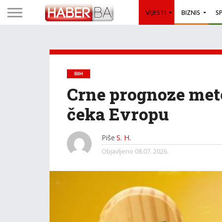
VIJESTI
BIZNIS
S
BIH
Crne prognoze mete
čeka Evropu
Piše
S. H.
Objavljeno
08.07. 2026.