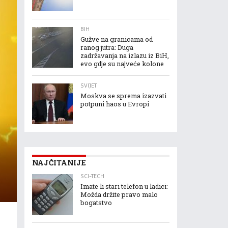
BIH
Gužve na granicama od
ranog jutra: Duga
zadržavanja na izlazu iz BiH,
evo gdje su najveće kolone
SVIJET
Moskva se sprema izazvati
potpuni haos u Evropi
NAJČITANIJE
SCI-TECH
Imate li stari telefon u ladici:
Možda držite pravo malo
bogatstvo