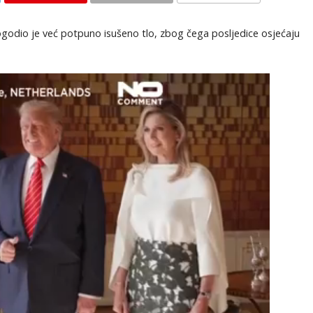
KOMENTARI
pogodio je već potpuno isušeno tlo, zbog čega posljedice osjećaju