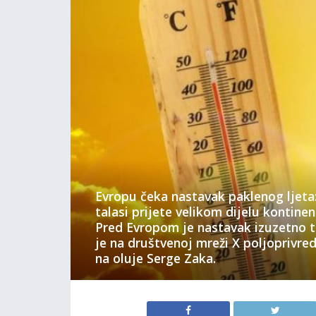
Evropu čeka nastavak paklenog ljeta:
talasi prijete velikom dijelu kontine
Pred Evropom je nastavak izuzetno t
je na društvenoj mreži X poljoprivre
na oluje Serge Zaka.