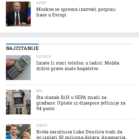
SVIJET
Moskva se sprema izazvati potpuni
haos u Evropi
NAJČITANIJE
SCI-TECH
Imate li stari telefon u ladici: Možda
držite pravo malo bogatstvo
BIH
Šta ulazak BiH u SEPA znači za
građane: Uplate iz dijaspore jeftinije za
94 posto
VIJESTI
Bivša zaručnica Luke Dončića traži da
joj isplati 50 miliona dolara: Anamarija