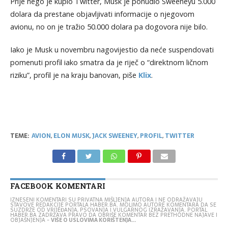
Prije nego je kupio Twitter, Musk je ponudio Sweeneyu 5.000
dolara da prestane objavljivati informacije o njegovom
avionu, no on je tražio 50.000 dolara pa dogovora nije bilo.
Iako je Musk u novembru nagovijestio da neće suspendovati
pomenuti profil iako smatra da je riječ o “direktnom ličnom
riziku”, profil je na kraju banovan, piše
Klix
.
TEME:
AVION
,
ELON MUSK
,
JACK SWEENEY
,
PROFIL
,
TWITTER
FACEBOOK KOMENTARI
IZNESENI KOMENTARI SU PRIVATNA MIŠLJENJA AUTORA I NE ODRAŽAVAJU
STAVOVE REDAKCIJE PORTALA HABER.BA. MOLIMO AUTORE KOMENTARA DA SE
SUZDRŽE OD VRIJEĐANJA, PSOVANJA I VULGARNOG IZRAŽAVANJA. PORTAL
HABER.BA ZADRŽAVA PRAVO DA OBRIŠE KOMENTAR BEZ PRETHODNE NAJAVE I
OBJAŠNJENJA -
VIŠE O USLOVIMA KORIŠTENJA...