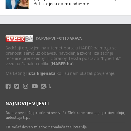
želi i djecu da mu oduzme
Sadržaji objavljeni na internet portalu HABER.ba mogu se
prenositi samo uz obavezu navođenja izvora. Iza zadnje
rečenice prenesenog ili citiranog teksta postaviti "hyperlink"
vezu na članak u obliku (
HABER.ba
).
Marketing
lista klijenata
koji su nam ukazali povjerenje.
ok
NAJNOVIJE VIJESTI
Dunav sve niži, problemi sve veći: Elektrane smanjuju proizvodnju,
industrija trpi
FK Velež doveo mladog napadača iz Slovenije