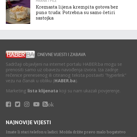
HRANA I PIĆE
Kremasta lijena krempita gotova bez
puno truda: Potrebna su samo četiri
sastojka
Sadržaji objavljeni na internet portalu HABER.ba mogu se
prenositi samo uz obavezu navođenja izvora. Iza zadnje
rečenice prenesenog ili citiranog teksta postaviti "hyperlink"
vezu na članak u obliku (
HABER.ba
).
Marketing
lista klijenata
koji su nam ukazali povjerenje.
ok
NAJNOVIJE VIJESTI
Imate li stari telefon u ladici: Možda držite pravo malo bogatstvo