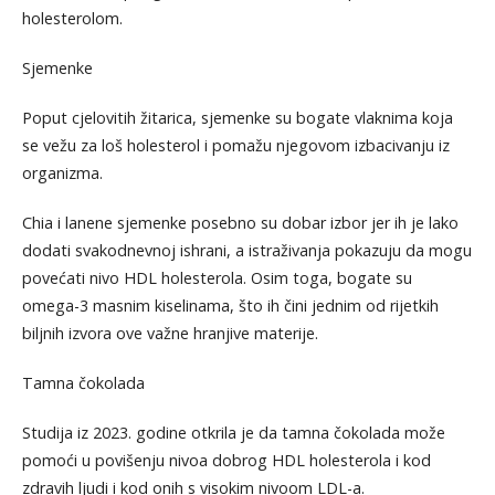
holesterolom.
Sjemenke
Poput cjelovitih žitarica, sjemenke su bogate vlaknima koja
se vežu za loš holesterol i pomažu njegovom izbacivanju iz
organizma.
Chia i lanene sjemenke posebno su dobar izbor jer ih je lako
dodati svakodnevnoj ishrani, a istraživanja pokazuju da mogu
povećati nivo HDL holesterola. Osim toga, bogate su
omega-3 masnim kiselinama, što ih čini jednim od rijetkih
biljnih izvora ove važne hranjive materije.
Tamna čokolada
Studija iz 2023. godine otkrila je da tamna čokolada može
pomoći u povišenju nivoa dobrog HDL holesterola i kod
zdravih ljudi i kod onih s visokim nivoom LDL-a.