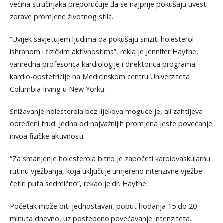
većina stručnjaka preporučuje da se najprije pokušaju uvesti
zdrave promjene životnog stila.
“Uvijek savjetujem ljudima da pokušaju sniziti holesterol
ishranom i fizičkim aktivnostima”, rekla je Jennifer Haythe,
vanredna profesorica kardiologije i direktorica programa
kardio-opstetricije na Medicinskom centru Univerziteta
Columbia Irving u New Yorku.
Snižavanje holesterola bez lijekova moguće je, ali zahtijeva
određeni trud. Jedna od najvažnijih promjena jeste povećanje
nivoa fizičke aktivnosti.
“Za smanjenje holesterola bitno je započeti kardiovaskularnu
rutinu vježbanja, koja uključuje umjereno intenzivne vježbe
četiri puta sedmično”, rekao je dr. Haythe.
Početak može biti jednostavan, poput hodanja 15 do 20
minuta dnevno, uz postepeno povećavanje intenziteta.