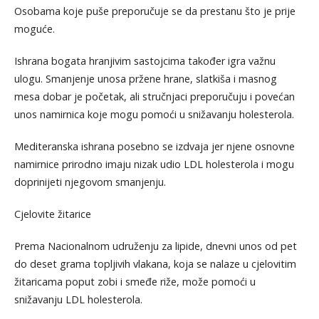
Osobama koje puše preporučuje se da prestanu što je prije
moguće.
Ishrana bogata hranjivim sastojcima također igra važnu
ulogu. Smanjenje unosa pržene hrane, slatkiša i masnog
mesa dobar je početak, ali stručnjaci preporučuju i povećan
unos namirnica koje mogu pomoći u snižavanju holesterola.
Mediteranska ishrana posebno se izdvaja jer njene osnovne
namirnice prirodno imaju nizak udio LDL holesterola i mogu
doprinijeti njegovom smanjenju.
Cjelovite žitarice
Prema Nacionalnom udruženju za lipide, dnevni unos od pet
do deset grama topljivih vlakana, koja se nalaze u cjelovitim
žitaricama poput zobi i smeđe riže, može pomoći u
snižavanju LDL holesterola.