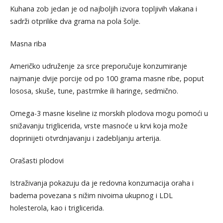
Kuhana zob jedan je od najboljih izvora topljivih vlakana i
sadrži otprilike dva grama na pola šolje.
Masna riba
Američko udruženje za srce preporučuje konzumiranje
najmanje dvije porcije od po 100 grama masne ribe, poput
lososa, skuše, tune, pastrmke ili haringe, sedmično.
Omega-3 masne kiseline iz morskih plodova mogu pomoći u
snižavanju triglicerida, vrste masnoće u krvi koja može
doprinijeti otvrdnjavanju i zadebljanju arterija.
Orašasti plodovi
Istraživanja pokazuju da je redovna konzumacija oraha i
badema povezana s nižim nivoima ukupnog i LDL
holesterola, kao i triglicerida.