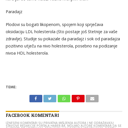
Paradajz
Plodovi su bogati likopenom, spojem koji sprječava
oksidaciju LDL holesterola (što postaje još štetnije za vaše
zdravlje). Studije su pokazale da paradajz i sok od paradajza
pozitivno utječu na nivo holesterola, posebno na podizanje
nivoa HDL holesterola.
TEME:
FACEBOOK KOMENTARI
IZNESENI KOMENTARI SU PRIVATNA MIŠLJENJA AUTORA I NE ODRAŽAVAJU
STAVOVE REDAKCIJE PORTALA HABER.BA. MOLIMO AUTORE KOMENTARA DA SE