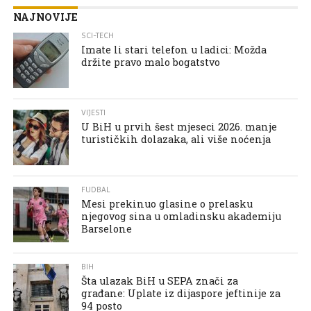
NAJNOVIJE
SCI-TECH
Imate li stari telefon u ladici: Možda
držite pravo malo bogatstvo
VIJESTI
U BiH u prvih šest mjeseci 2026. manje
turističkih dolazaka, ali više noćenja
FUDBAL
Mesi prekinuo glasine o prelasku
njegovog sina u omladinsku akademiju
Barselone
BIH
Šta ulazak BiH u SEPA znači za
građane: Uplate iz dijaspore jeftinije za
94 posto