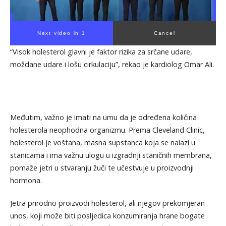
Next video in 1
Cancel
“Visok holesterol glavni je faktor rizika za srčane udare,
moždane udare i lošu cirkulaciju”, rekao je kardiolog Omar Ali.
Međutim, važno je imati na umu da je određena količina
holesterola neophodna organizmu. Prema Cleveland Clinic,
holesterol je voštana, masna supstanca koja se nalazi u
stanicama i ima važnu ulogu u izgradnji staničnih membrana,
pomaže jetri u stvaranju žuči te učestvuje u proizvodnji
hormona.
Jetra prirodno proizvodi holesterol, ali njegov prekomjeran
unos, koji može biti posljedica konzumiranja hrane bogate