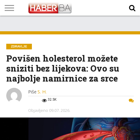
VIJESTI
BIZNIS
SPORT
SHOWBIZ
LIFESTYLE
SCI-
AUTO
ZANIMLJIVOSTI
FOTO
VIDEO
TV
VREMENSKA
STANJE NA
KURSNA
O
MARKETING
IMPRESSUM
KONTAKT
TECH
PROGRAM
PROGNOZA
PUTEVIMA
LISTA
NAMA
ZDRAVLJE
Povišen holesterol možete
sniziti bez lijekova: Ovo su
najbolje namirnice za srce
Piše
S. H.
32.5K
Objavljeno
09.07. 2026.