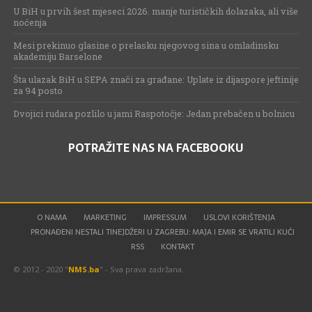
U BiH u prvih šest mjeseci 2026. manje turističkih dolazaka, ali više
noćenja
Mesi prekinuo glasine o prelasku njegovog sina u omladinsku
akademiju Barselone
Šta ulazak BiH u SEPA znači za građane: Uplate iz dijaspore jeftinije
za 94 posto
Dvojici rudara pozlilo u jami Raspotočje: Jedan prebačen u bolnicu
POTRAŽITE NAS NA FACEBOOKU
O NAMA
MARKETING
IMPRESSUM
USLOVI KORIŠTENJA
PRONAĐENI NESTALI TINEJDŽERI U ZAGREBU: MAJA I EMIR SE VRATILI KUĆI
RSS
KONTAKT
© 2012 - 2020 "
NMS.ba
" - Sva prava zadržana.