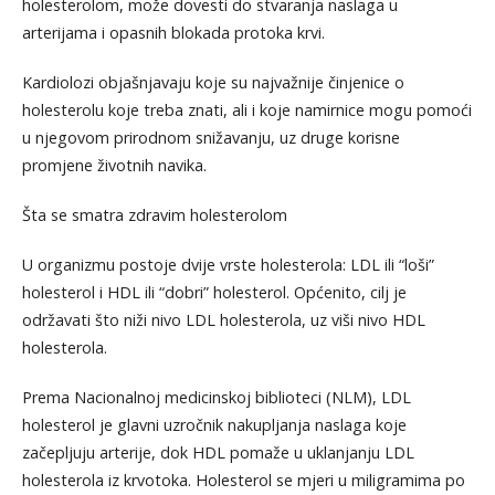
holesterolom, može dovesti do stvaranja naslaga u
arterijama i opasnih blokada protoka krvi.
Kardiolozi objašnjavaju koje su najvažnije činjenice o
holesterolu koje treba znati, ali i koje namirnice mogu pomoći
u njegovom prirodnom snižavanju, uz druge korisne
promjene životnih navika.
Šta se smatra zdravim holesterolom
U organizmu postoje dvije vrste holesterola: LDL ili “loši”
holesterol i HDL ili “dobri” holesterol. Općenito, cilj je
održavati što niži nivo LDL holesterola, uz viši nivo HDL
holesterola.
Prema Nacionalnoj medicinskoj biblioteci (NLM), LDL
holesterol je glavni uzročnik nakupljanja naslaga koje
začepljuju arterije, dok HDL pomaže u uklanjanju LDL
holesterola iz krvotoka. Holesterol se mjeri u miligramima po