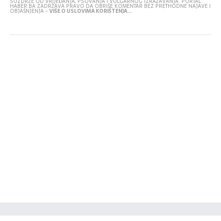
SUZDRŽE OD VRIJEĐANJA, PSOVANJA I VULGARNOG IZRAŽAVANJA. PORTAL
HABER.BA ZADRŽAVA PRAVO DA OBRIŠE KOMENTAR BEZ PRETHODNE NAJAVE I
OBJAŠNJENJA -
VIŠE O USLOVIMA KORIŠTENJA...