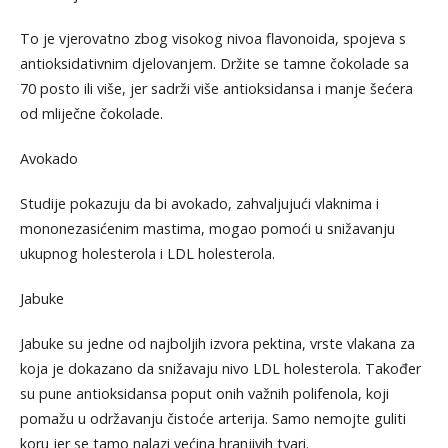
To je vjerovatno zbog visokog nivoa flavonoida, spojeva s
antioksidativnim djelovanjem. Držite se tamne čokolade sa
70 posto ili više, jer sadrži više antioksidansa i manje šećera
od mliječne čokolade.
Avokado
Studije pokazuju da bi avokado, zahvaljujući vlaknima i
mononezasićenim mastima, mogao pomoći u snižavanju
ukupnog holesterola i LDL holesterola.
Jabuke
Jabuke su jedne od najboljih izvora pektina, vrste vlakana za
koja je dokazano da snižavaju nivo LDL holesterola. Također
su pune antioksidansa poput onih važnih polifenola, koji
pomažu u održavanju čistoće arterija. Samo nemojte guliti
koru jer se tamo nalazi većina hranjivih tvari.