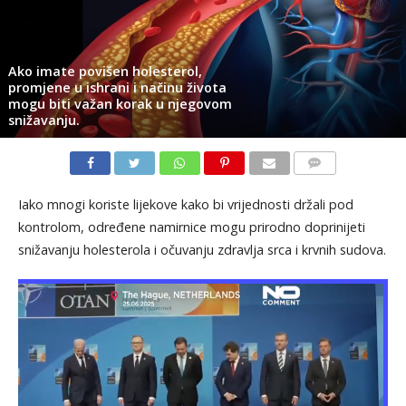
Ako imate povišen holesterol,
promjene u ishrani i načinu života
mogu biti važan korak u njegovom
snižavanju.
KOMENTARI
Iako mnogi koriste lijekove kako bi vrijednosti držali pod
kontrolom, određene namirnice mogu prirodno doprinijeti
snižavanju holesterola i očuvanju zdravlja srca i krvnih sudova.