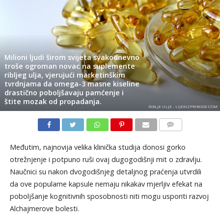
Milioni ljudi širom svijeta svakodnevno
troše ogroman novac na suplemente
ribljeg ulja, vjerujući marketinškim
tvrdnjama da omega-3 masne kiseline
drastično poboljšavaju pamćenje i
štite mozak od propadanja.
RIBLJE ULJE - LIJEKIZPRIRODE.COM
KOMENTARI
Međutim, najnovija velika klinička studija donosi gorko
otrežnjenje i potpuno ruši ovaj dugogodišnji mit o zdravlju.
Naučnici su nakon dvogodišnjeg detaljnog praćenja utvrdili
da ove popularne kapsule nemaju nikakav mjerljiv efekat na
poboljšanje kognitivnih sposobnosti niti mogu usporiti razvoj
Alchajmerove bolesti.