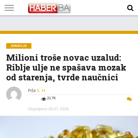
VIJESTI
BIZNIS
SPORT
SHOWBIZ
LIFESTYLE
SCI-
AUTO
ZANIMLJIVOSTI
FOTO
VIDEO
TV
VREMENSKA
STANJE NA
KURSNA
O
MARKETING
IMPRESSUM
KONTAKT
TECH
PROGRAM
PROGNOZA
PUTEVIMA
LISTA
NAMA
ZDRAVLJE
Milioni troše novac uzalud:
Riblje ulje ne spašava mozak
od starenja, tvrde naučnici
Piše
S. H.
22.7K
Objavljeno
06.07. 2026.