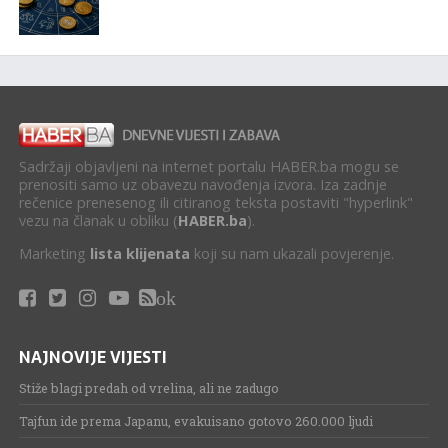
Sadržaji objavljeni na internet portalu HABER.ba mogu se
prenositi samo uz obavezu navođenja izvora. Iza zadnje
rečenice prenesenog ili citiranog teksta postaviti "hyperlink"
vezu na članak u obliku (
HABER.ba
).
Marketing
lista klijenata
koji su nam ukazali povjerenje.
ok
NAJNOVIJE VIJESTI
Stiže blagi predah od vrelina, ali ne zadugo
Tajfun ide prema Japanu, evakuisano gotovo 260.000 ljudi