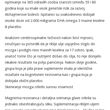
ispitivanje na 365 odraslih osoba starosti između 55 i 80
godina koje su imale visok genetski rizik za razvoj
Alchajmerove bolesti. Ispitanici su svakodnevno dobijali
visoke doze od 2.000 miligrama DHA omega-3 masne kiseline
ili placebo.
Analizom cerebrospinalne tečnosti nakon šest mjeseci,
stručnjaci su potvrdili da je riblje ulje uspješno stiglo do
mozga i podiglo nivo masnih kiselina za 17 odsto. Ipak,
unatoč tome što je nutrijent došao do cilja, to nije donijelo
nikakve rezultate na polju pamćenja. Nakon dvije godine,
grupa koja je pila prave suplemente imala je identične
rezultate na kognitivnim testovima kao i grupa koja je
dobijala obični placebo.
Skeniranje mozga otkrilo surovu stvarnost
Magnetna rezonanca i detaljna snimanja glave otkrila su
jednako obeshrabrujuću sliku. Suplementacija ribljim uljem