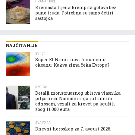
HRANA I PIĆE
Kremasta lijena krempita gotova bez
puno truda: Potrebna su samo četiri
sastojka
NAJČITANIJE
SVIJET
Super El Nino i novi fenomen u
okeanu: Kakva zima čeka Evropu?
REGION
Detalji monstruoznog ubistva vlasnika
piljarnica: Namamili ga intimnim
odnosom, vezali za krevet pa ugušili
zbog 11.000 eura
SVAŠTARA
Dnevni horoskop za 7. avgust 2026.