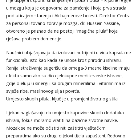
nije uspjela usporiti smanjivanje hipokampusa – ključne regije
u mozgu koja je odgovorna za pamćenje i koja prva strada
pod uticajem starenja i Alchajmerove bolesti. Direktor Centra
za personalizovano zdravlje mozga, dr. Hussein Yassine,
otvoreno je priznao da ne postoji “magična pilula” koja
rješava problem demencije.
Naučnici objašnjavaju da izolovani nutrijenti u vidu kapsula ne
funkcionišu isto kao kada se unose kroz prirodnu ishranu.
Ranija istraživanja sugerišu da omega-3 masne kiseline imaju
efekta samo ako su dio cjelokupne mediteranske ishrane,
gdje djeluju u sinergiji sa drugim mineralima i vitaminima iz
svježe ribe, maslinovog ulja i povrća.
Umjesto skupih pilula, ključ je u promjeni životnog stila
Ljekari naglašavaju da umjesto kupovine skupih dodataka
ishrani, fokus moramo vratiti na bazične životne navike.
Mozak se ne može očistiti niti zaštititi vještačkim
preparatima ako su drugi dijelovi tijela zapušteni. Redovno