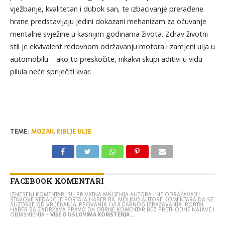
vježbanje, kvalitetan i dubok san, te izbacivanje prerađene
hrane predstavljaju jedini dokazani mehanizam za očuvanje
mentalne svježine u kasnijim godinama života. Zdrav životni
stil je ekvivalent redovnom održavanju motora i zamjeni ulja u
automobilu – ako to preskočite, nikakvi skupi aditivi u vidu
pilula neće spriječiti kvar.
TEME:
MOZAK
,
RIBLJE ULJE
FACEBOOK KOMENTARI
IZNESENI KOMENTARI SU PRIVATNA MIŠLJENJA AUTORA I NE ODRAŽAVAJU
STAVOVE REDAKCIJE PORTALA HABER.BA. MOLIMO AUTORE KOMENTARA DA SE
SUZDRŽE OD VRIJEĐANJA, PSOVANJA I VULGARNOG IZRAŽAVANJA. PORTAL
HABER.BA ZADRŽAVA PRAVO DA OBRIŠE KOMENTAR BEZ PRETHODNE NAJAVE I
OBJAŠNJENJA -
VIŠE O USLOVIMA KORIŠTENJA...