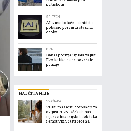
pritiskom
SCI-TECH
AI izmislio lažni identitet i
pokušao prevariti stvarnu
osobu
BIZNIS
Danas počinje isplata za juli:
Evo koliko su se povećale
penzije
NAJČITANIJE
SVAŠTARA
Veliki mjesečni horoskop za
avgust 2026: Očekuje nas
mjesec finansijskih dobitaka
i emotivnih rasterećenja