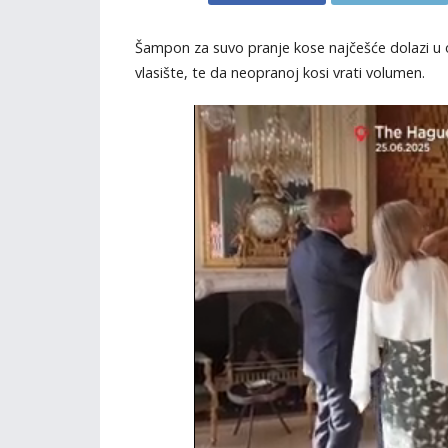
Šampon za suvo pranje kose najčešće dolazi u ob
vlasište, te da neopranoj kosi vrati volumen.