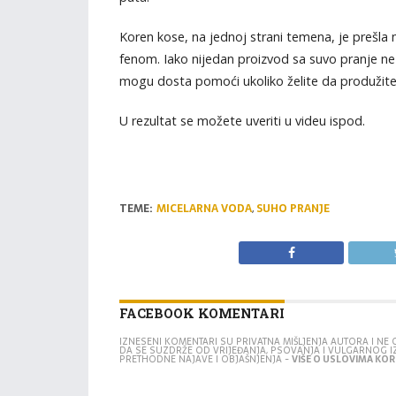
Koren kose, na jednoj strani temena, je prešl
fenom. Iako nijedan proizvod sa suvo pranje ne
mogu dosta pomoći ukoliko želite da produžit
U rezultat se možete uveriti u videu ispod.
TEME:
MICELARNA VODA
,
SUHO PRANJE
FACEBOOK KOMENTARI
IZNESENI KOMENTARI SU PRIVATNA MIŠLJENJA AUTORA I N
DA SE SUZDRŽE OD VRIJEĐANJA, PSOVANJA I VULGARNOG 
PRETHODNE NAJAVE I OBJAŠNJENJA -
VIŠE O USLOVIMA KORI