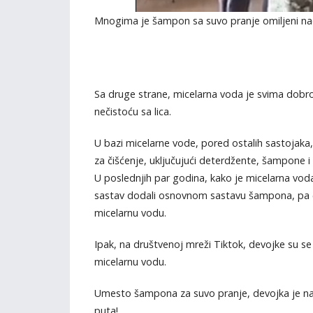
Mnogima je šampon sa suvo pranje omiljeni na
Sa druge strane, micelarna voda je svima dobro
nečistoću sa lica.
U bazi micelarne vode, pored ostalih sastojaka,
za čišćenje, uključujući deterdžente, šampone 
U poslednjih par godina, kako je micelarna vod
sastav dodali osnovnom sastavu šampona, pa će
micelarnu vodu.
Ipak, na društvenoj mreži Tiktok, devojke su s
micelarnu vodu.
Umesto šampona za suvo pranje, devojka je na 
puta!