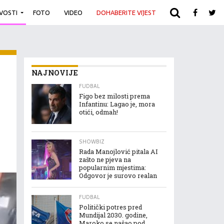
IVOSTI
FOTO
VIDEO
DOHABERITE VIJEST
ARHIVA
NAJNOVIJE
FUDBAL
Figo bez milosti prema
Infantinu: Lagao je, mora
otići, odmah!
SHOWBIZ
Rada Manojlović pitala AI
zašto ne pjeva na
popularnim mjestima:
Odgovor je surovo realan
FUDBAL
Politički potres pred
Mundijal 2030. godine,
Maroko se našao pod