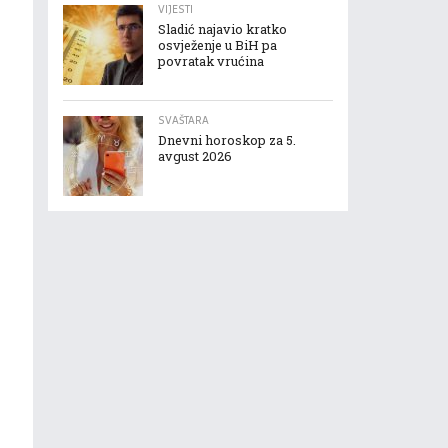
VIJESTI
Sladić najavio kratko
osvježenje u BiH pa
povratak vrućina
SVAŠTARA
Dnevni horoskop za 5.
avgust 2026