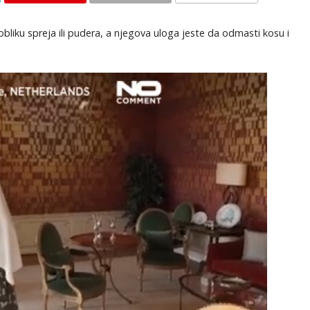
KOMENTARI
liku spreja ili pudera, a njegova uloga jeste da odmasti kosu i