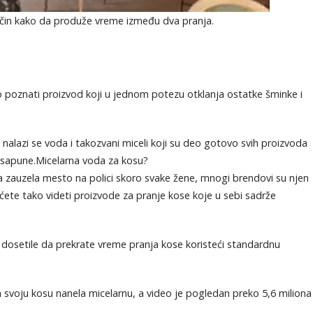
čin kako da produže vreme između dva pranja.
 poznati proizvod koji u jednom potezu otklanja ostatke šminke i
 nalazi se voda i takozvani miceli koji su deo gotovo svih proizvoda
i sapune.Micelarna voda za kosu?
a zauzela mesto na polici skoro svake žene, mnogi brendovi su njen
te tako videti proizvode za pranje kose koje u sebi sadrže
e dosetile da prekrate vreme pranja kose koristeći standardnu
svoju kosu nanela micelarnu, a video je pogledan preko 5,6 miliona