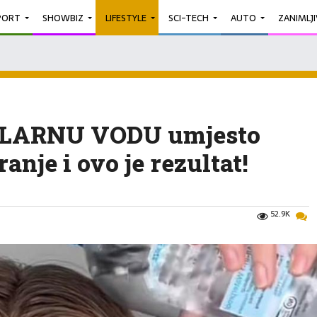
PORT
SHOWBIZ
LIFESTYLE
SCI-TECH
AUTO
ZANIMLJ
CELARNU VODU umjesto
nje i ovo je rezultat!
52.9K