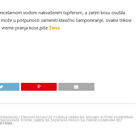
a micelarnom vodom nakvašenim tupferom, a zatim kosu osušila
 može u potpunosti zameniti klasično šamponiranje, ovakvi trikovi
e vreme pranja kose,piše
Žena
E ODRAŽAVAJU STAVOVE REDAKCIJE PORTALA HABER.BA. MOLIMO AUTORE KOMENTARA
IZRAŽAVANJA. PORTAL HABER.BA ZADRŽAVA PRAVO DA OBRIŠE KOMENTAR BEZ
ŠTENJA...