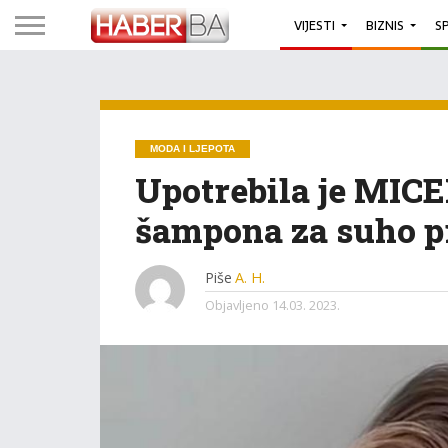
VIJESTI
BIZNIS
S
MODA I LJEPOTA
Upotrebila je MI
šampona za suho pra
Piše
A. H.
Objavljeno
14.03. 2023.